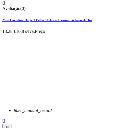

Avaliação(0)
25un Cartolina 185gr 1 Folha 50x65cm Canson Iris Amarelo Tor
13,28 €
10.8 s/Iva.
Preço
fiber_manual_record


