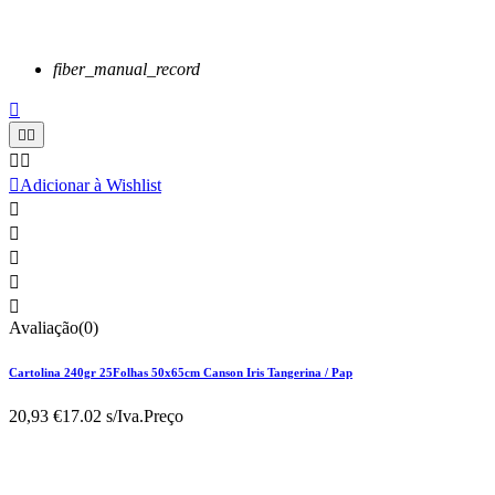
fiber_manual_record






Adicionar à Wishlist





Avaliação(0)
Cartolina 240gr 25Folhas 50x65cm Canson Iris Tangerina / Pap
20,93 €
17.02 s/Iva.
Preço