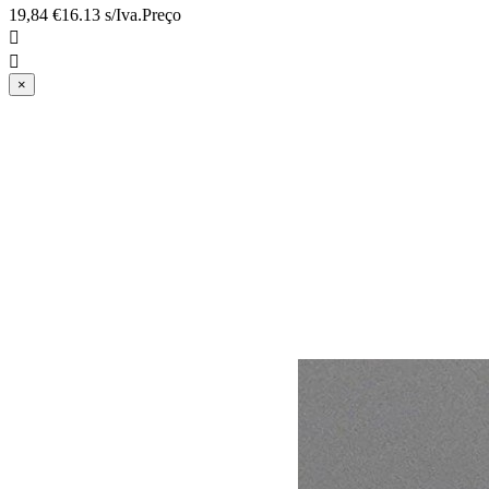
19,84 €
16.13 s/Iva.
Preço


×