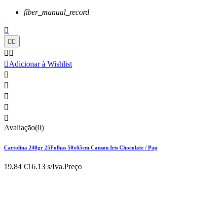
fiber_manual_record






Adicionar à Wishlist





Avaliação(0)
Cartolina 240gr 25Folhas 50x65cm Canson Iris Chocolate / Pap
19,84 €
16.13 s/Iva.
Preço