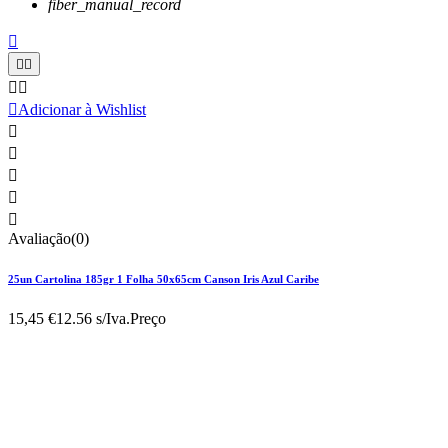
fiber_manual_record






Adicionar à Wishlist





Avaliação(0)
25un Cartolina 185gr 1 Folha 50x65cm Canson Iris Azul Caribe
15,45 €
12.56 s/Iva.
Preço