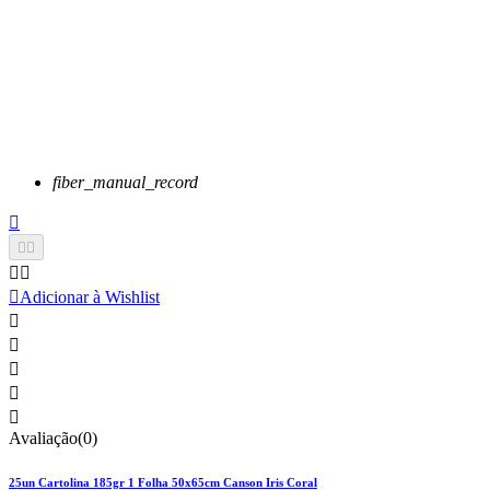
fiber_manual_record






Adicionar à Wishlist





Avaliação(0)
25un Cartolina 185gr 1 Folha 50x65cm Canson Iris Coral