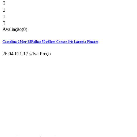




Avaliação(0)
Cartolina 250gr 25Folhas 50x65cm Canson Iris Laranja Fluores
26,04 €
21.17 s/Iva.
Preço