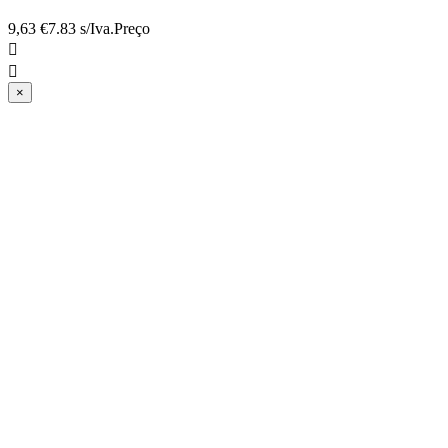
9,63 €
7.83 s/Iva.
Preço


×