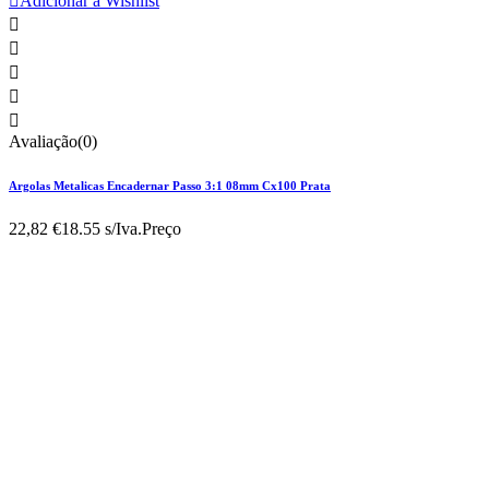

Adicionar à Wishlist





Avaliação(0)
Argolas Metalicas Encadernar Passo 3:1 08mm Cx100 Prata
22,82 €
18.55 s/Iva.
Preço