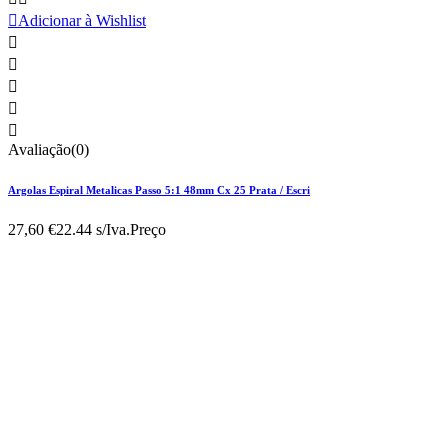

Adicionar à Wishlist





Avaliação(0)
Argolas Espiral Metalicas Passo 5:1 48mm Cx 25 Prata / Escri
27,60 €
22.44 s/Iva.
Preço