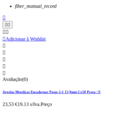
fiber_manual_record






Adicionar à Wishlist





Avaliação(0)
Argolas Metalicas Encadernar Passo 2:1 15,9mm Cx50 Prata / E
23,53 €
19.13 s/Iva.
Preço