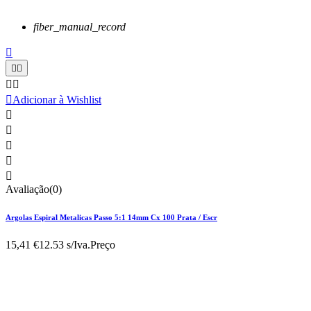
fiber_manual_record






Adicionar à Wishlist





Avaliação(0)
Argolas Espiral Metalicas Passo 5:1 14mm Cx 100 Prata / Escr
15,41 €
12.53 s/Iva.
Preço