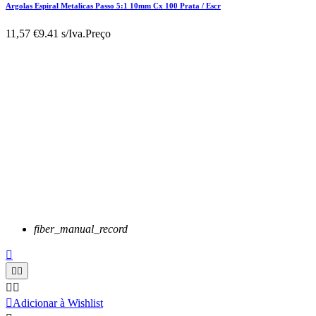
Argolas Espiral Metalicas Passo 5:1 10mm Cx 100 Prata / Escr
11,57 €
9.41 s/Iva.
Preço
fiber_manual_record






Adicionar à Wishlist