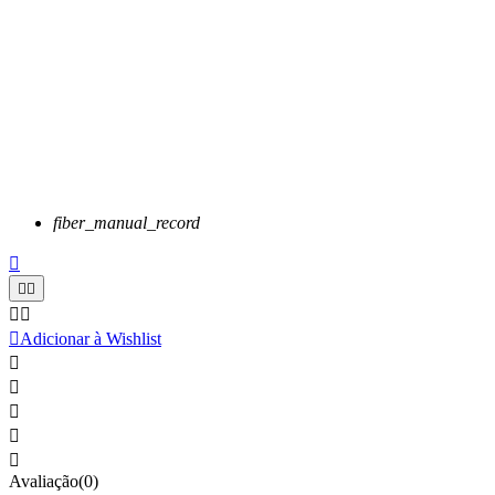
fiber_manual_record






Adicionar à Wishlist





Avaliação(0)