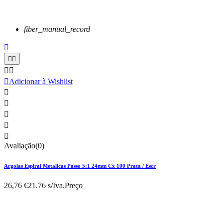
fiber_manual_record






Adicionar à Wishlist





Avaliação(0)
Argolas Espiral Metalicas Passo 5:1 24mm Cx 100 Prata / Escr
26,76 €
21.76 s/Iva.
Preço