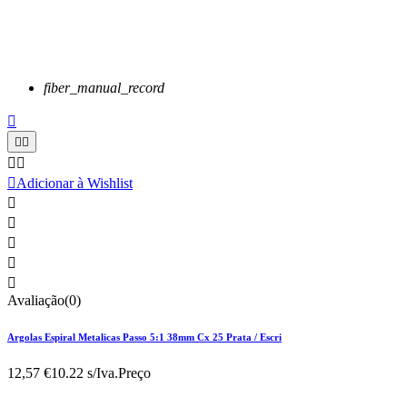
fiber_manual_record






Adicionar à Wishlist





Avaliação(0)
Argolas Espiral Metalicas Passo 5:1 38mm Cx 25 Prata / Escri
12,57 €
10.22 s/Iva.
Preço