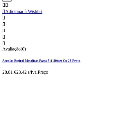



Adicionar à Wishlist





Avaliação(0)
Argolas Espiral Metalicas Passo 5:1 50mm Cx 25 Prata
28,81 €
23.42 s/Iva.
Preço