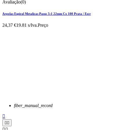
Avaliação(0)
Argolas Espiral Metalicas Passo 5:1 22mm Cx 100 Prata / Escr
24,37 €
19.81 s/Iva.
Preço
fiber_manual_record




