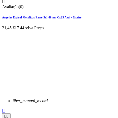

Avaliação(0)
Argolas Espiral Metalicas Passo 5:1 40mm Cx25 Azul / Escrito
21,45 €
17.44 s/Iva.
Preço
fiber_manual_record


