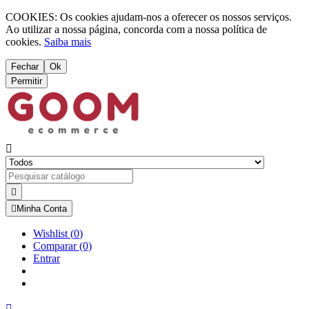
COOKIES: Os cookies ajudam-nos a oferecer os nossos serviços.
Ao utilizar a nossa página, concorda com a nossa política de
cookies.
Saiba mais
Fechar
Ok
Permitir



Minha Conta
Wishlist
(
0
)
Comparar
(0)
Entrar
