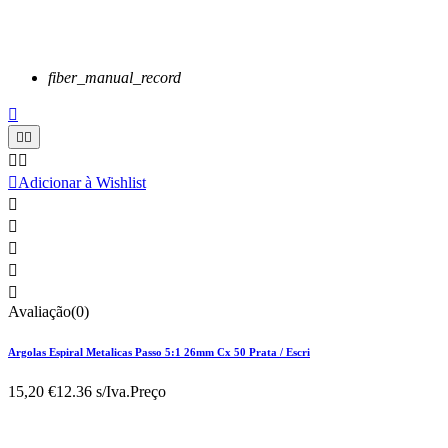
fiber_manual_record






Adicionar à Wishlist





Avaliação(0)
Argolas Espiral Metalicas Passo 5:1 26mm Cx 50 Prata / Escri
15,20 €
12.36 s/Iva.
Preço