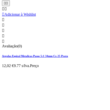





Adicionar à Wishlist





Avaliação(0)
Argolas Espiral Metalicas Passo 5:1 34mm Cx 25 Prata
12,02 €
9.77 s/Iva.
Preço