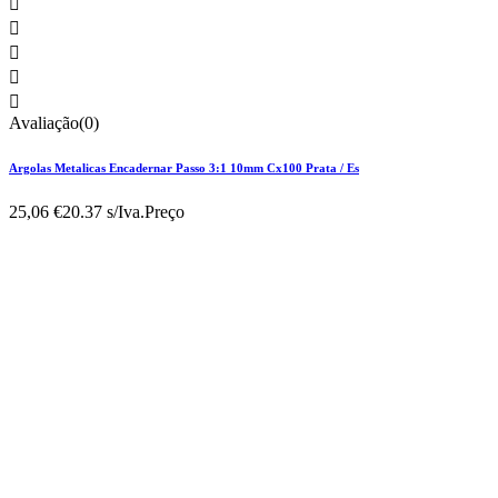





Avaliação(0)
Argolas Metalicas Encadernar Passo 3:1 10mm Cx100 Prata / Es
25,06 €
20.37 s/Iva.
Preço