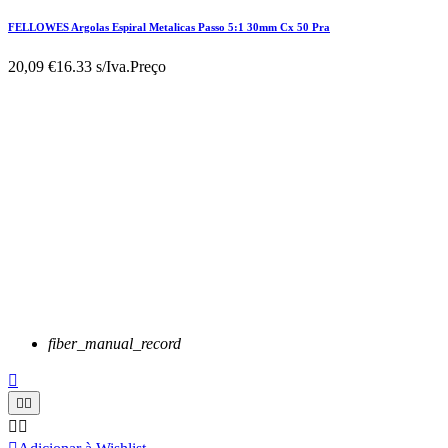
FELLOWES Argolas Espiral Metalicas Passo 5:1 30mm Cx 50 Pra
20,09 €
16.33 s/Iva.
Preço
fiber_manual_record




