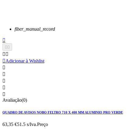
fiber_manual_record






Adicionar à Wishlist





Avaliação(0)
QUADRO DE AVISOS NOBO FELTRO 710 X 400 MM ALUMINIO PRO VERDE
63,35 €
51.5 s/Iva.
Preço