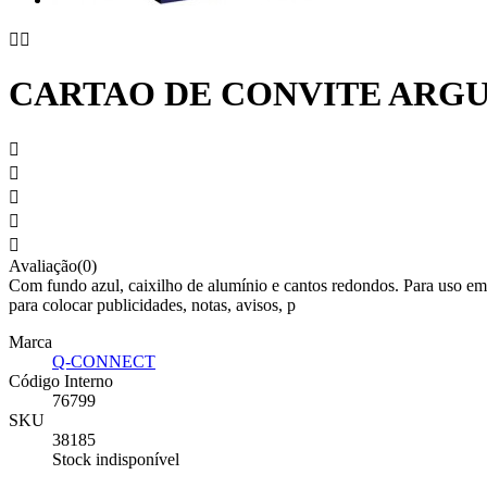


CARTAO DE CONVITE ARGUV





Avaliação(0)
Com fundo azul, caixilho de alumínio e cantos redondos. Para uso em i
para colocar publicidades, notas, avisos, p
Marca
Q-CONNECT
Código Interno
76799
SKU
38185
Stock indisponível