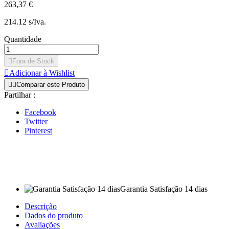
263,37 €
214.12 s/Iva.
Quantidade

Fora de Stock

Adicionar à Wishlist


Comparar este Produto
Partilhar :
Facebook
Twitter
Pinterest
Garantia Satisfação 14 dias
Descrição
Dados do produto
Avaliações