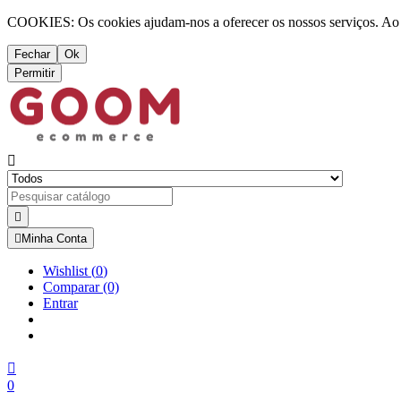
COOKIES: Os cookies ajudam-nos a oferecer os nossos serviços. Ao ut
Fechar
Ok
Permitir



Minha Conta
Wishlist
(
0
)
Comparar
(0)
Entrar

0