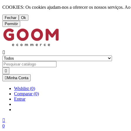
COOKIES: Os cookies ajudam-nos a oferecer os nossos serviços. Ao ut
Fechar
Ok
Permitir



Minha Conta
Wishlist
(
0
)
Comparar
(0)
Entrar

0