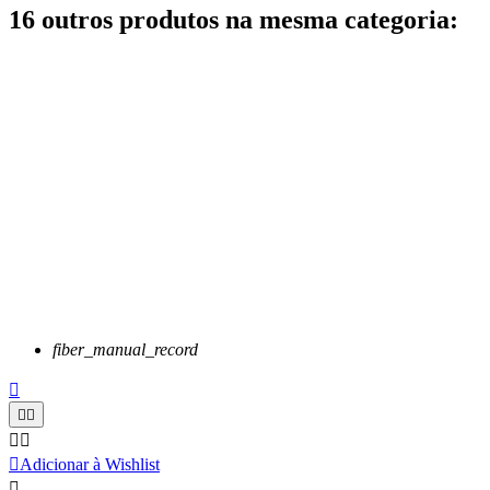
16 outros produtos na mesma categoria:
fiber_manual_record






Adicionar à Wishlist
