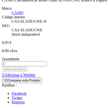
CASIO Calculadora de Bolso Casio SL310UCWE Branco 8 Digitos Esc
Marca
CASIO
Código Interno
CAS-SL310UCWE-N
SKU
CAS-SL310UCWE
Stock indisponível
9,95 €
8.09 s/Iva.
Quantidade

Fora de Stock

Adicionar à Wishlist


Comparar este Produto
Partilhar :
Facebook
Twitter
Pinterest