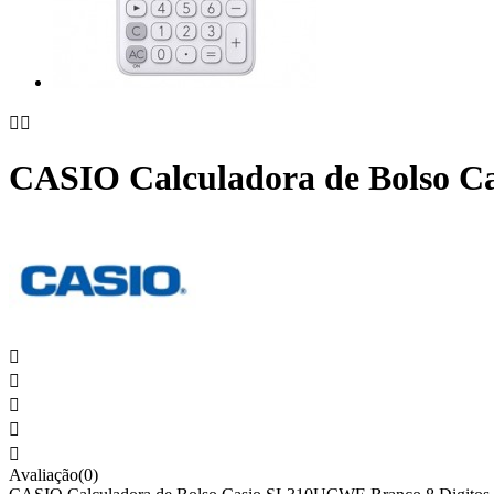


CASIO Calculadora de Bolso C





Avaliação(0)