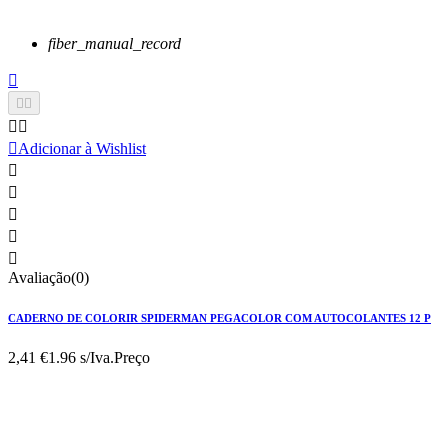
fiber_manual_record






Adicionar à Wishlist





Avaliação(0)
CADERNO DE COLORIR SPIDERMAN PEGACOLOR COM AUTOCOLANTES 12 P
2,41 €
1.96 s/Iva.
Preço