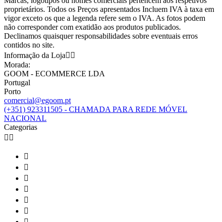
Marcas, logotipos ou nomes comerciais pertencem aos respetivos
proprietários. Todos os Preços apresentados Incluem IVA à taxa em
vigor exceto os que a legenda refere sem o IVA. As fotos podem
não corresponder com exatidão aos produtos publicados.
Declinamos quaisquer responsabilidades sobre eventuais erros
contidos no site.
Informação da Loja


Morada:
GOOM - ECOMMERCE LDA
Portugal
Porto
comercial@egoom.pt
(+351) 923311505 - CHAMADA PARA REDE MÓVEL
NACIONAL
Categorias








