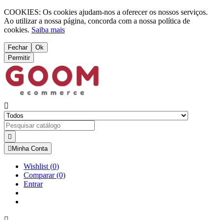
COOKIES: Os cookies ajudam-nos a oferecer os nossos serviços.
Ao utilizar a nossa página, concorda com a nossa política de
cookies.
Saiba mais
Fechar
Ok
Permitir



Minha Conta
Wishlist
(
0
)
Comparar
(0)
Entrar
