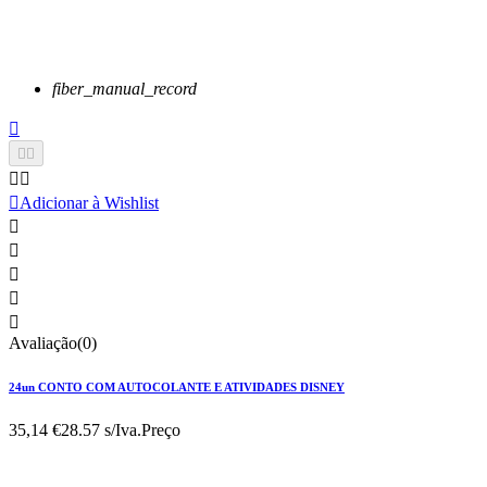
fiber_manual_record






Adicionar à Wishlist





Avaliação(0)
24un CONTO COM AUTOCOLANTE E ATIVIDADES DISNEY
35,14 €
28.57 s/Iva.
Preço