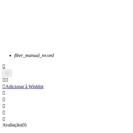
fiber_manual_record






Adicionar à Wishlist





Avaliação(0)