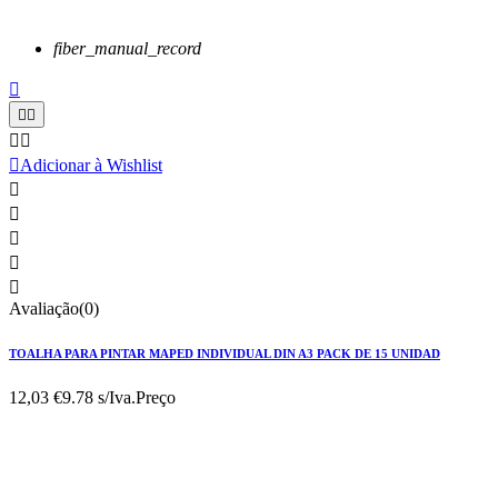
fiber_manual_record






Adicionar à Wishlist





Avaliação(0)
TOALHA PARA PINTAR MAPED INDIVIDUAL DIN A3 PACK DE 15 UNIDAD
12,03 €
9.78 s/Iva.
Preço