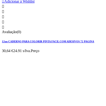

Adicionar à Wishlist





Avaliação(0)
12un CADERNO PARA COLORIR PINTA FACIL COM ADESIVOS 72 PAGINA
30,64 €
24.91 s/Iva.
Preço