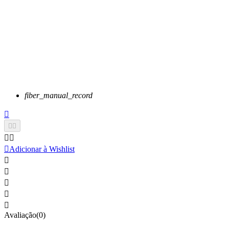
fiber_manual_record






Adicionar à Wishlist





Avaliação(0)