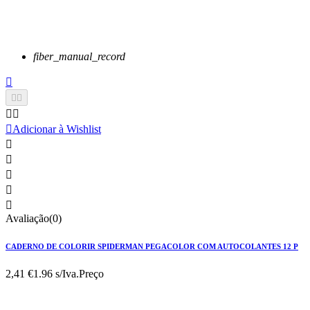
fiber_manual_record






Adicionar à Wishlist





Avaliação(0)
CADERNO DE COLORIR SPIDERMAN PEGACOLOR COM AUTOCOLANTES 12 P
2,41 €
1.96 s/Iva.
Preço