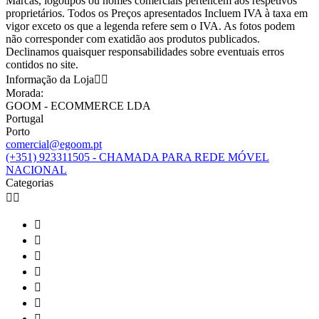
Marcas, logotipos ou nomes comerciais pertencem aos respetivos
proprietários. Todos os Preços apresentados Incluem IVA à taxa em
vigor exceto os que a legenda refere sem o IVA. As fotos podem
não corresponder com exatidão aos produtos publicados.
Declinamos quaisquer responsabilidades sobre eventuais erros
contidos no site.
Informação da Loja


Morada:
GOOM - ECOMMERCE LDA
Portugal
Porto
comercial@egoom.pt
(+351) 923311505 - CHAMADA PARA REDE MÓVEL
NACIONAL
Categorias








