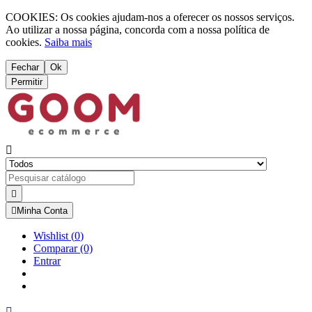
COOKIES: Os cookies ajudam-nos a oferecer os nossos serviços.
Ao utilizar a nossa página, concorda com a nossa política de
cookies.
Saiba mais
Fechar
Ok
Permitir



Minha Conta
Wishlist
(
0
)
Comparar
(0)
Entrar
