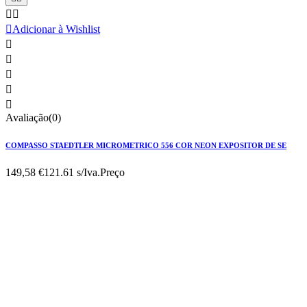



Adicionar à Wishlist





Avaliação(0)
COMPASSO STAEDTLER MICROMETRICO 556 COR NEON EXPOSITOR DE SE
149,58 €
121.61 s/Iva.
Preço