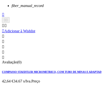
fiber_manual_record






Adicionar à Wishlist





Avaliação(0)
COMPASSO STAEDTLER MICROMETRICO, COM TUBO DE MINAS E ADAPTAD
42,64 €
34.67 s/Iva.
Preço