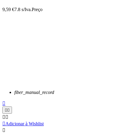
9,59 €
7.8 s/Iva.
Preço
fiber_manual_record






Adicionar à Wishlist
