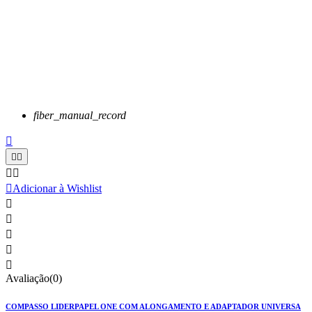
fiber_manual_record






Adicionar à Wishlist





Avaliação(0)
COMPASSO LIDERPAPEL ONE COM ALONGAMENTO E ADAPTADOR UNIVERSA