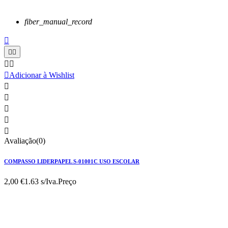
fiber_manual_record






Adicionar à Wishlist





Avaliação(0)
COMPASSO LIDERPAPEL S-01001C USO ESCOLAR
2,00 €
1.63 s/Iva.
Preço