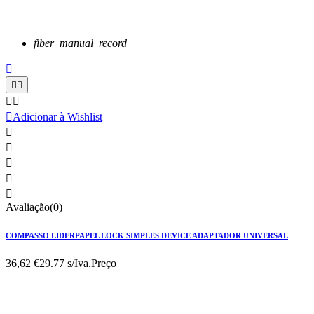
fiber_manual_record






Adicionar à Wishlist





Avaliação(0)
COMPASSO LIDERPAPEL LOCK SIMPLES DEVICE ADAPTADOR UNIVERSAL
36,62 €
29.77 s/Iva.
Preço