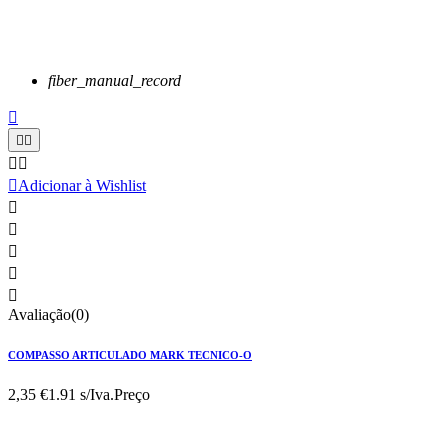
fiber_manual_record






Adicionar à Wishlist





Avaliação(0)
COMPASSO ARTICULADO MARK TECNICO-O
2,35 €
1.91 s/Iva.
Preço