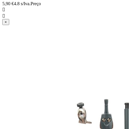
5,90 €
4.8 s/Iva.
Preço


×