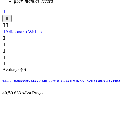
fiber_manual_record






Adicionar à Wishlist





Avaliação(0)
24un COMPASSOS MARK MK-2 COM PEGA E XTRA SUAVE CORES SORTIDA
40,59 €
33 s/Iva.
Preço