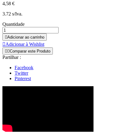
4,58 €
3.72 s/Iva.
Quantidade

Adicionar ao carrinho

Adicionar à Wishlist


Comparar este Produto
Partilhar :
Facebook
Twitter
Pinterest