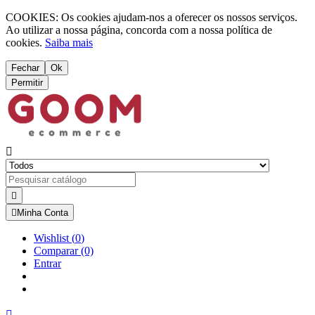
COOKIES: Os cookies ajudam-nos a oferecer os nossos serviços.
Ao utilizar a nossa página, concorda com a nossa política de
cookies.
Saiba mais
Fechar
Ok
Permitir



Minha Conta
Wishlist
(
0
)
Comparar
(0)
Entrar
