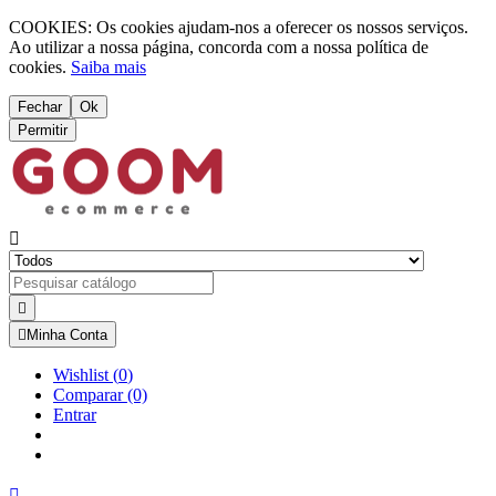
COOKIES: Os cookies ajudam-nos a oferecer os nossos serviços.
Ao utilizar a nossa página, concorda com a nossa política de
cookies.
Saiba mais
Fechar
Ok
Permitir



Minha Conta
Wishlist
(
0
)
Comparar
(0)
Entrar
