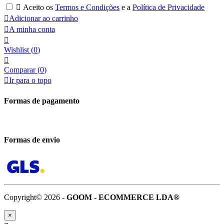

Aceito os
Termos e Condições
e a
Política de Privacidade

Adicionar ao carrinho

A minha conta

Wishlist
(
0
)

Comparar (
0
)

Ir para o topo
Formas de pagamento
Formas de envio
Copyright© 2026 -
GOOM - ECOMMERCE LDA®
×