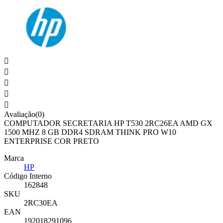





Avaliação(0)
COMPUTADOR SECRETARIA HP T530 2RC26EA AMD GX
1500 MHZ 8 GB DDR4 SDRAM THINK PRO W10
ENTERPRISE COR PRETO
Marca
HP
Código Interno
162848
SKU
2RC30EA
EAN
192018291096