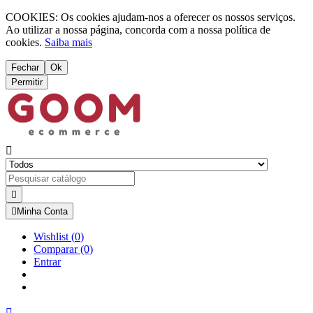
COOKIES: Os cookies ajudam-nos a oferecer os nossos serviços.
Ao utilizar a nossa página, concorda com a nossa política de
cookies.
Saiba mais
Fechar
Ok
Permitir



Minha Conta
Wishlist
(
0
)
Comparar
(0)
Entrar
