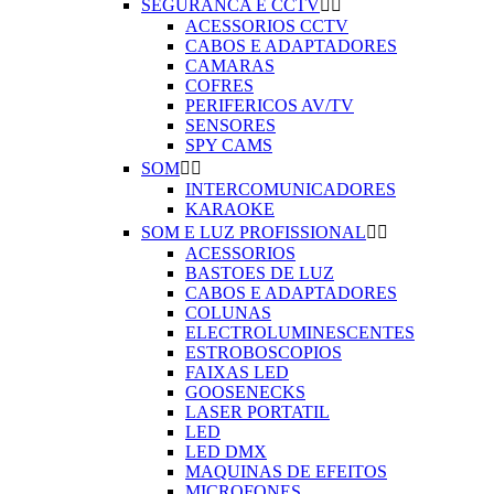
SEGURANCA E CCTV


ACESSORIOS CCTV
CABOS E ADAPTADORES
CAMARAS
COFRES
PERIFERICOS AV/TV
SENSORES
SPY CAMS
SOM


INTERCOMUNICADORES
KARAOKE
SOM E LUZ PROFISSIONAL


ACESSORIOS
BASTOES DE LUZ
CABOS E ADAPTADORES
COLUNAS
ELECTROLUMINESCENTES
ESTROBOSCOPIOS
FAIXAS LED
GOOSENECKS
LASER PORTATIL
LED
LED DMX
MAQUINAS DE EFEITOS
MICROFONES