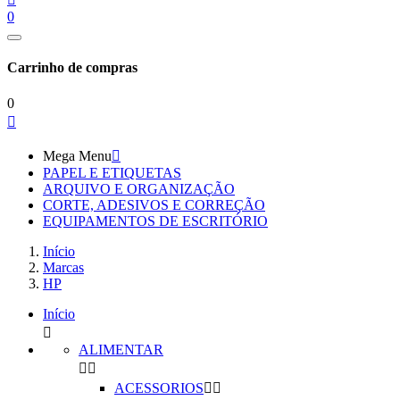
0
Carrinho de compras
0

Mega Menu

PAPEL E ETIQUETAS
ARQUIVO E ORGANIZAÇÃO
CORTE, ADESIVOS E CORREÇÃO
EQUIPAMENTOS DE ESCRITÓRIO
Início
Marcas
HP
Início

ALIMENTAR


ACESSORIOS

