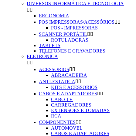
DIVERSOS INFORMÁTICA E TECNOLOGIA


ERGONOMIA
POS IMPRESSORAS/ACESSÓRIOS


POS - IMPRESSORAS
SCANNER PORTÁTIL


ROTULADORAS
TABLETS
TELEFONES E GRAVADORES
ELETRÓNICA


ACESSORIOS


ABRACADEIRA
ANTI-ESTATICA


KITS E ACESSORIOS
CABOS E ADAPTADORES


CABO TV
CARREGADORES
EXTENSOES E TOMADAS
RCA
COMPONENTES


AUTOMOVEL
CABOS E ADAPTADORES