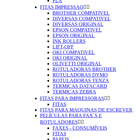
PLA
FITAS IMPRESSAO


BROTHER COMPATIVEL
DIVERSAS COMPATIVEL
DIVERSAS ORIGINAL
EPSON COMPATIVEL
EPSON ORIGINAL
INK ROLLERS
LIFT-OFF
OKI COMPATIVEL
OKI ORIGINAL
OLIVETTI ORIGINAL
ROTULADORAS BROTHER
ROTULADORAS DYMO
ROTULADORAS TENZA
TERMICAS DATACARD
TERMICAS ZEBRA
FITAS PARA IMPRESSORAS


FITAS
FITAS PARA MAQUINAS DE ESCREVER
PELÍCULAS PARA FAX`S E
ROTULADORES


FAXES - CONSUMÍVEIS
FITAS
PAPEIS