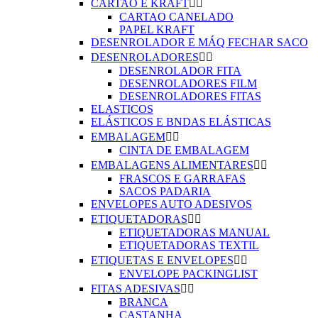
CARTAO E KRAFT


CARTAO CANELADO
PAPEL KRAFT
DESENROLADOR E MÁQ FECHAR SACO
DESENROLADORES


DESENROLADOR FITA
DESENROLADORES FILM
DESENROLADORES FITAS
ELASTICOS
ELÁSTICOS E BNDAS ELÁSTICAS
EMBALAGEM


CINTA DE EMBALAGEM
EMBALAGENS ALIMENTARES


FRASCOS E GARRAFAS
SACOS PADARIA
ENVELOPES AUTO ADESIVOS
ETIQUETADORAS


ETIQUETADORAS MANUAL
ETIQUETADORAS TEXTIL
ETIQUETAS E ENVELOPES


ENVELOPE PACKINGLIST
FITAS ADESIVAS


BRANCA
CASTANHA