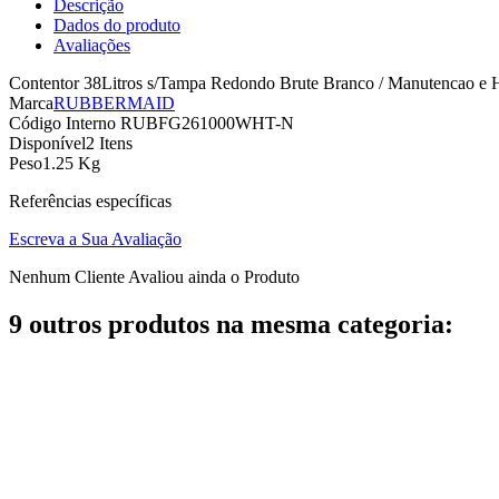
Descrição
Dados do produto
Avaliações
Contentor 38Litros s/Tampa Redondo Brute Branco / Manutencao e Hig
Marca
RUBBERMAID
Código Interno
RUBFG261000WHT-N
Disponível
2 Itens
Peso
1.25 Kg
Referências específicas
Escreva a Sua Avaliação
Nenhum Cliente Avaliou ainda o Produto
9 outros produtos na mesma categoria: