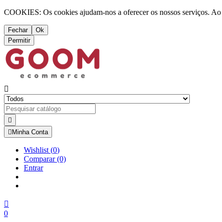
COOKIES: Os cookies ajudam-nos a oferecer os nossos serviços. Ao ut
Fechar
Ok
Permitir



Minha Conta
Wishlist
(
0
)
Comparar
(0)
Entrar

0