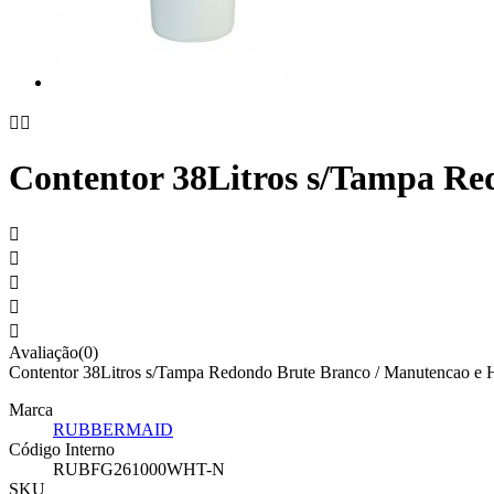


Contentor 38Litros s/Tampa Re





Avaliação(0)
Contentor 38Litros s/Tampa Redondo Brute Branco / Manutencao e Hig
Marca
RUBBERMAID
Código Interno
RUBFG261000WHT-N
SKU