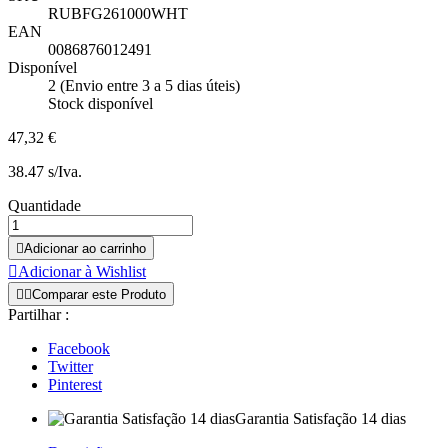
RUBFG261000WHT
EAN
0086876012491
Disponível
2 (Envio entre 3 a 5 dias úteis)
Stock disponível
47,32 €
38.47 s/Iva.
Quantidade

Adicionar ao carrinho

Adicionar à Wishlist


Comparar este Produto
Partilhar :
Facebook
Twitter
Pinterest
Garantia Satisfação 14 dias