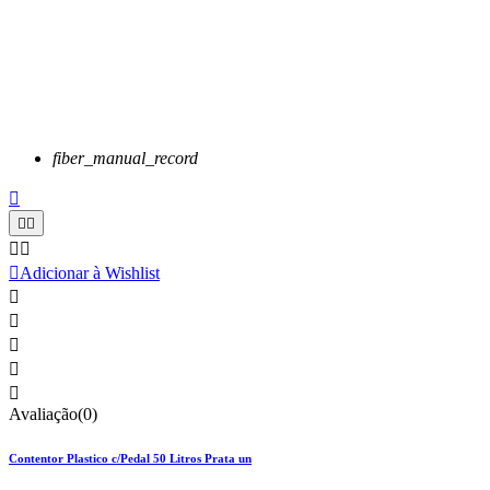
fiber_manual_record






Adicionar à Wishlist





Avaliação(0)
Contentor Plastico c/Pedal 50 Litros Prata un