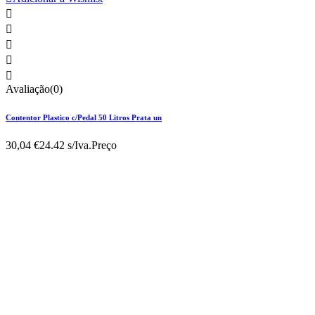





Avaliação(0)
Contentor Plastico c/Pedal 50 Litros Prata un
30,04 €
24.42 s/Iva.
Preço