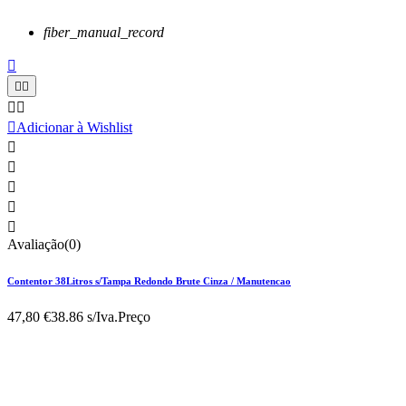
fiber_manual_record






Adicionar à Wishlist





Avaliação(0)
Contentor 38Litros s/Tampa Redondo Brute Cinza / Manutencao
47,80 €
38.86 s/Iva.
Preço