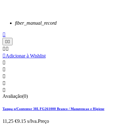
fiber_manual_record






Adicionar à Wishlist





Avaliação(0)
Tampa p/Contentor 38L FG261000 Branco / Manutencao e Higiene
11,25 €
9.15 s/Iva.
Preço