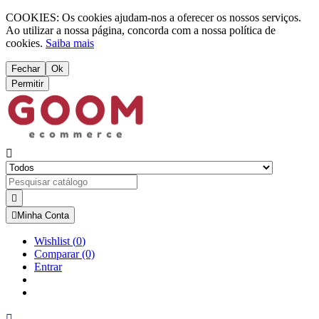
COOKIES: Os cookies ajudam-nos a oferecer os nossos serviços.
Ao utilizar a nossa página, concorda com a nossa política de
cookies.
Saiba mais
Fechar
Ok
Permitir



Minha Conta
Wishlist
(
0
)
Comparar
(0)
Entrar
