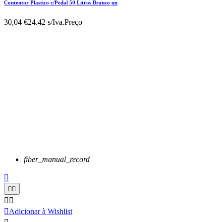
Contentor Plastico c/Pedal 50 Litros Branco un
30,04 €
24.42 s/Iva.
Preço
fiber_manual_record






Adicionar à Wishlist