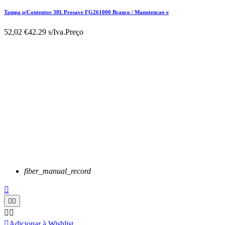
Tampa p/Contentor 38L Prosave FG261000 Branco / Manutencao e
52,02 €
42.29 s/Iva.
Preço
fiber_manual_record






Adicionar à Wishlist