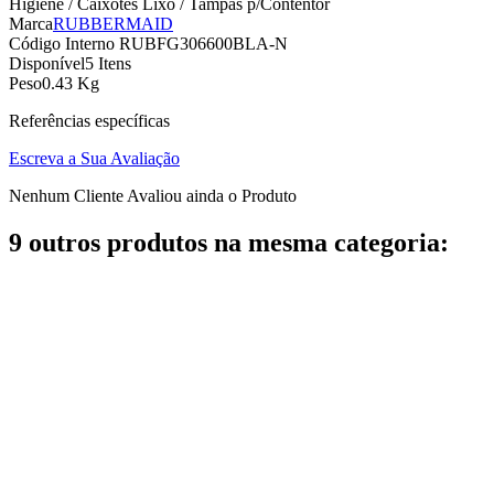
Higiene / Caixotes Lixo / Tampas p/Contentor
Marca
RUBBERMAID
Código Interno
RUBFG306600BLA-N
Disponível
5 Itens
Peso
0.43 Kg
Referências específicas
Escreva a Sua Avaliação
Nenhum Cliente Avaliou ainda o Produto
9 outros produtos na mesma categoria: