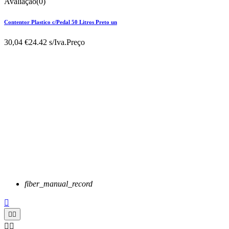
Avaliação(0)
Contentor Plastico c/Pedal 50 Litros Preto un
30,04 €
24.42 s/Iva.
Preço
fiber_manual_record




