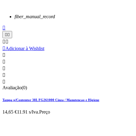
fiber_manual_record






Adicionar à Wishlist





Avaliação(0)
Tampa p/Contentor 38L FG261000 Cinza / Manutencao e Higiene
14,65 €
11.91 s/Iva.
Preço