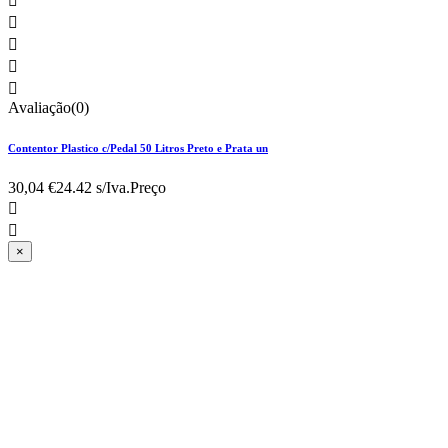





Avaliação(0)
Contentor Plastico c/Pedal 50 Litros Preto e Prata un
30,04 €
24.42 s/Iva.
Preço


×