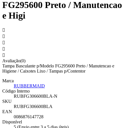
FG295600 Preto / Manutencao
e Higi





Avaliação(0)
Tampa Basculante p/Modelo FG295600 Preto / Manutencao e
Higiene / Caixotes Lixo / Tampas p/Contentor
Marca
RUBBERMAID
Código Interno
RUBFG306600BLA-N
SKU
RUBFG306600BLA
EAN
0086876147728
Disponível
5 (Envio entre 3 a 5 dias úteis)