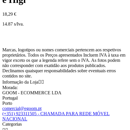
18,29 €
14.87 s/Iva.
Marcas, logotipos ou nomes comerciais pertencem aos respetivos
proprietários. Todos os Preços apresentados Incluem IVA à taxa em
vigor exceto os que a legenda refere sem o IVA. As fotos podem
não corresponder com exatidão aos produtos publicados.
Declinamos quaisquer responsabilidades sobre eventuais erros
contidos no site.
Informação da Loja


Morada:
GOOM - ECOMMERCE LDA
Portugal
Porto
comercial@egoom.pt
(+351) 923311505 - CHAMADA PARA REDE MÓVEL
NACIONAL
Categorias