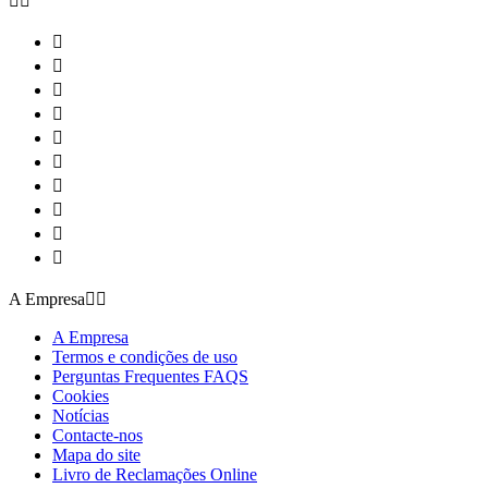












A Empresa


A Empresa
Termos e condições de uso
Perguntas Frequentes FAQS
Cookies
Notícias
Contacte-nos
Mapa do site
Livro de Reclamações Online