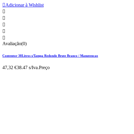

Adicionar à Wishlist





Avaliação(0)
Contentor 38Litros s/Tampa Redondo Brute Branco / Manutencao
47,32 €
38.47 s/Iva.
Preço