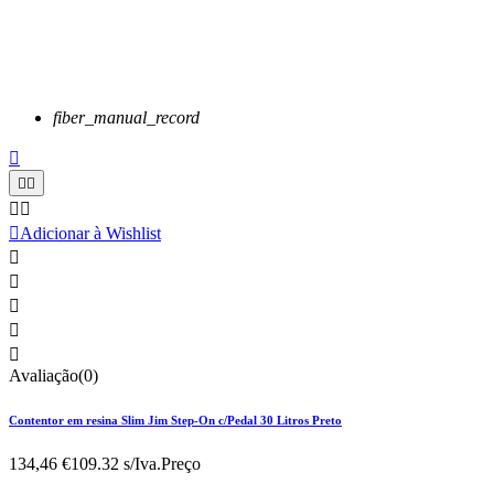
fiber_manual_record






Adicionar à Wishlist





Avaliação(0)
Contentor em resina Slim Jim Step-On c/Pedal 30 Litros Preto
134,46 €
109.32 s/Iva.
Preço