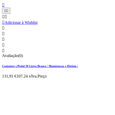






Adicionar à Wishlist





Avaliação(0)
Contentor c/Pedal 30 Litros Branco / Manutencao e Higiene /
131,91 €
107.24 s/Iva.
Preço