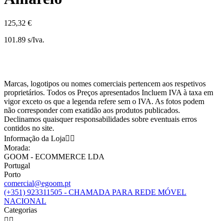
125,32 €
101.89 s/Iva.
Marcas, logotipos ou nomes comerciais pertencem aos respetivos
proprietários. Todos os Preços apresentados Incluem IVA à taxa em
vigor exceto os que a legenda refere sem o IVA. As fotos podem
não corresponder com exatidão aos produtos publicados.
Declinamos quaisquer responsabilidades sobre eventuais erros
contidos no site.
Informação da Loja


Morada:
GOOM - ECOMMERCE LDA
Portugal
Porto
comercial@egoom.pt
(+351) 923311505 - CHAMADA PARA REDE MÓVEL
NACIONAL
Categorias

