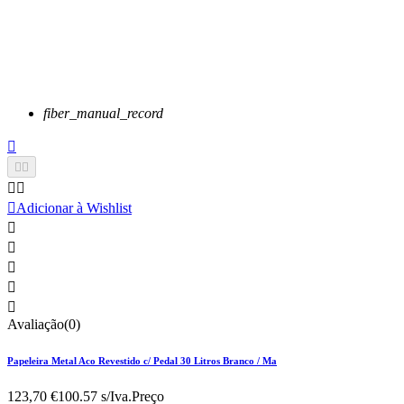
fiber_manual_record






Adicionar à Wishlist





Avaliação(0)
Papeleira Metal Aco Revestido c/ Pedal 30 Litros Branco / Ma
123,70 €
100.57 s/Iva.
Preço