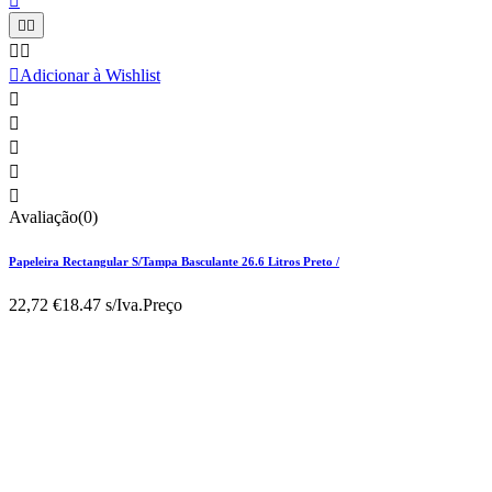






Adicionar à Wishlist





Avaliação(0)
Papeleira Rectangular S/Tampa Basculante 26.6 Litros Preto /
22,72 €
18.47 s/Iva.
Preço