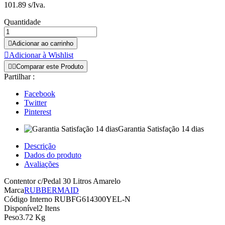
101.89 s/Iva.
Quantidade

Adicionar ao carrinho

Adicionar à Wishlist


Comparar este Produto
Partilhar :
Facebook
Twitter
Pinterest
Garantia Satisfação 14 dias
Descrição
Dados do produto
Avaliações
Contentor c/Pedal 30 Litros Amarelo
Marca
RUBBERMAID
Código Interno
RUBFG614300YEL-N
Disponível
2 Itens
Peso
3.72 Kg