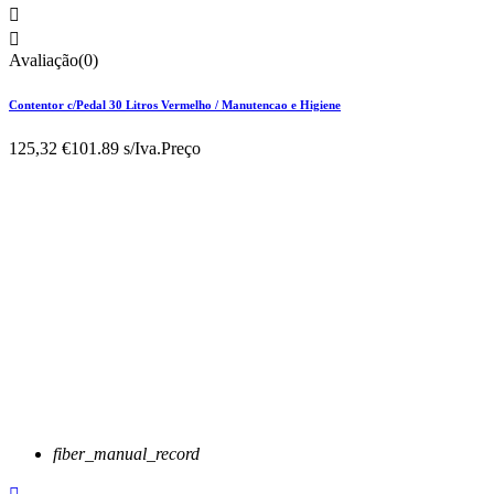


Avaliação(0)
Contentor c/Pedal 30 Litros Vermelho / Manutencao e Higiene
125,32 €
101.89 s/Iva.
Preço
fiber_manual_record