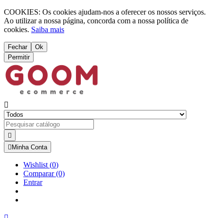
COOKIES: Os cookies ajudam-nos a oferecer os nossos serviços.
Ao utilizar a nossa página, concorda com a nossa política de
cookies.
Saiba mais
Fechar
Ok
Permitir



Minha Conta
Wishlist
(
0
)
Comparar
(0)
Entrar
