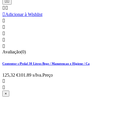





Adicionar à Wishlist





Avaliação(0)
Contentor c/Pedal 30 Litros Bege / Manutencao e Higiene / Ca
125,32 €
101.89 s/Iva.
Preço


×