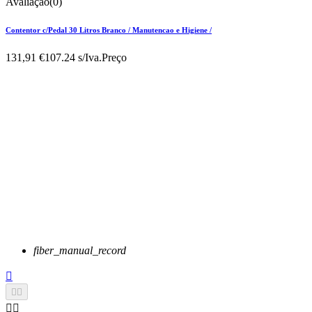
Avaliação(0)
Contentor c/Pedal 30 Litros Branco / Manutencao e Higiene /
131,91 €
107.24 s/Iva.
Preço
fiber_manual_record




