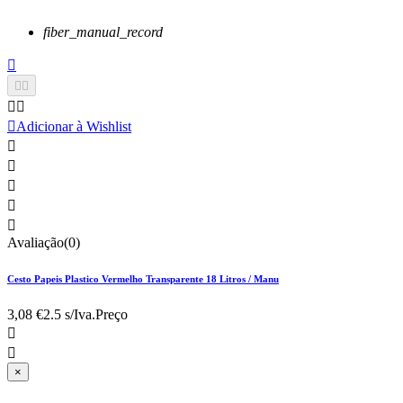
fiber_manual_record






Adicionar à Wishlist





Avaliação(0)
Cesto Papeis Plastico Vermelho Transparente 18 Litros / Manu
3,08 €
2.5 s/Iva.
Preço


×