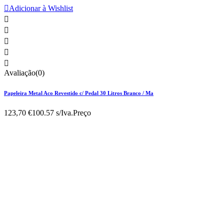

Adicionar à Wishlist





Avaliação(0)
Papeleira Metal Aco Revestido c/ Pedal 30 Litros Branco / Ma
123,70 €
100.57 s/Iva.
Preço