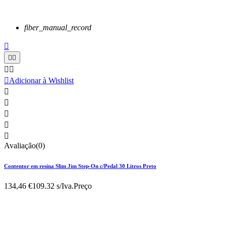
fiber_manual_record






Adicionar à Wishlist





Avaliação(0)
Contentor em resina Slim Jim Step-On c/Pedal 30 Litros Preto
134,46 €
109.32 s/Iva.
Preço