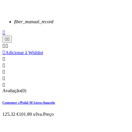
fiber_manual_record






Adicionar à Wishlist





Avaliação(0)
Contentor c/Pedal 30 Litros Amarelo
125,32 €
101.89 s/Iva.
Preço