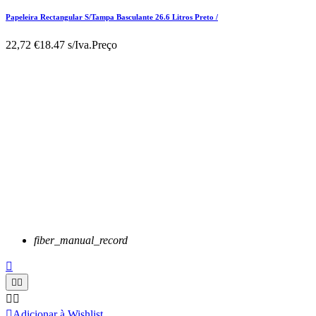
Papeleira Rectangular S/Tampa Basculante 26.6 Litros Preto /
22,72 €
18.47 s/Iva.
Preço
fiber_manual_record






Adicionar à Wishlist