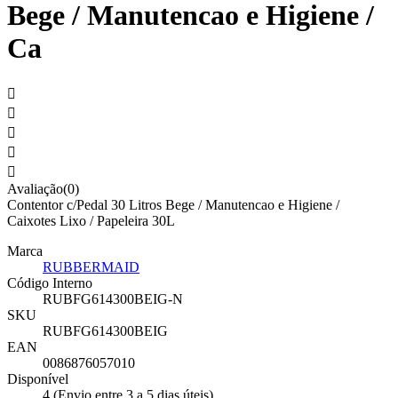
Bege / Manutencao e Higiene /
Ca





Avaliação(0)
Contentor c/Pedal 30 Litros Bege / Manutencao e Higiene /
Caixotes Lixo / Papeleira 30L
Marca
RUBBERMAID
Código Interno
RUBFG614300BEIG-N
SKU
RUBFG614300BEIG
EAN
0086876057010
Disponível
4 (Envio entre 3 a 5 dias úteis)