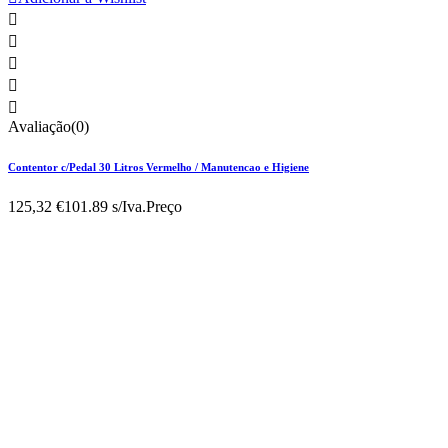





Avaliação(0)
Contentor c/Pedal 30 Litros Vermelho / Manutencao e Higiene
125,32 €
101.89 s/Iva.
Preço