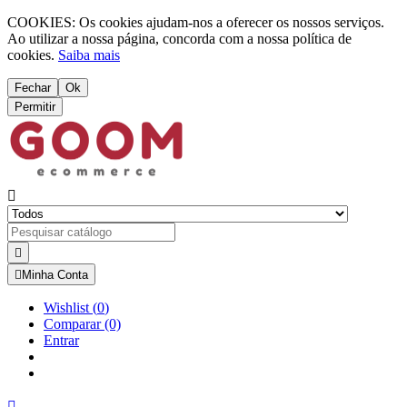
COOKIES: Os cookies ajudam-nos a oferecer os nossos serviços.
Ao utilizar a nossa página, concorda com a nossa política de
cookies.
Saiba mais
Fechar
Ok
Permitir



Minha Conta
Wishlist
(
0
)
Comparar
(0)
Entrar
