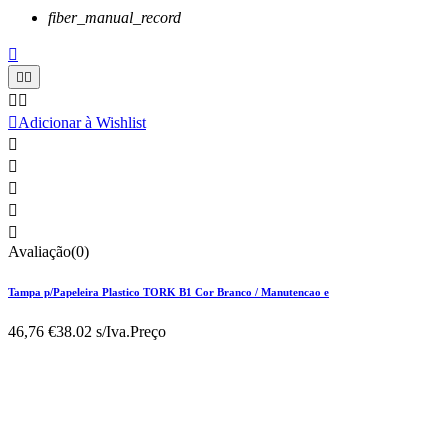
fiber_manual_record






Adicionar à Wishlist





Avaliação(0)
Tampa p/Papeleira Plastico TORK B1 Cor Branco / Manutencao e
46,76 €
38.02 s/Iva.
Preço