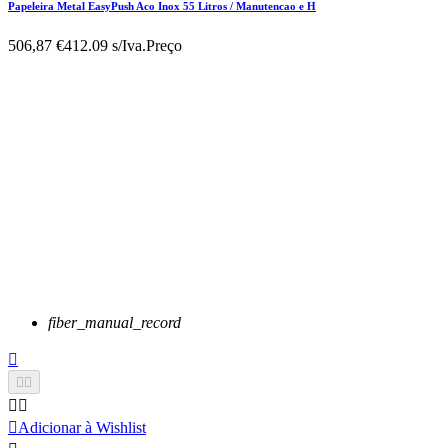
Papeleira Metal EasyPush Aco Inox 55 Litros / Manutencao e H
506,87 €
412.09 s/Iva.
Preço
fiber_manual_record






Adicionar à Wishlist