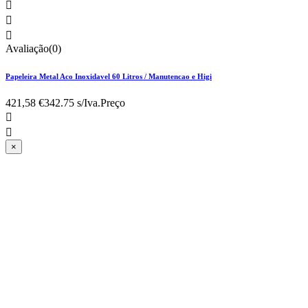



Avaliação(0)
Papeleira Metal Aco Inoxidavel 60 Litros / Manutencao e Higi
421,58 €
342.75 s/Iva.
Preço


×