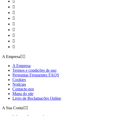









A Empresa


A Empresa
Termos e condições de uso
Perguntas Frequentes FAQS
Cookies
Notícias
Contacte-nos
Mapa do site
Livro de Reclamações Online
A Sua Conta

