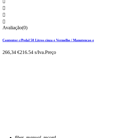




Avaliação(0)
Contentor c/Pedal 50 Litros cinza e Vermelho / Manutencao e
266,34 €
216.54 s/Iva.
Preço
fiber_manual_record