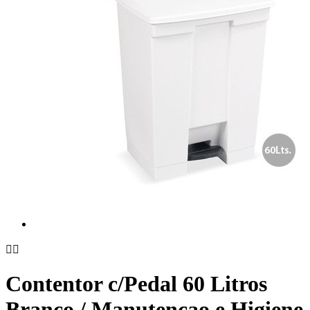


Contentor c/Pedal 60 Litros
Branco / Manutencao e Higiene