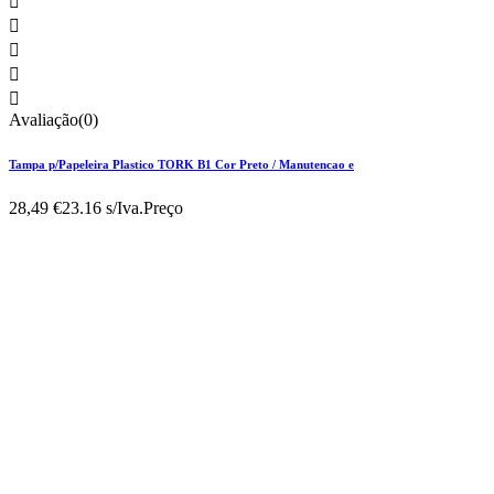





Avaliação(0)
Tampa p/Papeleira Plastico TORK B1 Cor Preto / Manutencao e
28,49 €
23.16 s/Iva.
Preço