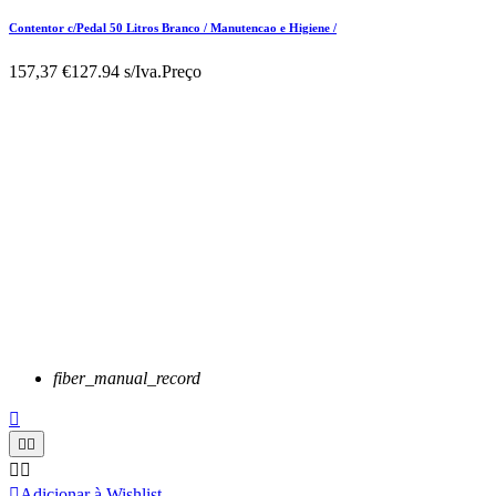
Contentor c/Pedal 50 Litros Branco / Manutencao e Higiene /
157,37 €
127.94 s/Iva.
Preço
fiber_manual_record






Adicionar à Wishlist