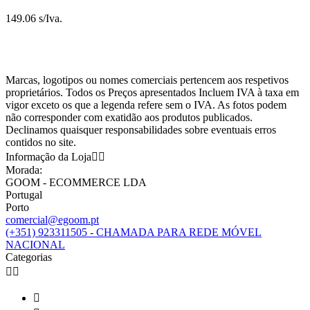
149.06 s/Iva.
Marcas, logotipos ou nomes comerciais pertencem aos respetivos
proprietários. Todos os Preços apresentados Incluem IVA à taxa em
vigor exceto os que a legenda refere sem o IVA. As fotos podem
não corresponder com exatidão aos produtos publicados.
Declinamos quaisquer responsabilidades sobre eventuais erros
contidos no site.
Informação da Loja


Morada:
GOOM - ECOMMERCE LDA
Portugal
Porto
comercial@egoom.pt
(+351) 923311505 - CHAMADA PARA REDE MÓVEL
NACIONAL
Categorias


