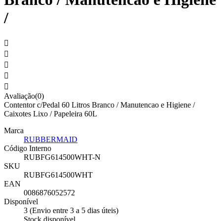
/





Avaliação(0)
Contentor c/Pedal 60 Litros Branco / Manutencao e Higiene /
Caixotes Lixo / Papeleira 60L
Marca
RUBBERMAID
Código Interno
RUBFG614500WHT-N
SKU
RUBFG614500WHT
EAN
0086876052572
Disponível
3 (Envio entre 3 a 5 dias úteis)
Stock disponível