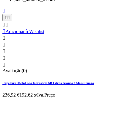






Adicionar à Wishlist





Avaliação(0)
Papeleira Metal Aco Revestido 60 Litros Branco / Manutencao
236,92 €
192.62 s/Iva.
Preço