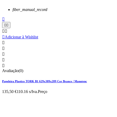
fiber_manual_record






Adicionar à Wishlist





Avaliação(0)
Papeleira Plastico TORK B1 629x389x289 Cor Branco / Manutenc
135,50 €
110.16 s/Iva.
Preço