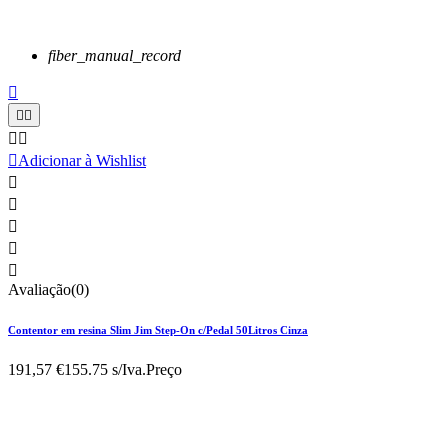
fiber_manual_record






Adicionar à Wishlist





Avaliação(0)
Contentor em resina Slim Jim Step-On c/Pedal 50Litros Cinza
191,57 €
155.75 s/Iva.
Preço