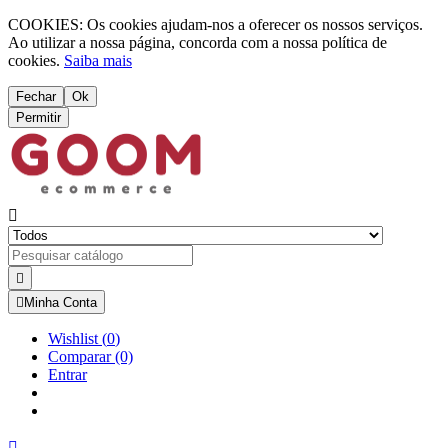
COOKIES: Os cookies ajudam-nos a oferecer os nossos serviços.
Ao utilizar a nossa página, concorda com a nossa política de
cookies.
Saiba mais
Fechar
Ok
Permitir



Minha Conta
Wishlist
(
0
)
Comparar
(0)
Entrar
