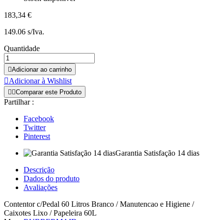
183,34 €
149.06 s/Iva.
Quantidade

Adicionar ao carrinho

Adicionar à Wishlist


Comparar este Produto
Partilhar :
Facebook
Twitter
Pinterest
Garantia Satisfação 14 dias
Descrição
Dados do produto
Avaliações
Contentor c/Pedal 60 Litros Branco / Manutencao e Higiene /
Caixotes Lixo / Papeleira 60L