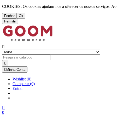
COOKIES: Os cookies ajudam-nos a oferecer os nossos serviços. Ao ut
Fechar
Ok
Permitir



Minha Conta
Wishlist
(
0
)
Comparar
(0)
Entrar

0