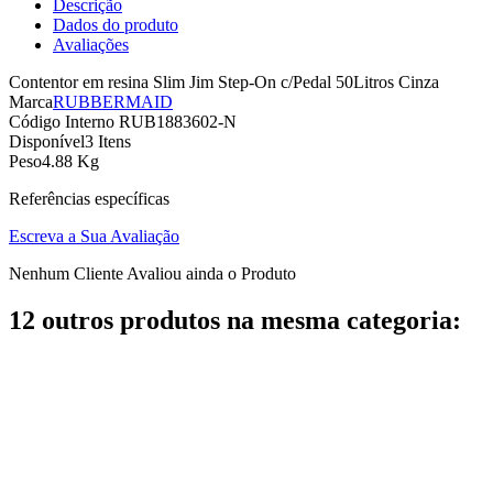
Descrição
Dados do produto
Avaliações
Contentor em resina Slim Jim Step-On c/Pedal 50Litros Cinza
Marca
RUBBERMAID
Código Interno
RUB1883602-N
Disponível
3 Itens
Peso
4.88 Kg
Referências específicas
Escreva a Sua Avaliação
Nenhum Cliente Avaliou ainda o Produto
12 outros produtos na mesma categoria: