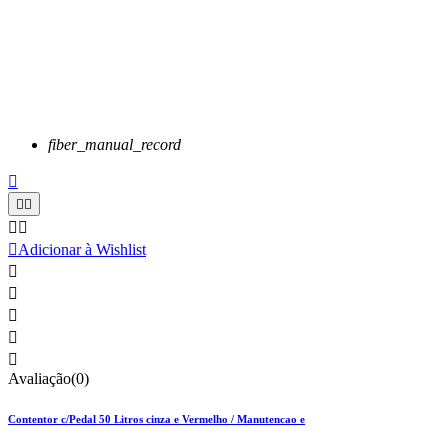
fiber_manual_record






Adicionar à Wishlist





Avaliação(0)
Contentor c/Pedal 50 Litros cinza e Vermelho / Manutencao e