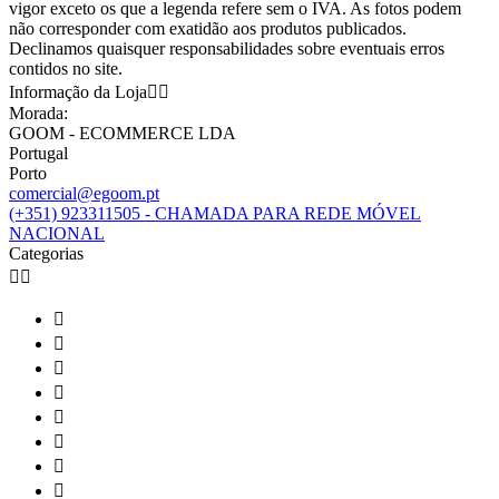
vigor exceto os que a legenda refere sem o IVA. As fotos podem
não corresponder com exatidão aos produtos publicados.
Declinamos quaisquer responsabilidades sobre eventuais erros
contidos no site.
Informação da Loja


Morada:
GOOM - ECOMMERCE LDA
Portugal
Porto
comercial@egoom.pt
(+351) 923311505 - CHAMADA PARA REDE MÓVEL
NACIONAL
Categorias









