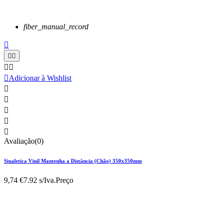
fiber_manual_record






Adicionar à Wishlist





Avaliação(0)
Sinaletica Vinil Mantenha a Distância (Chão) 350x350mm
9,74 €
7.92 s/Iva.
Preço