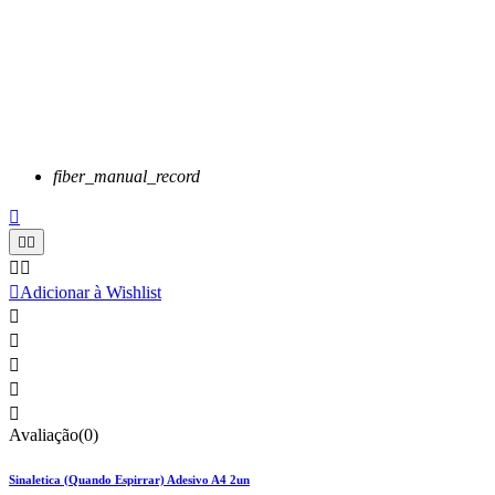
fiber_manual_record






Adicionar à Wishlist





Avaliação(0)
Sinaletica (Quando Espirrar) Adesivo A4 2un