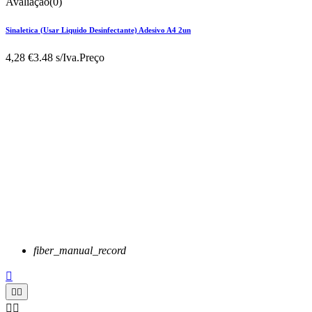
Avaliação(0)
Sinaletica (Usar Liquido Desinfectante) Adesivo A4 2un
4,28 €
3.48 s/Iva.
Preço
fiber_manual_record




