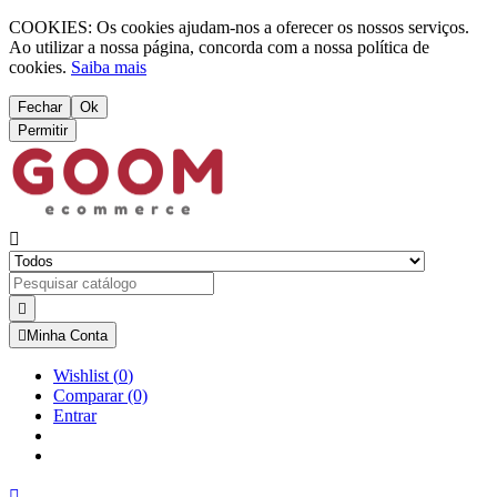
COOKIES: Os cookies ajudam-nos a oferecer os nossos serviços.
Ao utilizar a nossa página, concorda com a nossa política de
cookies.
Saiba mais
Fechar
Ok
Permitir



Minha Conta
Wishlist
(
0
)
Comparar
(0)
Entrar
