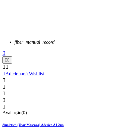
fiber_manual_record






Adicionar à Wishlist





Avaliação(0)
Sinaletica (Usar Mascara) Adesivo A4 2un