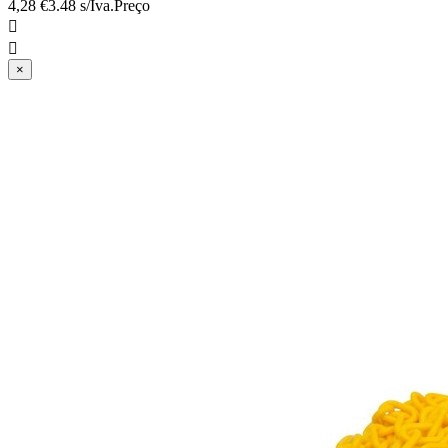
4,28 €
3.48 s/Iva.
Preço


×