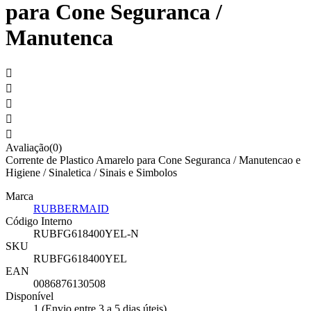
para Cone Seguranca /
Manutenca





Avaliação(0)
Corrente de Plastico Amarelo para Cone Seguranca / Manutencao e
Higiene / Sinaletica / Sinais e Simbolos
Marca
RUBBERMAID
Código Interno
RUBFG618400YEL-N
SKU
RUBFG618400YEL
EAN
0086876130508
Disponível
1 (Envio entre 3 a 5 dias úteis)