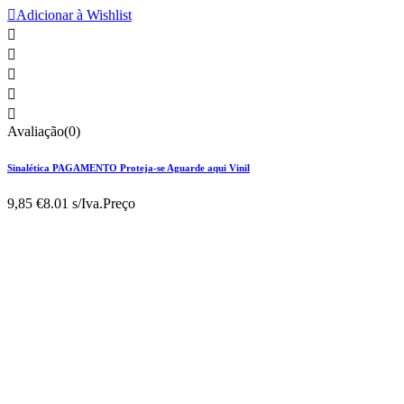

Adicionar à Wishlist





Avaliação(0)
Sinalética PAGAMENTO Proteja-se Aguarde aqui Vinil
9,85 €
8.01 s/Iva.
Preço