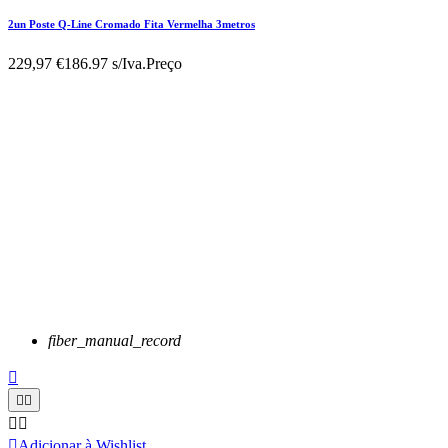
2un Poste Q-Line Cromado Fita Vermelha 3metros
229,97 €
186.97 s/Iva.
Preço
fiber_manual_record






Adicionar à Wishlist