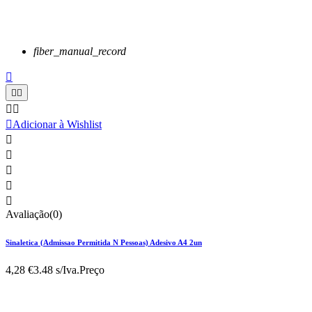
fiber_manual_record






Adicionar à Wishlist





Avaliação(0)
Sinaletica (Admissao Permitida N Pessoas) Adesivo A4 2un
4,28 €
3.48 s/Iva.
Preço