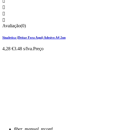




Avaliação(0)
Sinaletica (Deitar Fora Aqui) Adesivo A4 2un
4,28 €
3.48 s/Iva.
Preço
fiber_manual_record