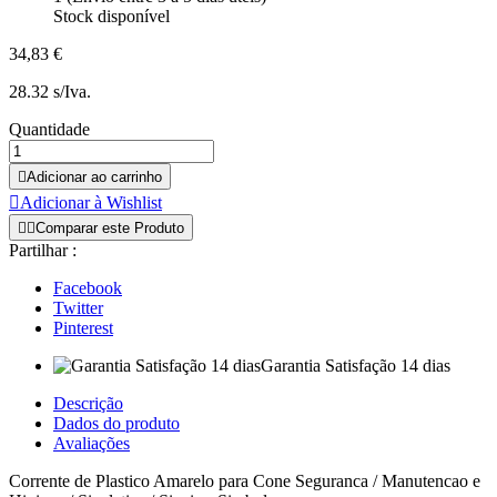
Stock disponível
34,83 €
28.32 s/Iva.
Quantidade

Adicionar ao carrinho

Adicionar à Wishlist


Comparar este Produto
Partilhar :
Facebook
Twitter
Pinterest
Garantia Satisfação 14 dias
Descrição
Dados do produto
Avaliações
Corrente de Plastico Amarelo para Cone Seguranca / Manutencao e