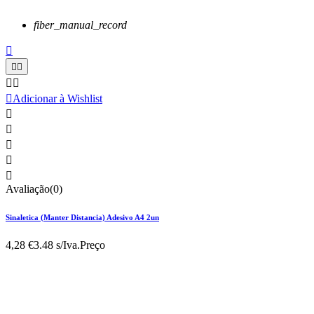
fiber_manual_record






Adicionar à Wishlist





Avaliação(0)
Sinaletica (Manter Distancia) Adesivo A4 2un
4,28 €
3.48 s/Iva.
Preço