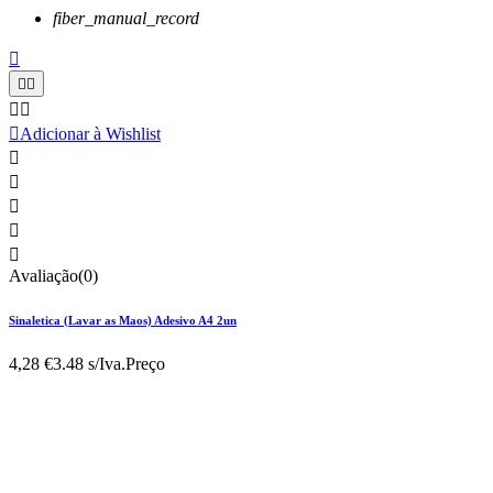
fiber_manual_record






Adicionar à Wishlist





Avaliação(0)
Sinaletica (Lavar as Maos) Adesivo A4 2un
4,28 €
3.48 s/Iva.
Preço