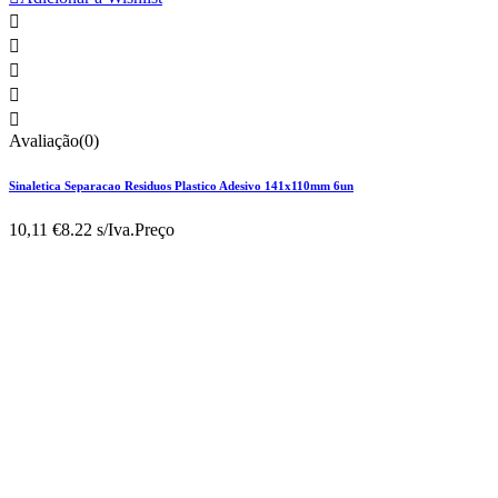





Avaliação(0)
Sinaletica Separacao Residuos Plastico Adesivo 141x110mm 6un
10,11 €
8.22 s/Iva.
Preço