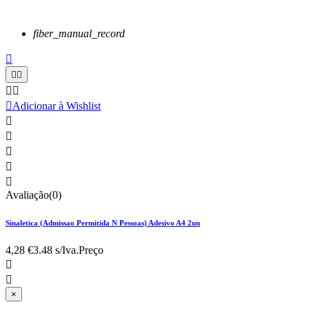
fiber_manual_record






Adicionar à Wishlist





Avaliação(0)
Sinaletica (Admissao Permitida N Pessoas) Adesivo A4 2un
4,28 €
3.48 s/Iva.
Preço


×