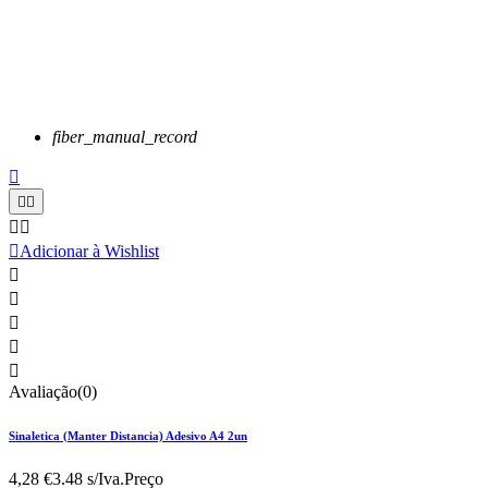
fiber_manual_record






Adicionar à Wishlist





Avaliação(0)
Sinaletica (Manter Distancia) Adesivo A4 2un
4,28 €
3.48 s/Iva.
Preço