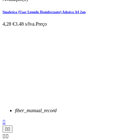
Sinaletica (Usar Liquido Desinfectante) Adesivo A4 2un
4,28 €
3.48 s/Iva.
Preço
fiber_manual_record




