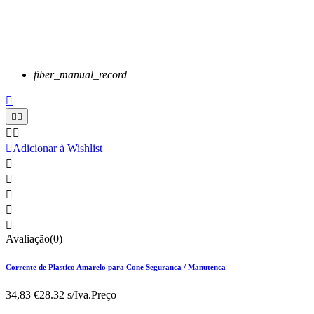
fiber_manual_record






Adicionar à Wishlist





Avaliação(0)
Corrente de Plastico Amarelo para Cone Seguranca / Manutenca
34,83 €
28.32 s/Iva.
Preço