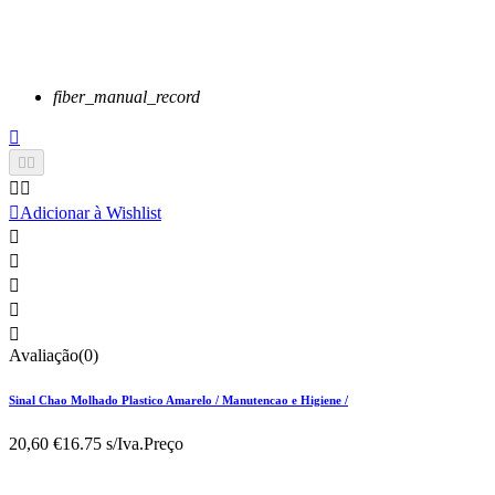
fiber_manual_record






Adicionar à Wishlist





Avaliação(0)
Sinal Chao Molhado Plastico Amarelo / Manutencao e Higiene /
20,60 €
16.75 s/Iva.
Preço