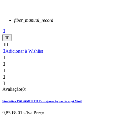
fiber_manual_record






Adicionar à Wishlist





Avaliação(0)
Sinalética PAGAMENTO Proteja-se Aguarde aqui Vinil
9,85 €
8.01 s/Iva.
Preço