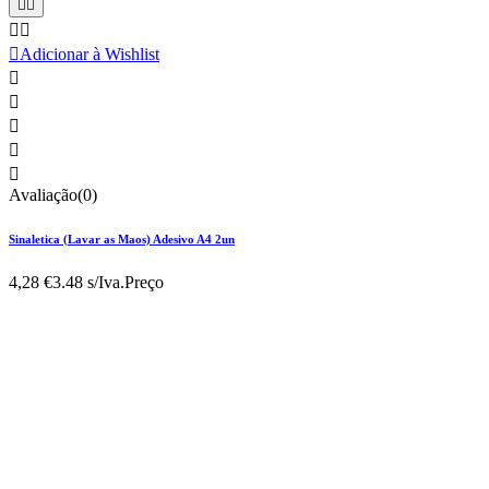





Adicionar à Wishlist





Avaliação(0)
Sinaletica (Lavar as Maos) Adesivo A4 2un
4,28 €
3.48 s/Iva.
Preço