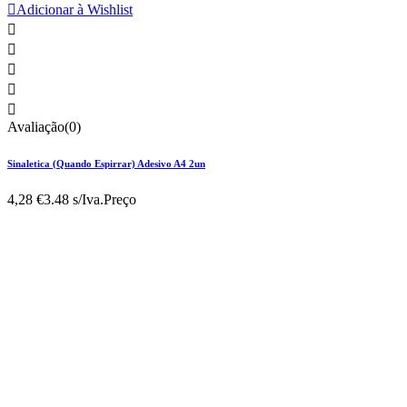

Adicionar à Wishlist





Avaliação(0)
Sinaletica (Quando Espirrar) Adesivo A4 2un
4,28 €
3.48 s/Iva.
Preço