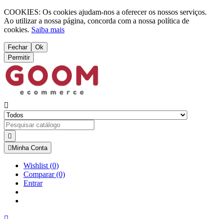
COOKIES: Os cookies ajudam-nos a oferecer os nossos serviços.
Ao utilizar a nossa página, concorda com a nossa política de
cookies.
Saiba mais
Fechar
Ok
Permitir



Minha Conta
Wishlist
(
0
)
Comparar
(0)
Entrar
