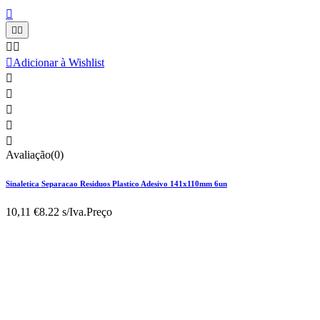






Adicionar à Wishlist





Avaliação(0)
Sinaletica Separacao Residuos Plastico Adesivo 141x110mm 6un
10,11 €
8.22 s/Iva.
Preço