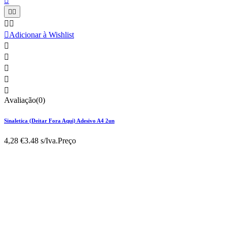






Adicionar à Wishlist





Avaliação(0)
Sinaletica (Deitar Fora Aqui) Adesivo A4 2un
4,28 €
3.48 s/Iva.
Preço