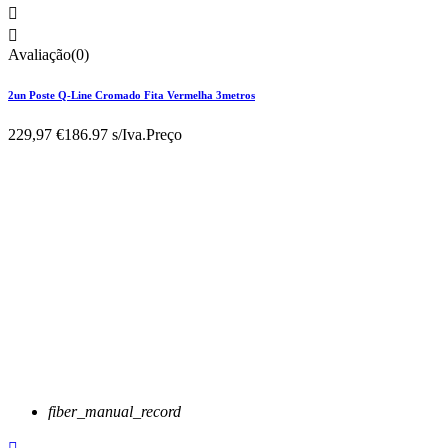


Avaliação(0)
2un Poste Q-Line Cromado Fita Vermelha 3metros
229,97 €
186.97 s/Iva.
Preço
fiber_manual_record