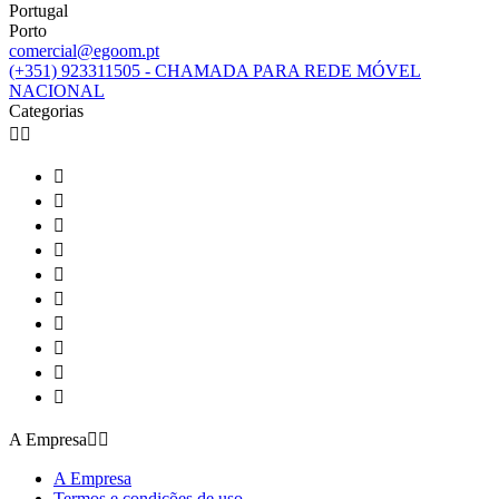
Portugal
Porto
comercial@egoom.pt
(+351) 923311505 - CHAMADA PARA REDE MÓVEL
NACIONAL
Categorias












A Empresa


A Empresa
Termos e condições de uso