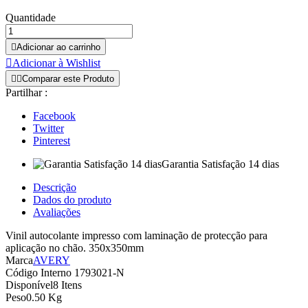
Quantidade

Adicionar ao carrinho

Adicionar à Wishlist


Comparar este Produto
Partilhar :
Facebook
Twitter
Pinterest
Garantia Satisfação 14 dias
Descrição
Dados do produto
Avaliações
Vinil autocolante impresso com laminação de protecção para
aplicação no chão. 350x350mm
Marca
AVERY
Código Interno
1793021-N
Disponível
8 Itens
Peso
0.50 Kg