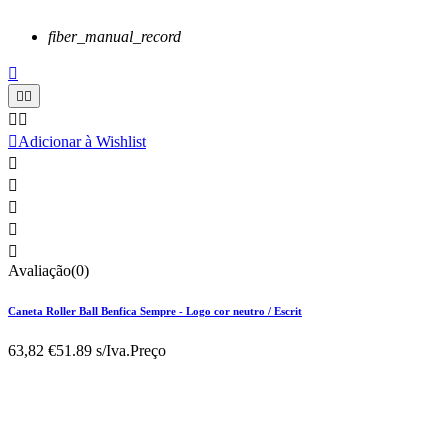
fiber_manual_record






Adicionar à Wishlist





Avaliação(0)
Caneta Roller Ball Benfica Sempre - Logo cor neutro / Escrit
63,82 €
51.89 s/Iva.
Preço