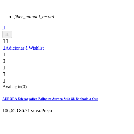
fiber_manual_record






Adicionar à Wishlist





Avaliação(0)
AURORA Esferografica Ballpoint Aurora Stilo 88 Banhado a Our
106,65 €
86.71 s/Iva.
Preço