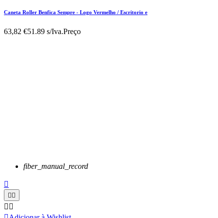
Caneta Roller Benfica Sempre - Logo Vermelho / Escritorio e
63,82 €
51.89 s/Iva.
Preço
fiber_manual_record






Adicionar à Wishlist