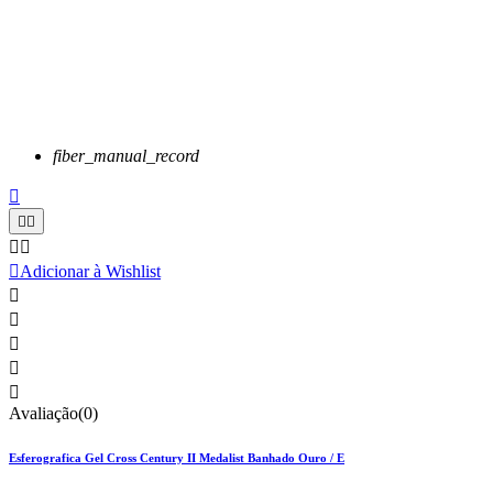
fiber_manual_record






Adicionar à Wishlist





Avaliação(0)
Esferografica Gel Cross Century II Medalist Banhado Ouro / E