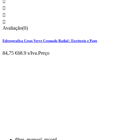




Avaliação(0)
Esferografica Cross Verve Cromado Radial / Escritorio e Pape
84,75 €
68.9 s/Iva.
Preço
fiber_manual_record