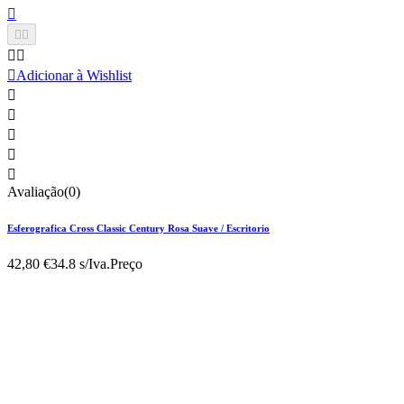






Adicionar à Wishlist





Avaliação(0)
Esferografica Cross Classic Century Rosa Suave / Escritorio
42,80 €
34.8 s/Iva.
Preço