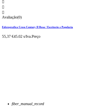



Avaliação(0)
Esferografica Cross Century II Rosa / Escritorio e Papelaria
55,37 €
45.02 s/Iva.
Preço
fiber_manual_record