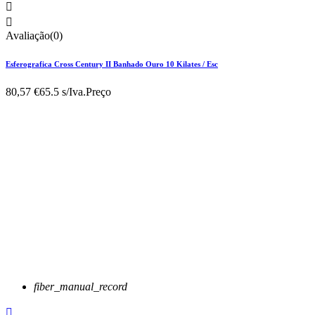


Avaliação(0)
Esferografica Cross Century II Banhado Ouro 10 Kilates / Esc
80,57 €
65.5 s/Iva.
Preço
fiber_manual_record
