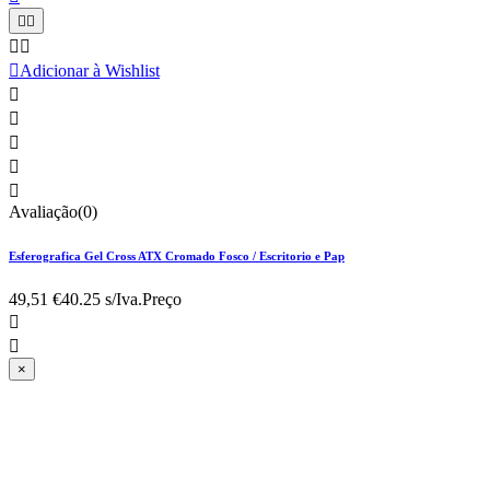





Adicionar à Wishlist





Avaliação(0)
Esferografica Gel Cross ATX Cromado Fosco / Escritorio e Pap
49,51 €
40.25 s/Iva.
Preço


×