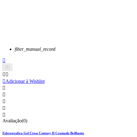
fiber_manual_record






Adicionar à Wishlist





Avaliação(0)
Esferografica Gel Cross Century II Cromado Brilhante