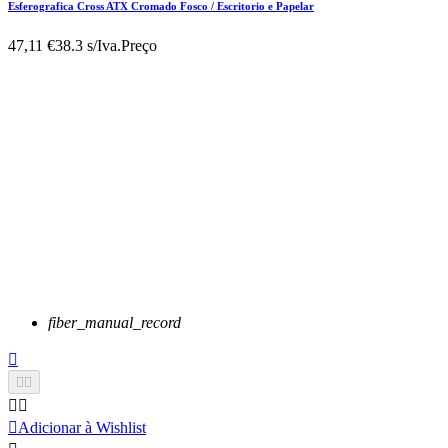
Esferografica Cross ATX Cromado Fosco / Escritorio e Papelar
47,11 €
38.3 s/Iva.
Preço
fiber_manual_record






Adicionar à Wishlist