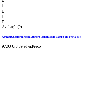





Avaliação(0)
AURORA Esferografica Aurora Ipsilon Solid Tampa em Prata Esc
97,03 €
78.89 s/Iva.
Preço