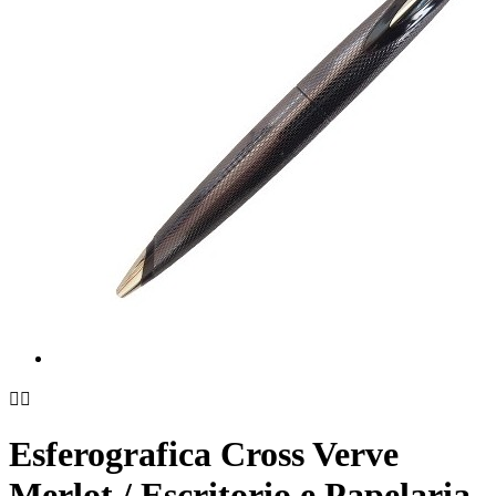


Esferografica Cross Verve
Merlot / Escritorio e Papelaria