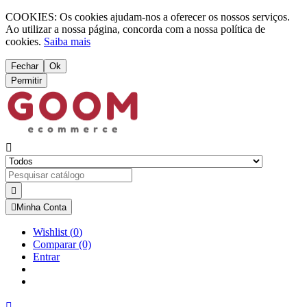
COOKIES: Os cookies ajudam-nos a oferecer os nossos serviços.
Ao utilizar a nossa página, concorda com a nossa política de
cookies.
Saiba mais
Fechar
Ok
Permitir



Minha Conta
Wishlist
(
0
)
Comparar
(0)
Entrar
