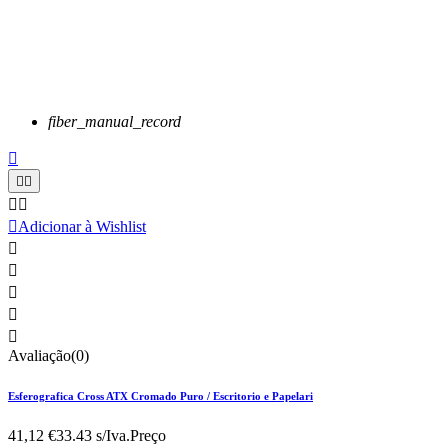
fiber_manual_record






Adicionar à Wishlist





Avaliação(0)
Esferografica Cross ATX Cromado Puro / Escritorio e Papelari
41,12 €
33.43 s/Iva.
Preço