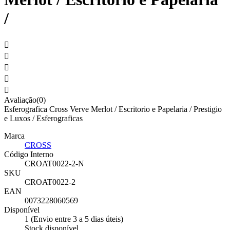
/





Avaliação(0)
Esferografica Cross Verve Merlot / Escritorio e Papelaria / Prestigio
e Luxos / Esferograficas
Marca
CROSS
Código Interno
CROAT0022-2-N
SKU
CROAT0022-2
EAN
0073228060569
Disponível
1 (Envio entre 3 a 5 dias úteis)
Stock disponível