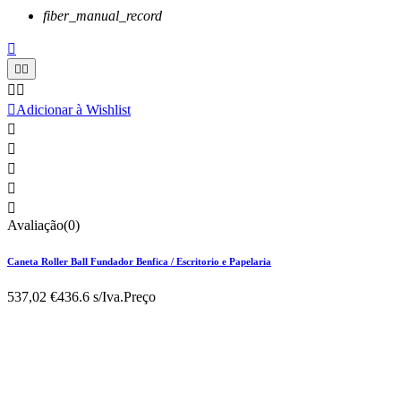
fiber_manual_record






Adicionar à Wishlist





Avaliação(0)
Caneta Roller Ball Fundador Benfica / Escritorio e Papelaria
537,02 €
436.6 s/Iva.
Preço