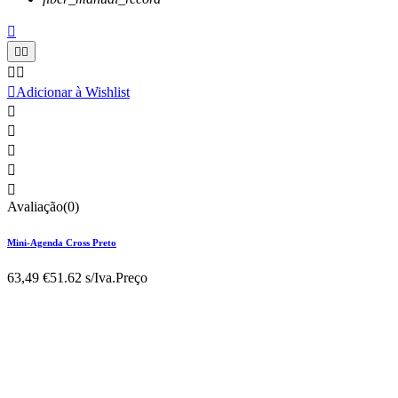






Adicionar à Wishlist





Avaliação(0)
Mini-Agenda Cross Preto
63,49 €
51.62 s/Iva.
Preço