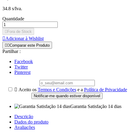
34.8 s/Iva.
Quantidade

Fora de Stock

Adicionar à Wishlist


Comparar este Produto
Partilhar :
Facebook
Twitter
Pinterest

Aceito os
Termos e Condições
e a
Política de Privacidade
Notificar-me quando estiver disponível
Garantia Satisfação 14 dias
Descrição
Dados do produto
Avaliações