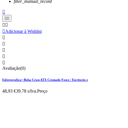
fiber_manual_record






Adicionar à Wishlist





Avaliação(0)
Esferografica+ Bolsa Cross ATX Cromado Fosco / Escritorio e
48,93 €
39.78 s/Iva.
Preço