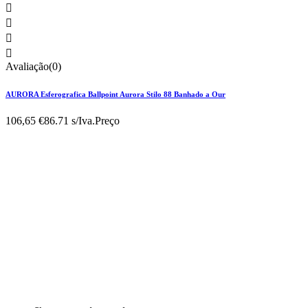




Avaliação(0)
AURORA Esferografica Ballpoint Aurora Stilo 88 Banhado a Our
106,65 €
86.71 s/Iva.
Preço