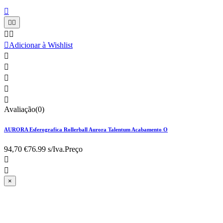






Adicionar à Wishlist





Avaliação(0)
AURORA Esferografica Rollerball Aurora Talentum Acabamento O
94,70 €
76.99 s/Iva.
Preço


×