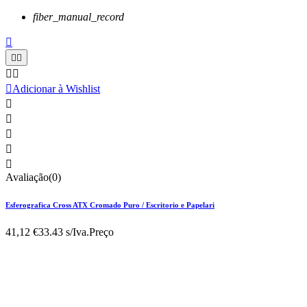
fiber_manual_record






Adicionar à Wishlist





Avaliação(0)
Esferografica Cross ATX Cromado Puro / Escritorio e Papelari
41,12 €
33.43 s/Iva.
Preço