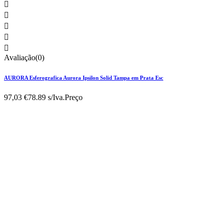





Avaliação(0)
AURORA Esferografica Aurora Ipsilon Solid Tampa em Prata Esc
97,03 €
78.89 s/Iva.
Preço