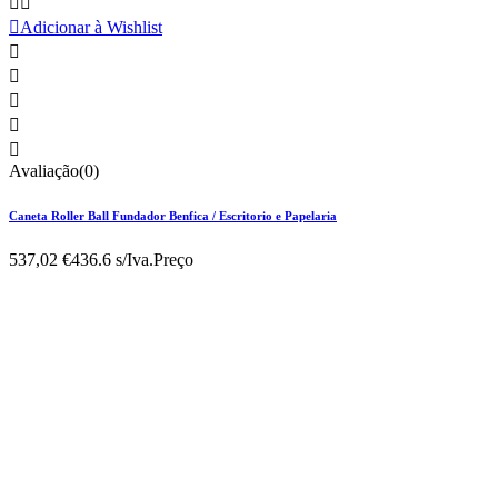



Adicionar à Wishlist





Avaliação(0)
Caneta Roller Ball Fundador Benfica / Escritorio e Papelaria
537,02 €
436.6 s/Iva.
Preço