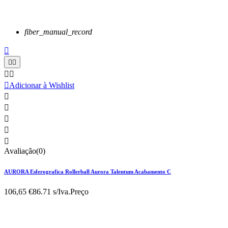
fiber_manual_record






Adicionar à Wishlist





Avaliação(0)
AURORA Esferografica Rollerball Aurora Talentum Acabamento C
106,65 €
86.71 s/Iva.
Preço