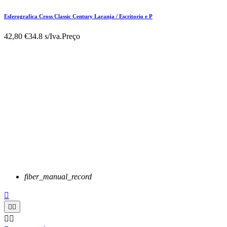
Esferografica Cross Classic Century Laranja / Escritorio e P
42,80 €
34.8 s/Iva.
Preço
fiber_manual_record




