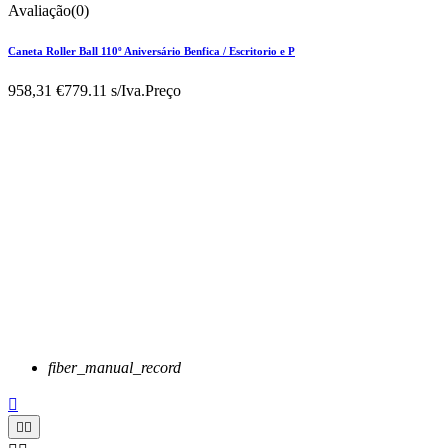
Avaliação(0)
Caneta Roller Ball 110º Aniversário Benfica / Escritorio e P
958,31 €
779.11 s/Iva.
Preço
fiber_manual_record


