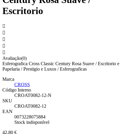
Escritorio





Avaliação(0)
Esferografica Cross Classic Century Rosa Suave / Escritorio e
Papelaria / Prestigio e Luxos / Esferograficas
Marca
CROSS
Código Interno
CROAT0082-12-N
SKU
CROAT0082-12
EAN
0073228075884
Stock indisponível
42,80 €