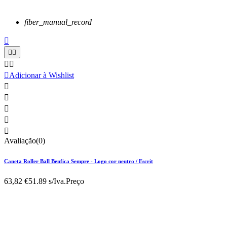
fiber_manual_record






Adicionar à Wishlist





Avaliação(0)
Caneta Roller Ball Benfica Sempre - Logo cor neutro / Escrit
63,82 €
51.89 s/Iva.
Preço