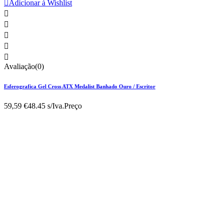

Adicionar à Wishlist





Avaliação(0)
Esferografica Gel Cross ATX Medalist Banhado Ouro / Escritor
59,59 €
48.45 s/Iva.
Preço