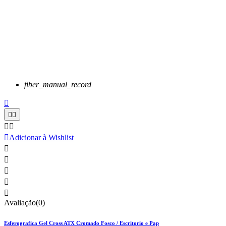
fiber_manual_record






Adicionar à Wishlist





Avaliação(0)
Esferografica Gel Cross ATX Cromado Fosco / Escritorio e Pap