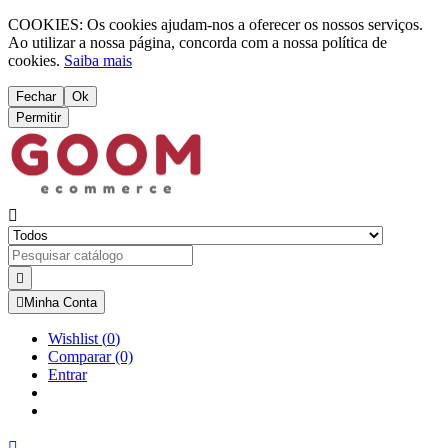
COOKIES: Os cookies ajudam-nos a oferecer os nossos serviços.
Ao utilizar a nossa página, concorda com a nossa política de
cookies.
Saiba mais
Fechar
Ok
Permitir



Minha Conta
Wishlist
(
0
)
Comparar
(0)
Entrar
