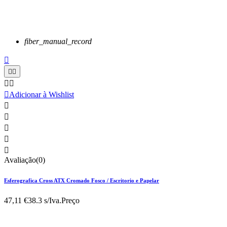
fiber_manual_record






Adicionar à Wishlist





Avaliação(0)
Esferografica Cross ATX Cromado Fosco / Escritorio e Papelar
47,11 €
38.3 s/Iva.
Preço