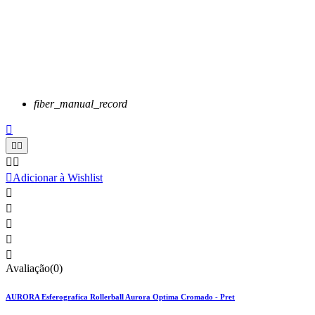
fiber_manual_record






Adicionar à Wishlist





Avaliação(0)
AURORA Esferografica Rollerball Aurora Optima Cromado - Pret