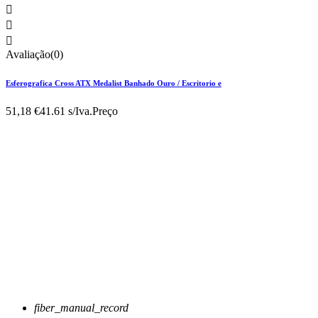



Avaliação(0)
Esferografica Cross ATX Medalist Banhado Ouro / Escritorio e
51,18 €
41.61 s/Iva.
Preço
fiber_manual_record