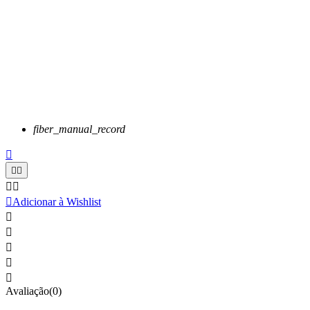
fiber_manual_record






Adicionar à Wishlist





Avaliação(0)