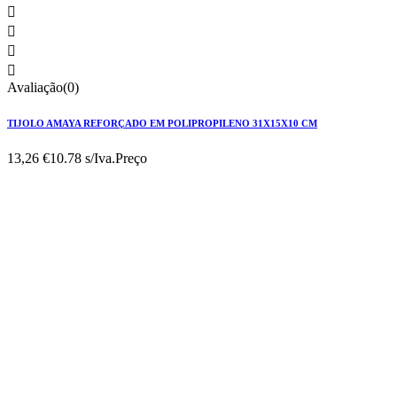




Avaliação(0)
TIJOLO AMAYA REFORÇADO EM POLIPROPILENO 31X15X10 CM
13,26 €
10.78 s/Iva.
Preço