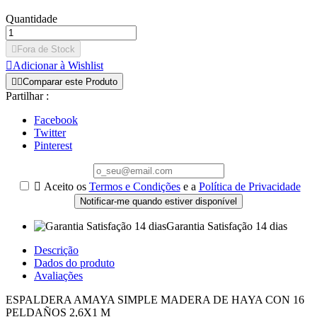
Quantidade

Fora de Stock

Adicionar à Wishlist


Comparar este Produto
Partilhar :
Facebook
Twitter
Pinterest

Aceito os
Termos e Condições
e a
Política de Privacidade
Notificar-me quando estiver disponível
Garantia Satisfação 14 dias
Descrição
Dados do produto
Avaliações
ESPALDERA AMAYA SIMPLE MADERA DE HAYA CON 16
PELDAÑOS 2,6X1 M