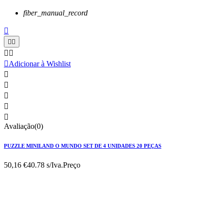
fiber_manual_record






Adicionar à Wishlist





Avaliação(0)
PUZZLE MINILAND O MUNDO SET DE 4 UNIDADES 20 PEÇAS
50,16 €
40.78 s/Iva.
Preço