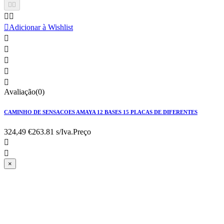





Adicionar à Wishlist





Avaliação(0)
CAMINHO DE SENSACOES AMAYA 12 BASES 15 PLACAS DE DIFERENTES
324,49 €
263.81 s/Iva.
Preço


×