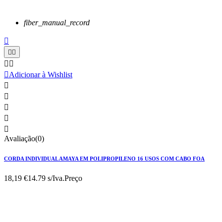
fiber_manual_record






Adicionar à Wishlist





Avaliação(0)
CORDA INDIVIDUAL AMAYA EM POLIPROPILENO 16 USOS COM CABO FOA
18,19 €
14.79 s/Iva.
Preço