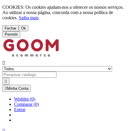
COOKIES: Os cookies ajudam-nos a oferecer os nossos serviços.
Ao utilizar a nossa página, concorda com a nossa política de
cookies.
Saiba mais
Fechar
Ok
Permitir



Minha Conta
Wishlist
(
0
)
Comparar
(0)
Entrar
