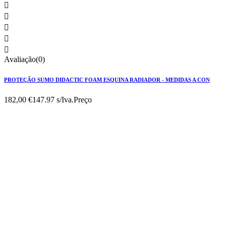





Avaliação(0)
PROTEÇÃO SUMO DIDACTIC FOAM ESQUINA RADIADOR - MEDIDAS A CON
182,00 €
147.97 s/Iva.
Preço