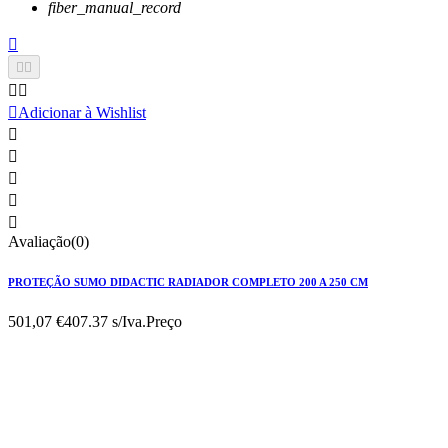
fiber_manual_record






Adicionar à Wishlist





Avaliação(0)
PROTEÇÃO SUMO DIDACTIC RADIADOR COMPLETO 200 A 250 CM
501,07 €
407.37 s/Iva.
Preço