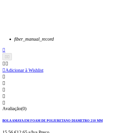
fiber_manual_record






Adicionar à Wishlist





Avaliação(0)
BOLA AMAYA EM FOAM DE POLIURETANO DIAMETRO 210 MM
15,56 €
12.65 s/Iva.
Preço