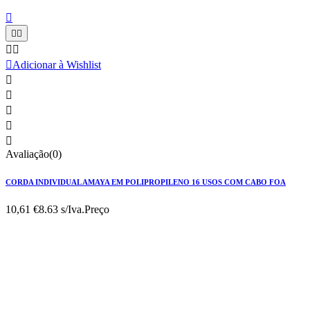






Adicionar à Wishlist





Avaliação(0)
CORDA INDIVIDUAL AMAYA EM POLIPROPILENO 16 USOS COM CABO FOA
10,61 €
8.63 s/Iva.
Preço