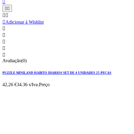






Adicionar à Wishlist





Avaliação(0)
PUZZLE MINILAND HABITO DIARIOS SET DE 4 UNIDADES 25 PEÇAS
42,26 €
34.36 s/Iva.
Preço