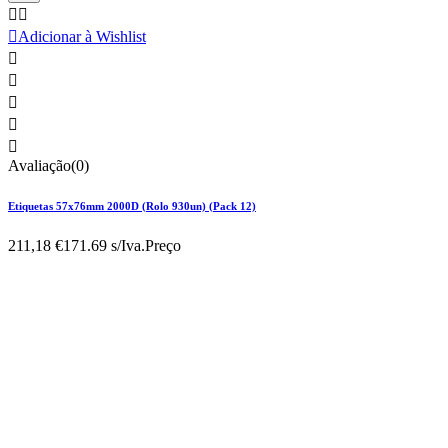



Adicionar à Wishlist





Avaliação(0)
Etiquetas 57x76mm 2000D (Rolo 930un) (Pack 12)
211,18 €
171.69 s/Iva.
Preço