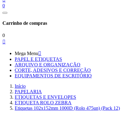
0
Carrinho de compras
0

Mega Menu

PAPEL E ETIQUETAS
ARQUIVO E ORGANIZAÇÃO
CORTE, ADESIVOS E CORREÇÃO
EQUIPAMENTOS DE ESCRITÓRIO
Início
PAPELARIA
ETIQUETAS E ENVELOPES
ETIQUETA ROLO ZEBRA
Etiquetas 102x152mm 1000D (Rolo 475un) (Pack 12)