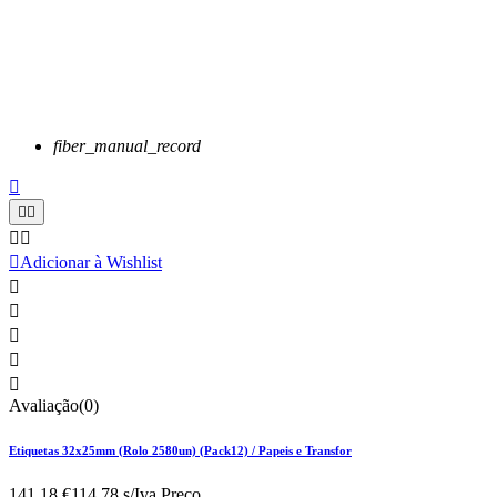
fiber_manual_record






Adicionar à Wishlist





Avaliação(0)
Etiquetas 32x25mm (Rolo 2580un) (Pack12) / Papeis e Transfor
141,18 €
114.78 s/Iva.
Preço