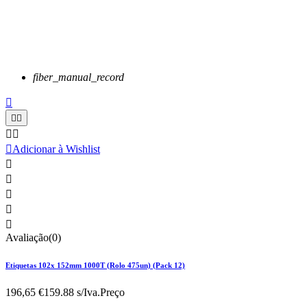
fiber_manual_record






Adicionar à Wishlist





Avaliação(0)
Etiquetas 102x 152mm 1000T (Rolo 475un) (Pack 12)
196,65 €
159.88 s/Iva.
Preço