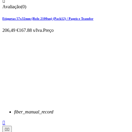

Avaliação(0)
Etiquetas 57x32mm (Rolo 2100un) (Pack12) / Papeis e Transfor
206,49 €
167.88 s/Iva.
Preço
fiber_manual_record


