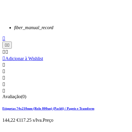
fiber_manual_record






Adicionar à Wishlist





Avaliação(0)
Etiquetas 74x210mm (Rolo 800un) (Pack6) / Papeis e Transform
144,22 €
117.25 s/Iva.
Preço