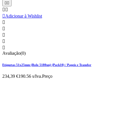





Adicionar à Wishlist





Avaliação(0)
Etiquetas 51x25mm (Rolo 5180un) (Pack10) / Papeis e Transfor
234,39 €
190.56 s/Iva.
Preço