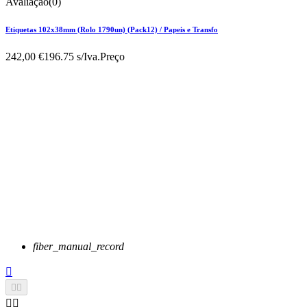
Avaliação(0)
Etiquetas 102x38mm (Rolo 1790un) (Pack12) / Papeis e Transfo
242,00 €
196.75 s/Iva.
Preço
fiber_manual_record




