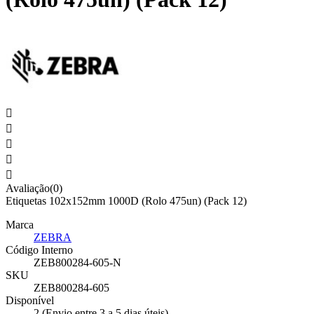





Avaliação(0)
Etiquetas 102x152mm 1000D (Rolo 475un) (Pack 12)
Marca
ZEBRA
Código Interno
ZEB800284-605-N
SKU
ZEB800284-605
Disponível
2 (Envio entre 3 a 5 dias úteis)