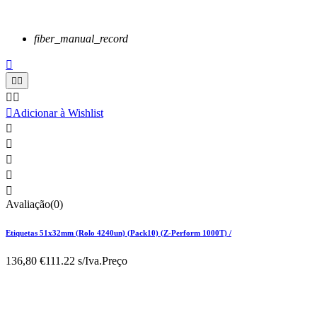
fiber_manual_record






Adicionar à Wishlist





Avaliação(0)
Etiquetas 51x32mm (Rolo 4240un) (Pack10) (Z-Perform 1000T) /
136,80 €
111.22 s/Iva.
Preço