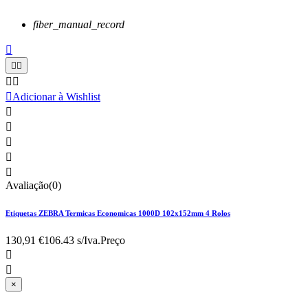
fiber_manual_record






Adicionar à Wishlist





Avaliação(0)
Etiquetas ZEBRA Termicas Economicas 1000D 102x152mm 4 Rolos
130,91 €
106.43 s/Iva.
Preço


×