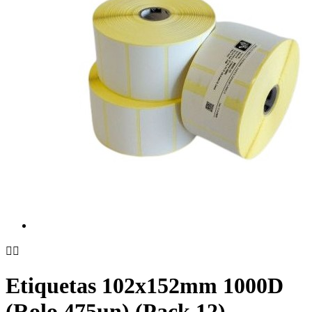


Etiquetas 102x152mm 1000D
(Rolo 475un) (Pack 12)