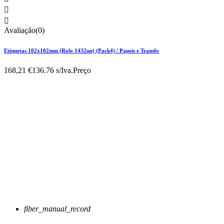


Avaliação(0)
Etiquetas 102x102mm (Rolo 1432un) (Pack4) / Papeis e Transfo
168,21 €
136.76 s/Iva.
Preço
fiber_manual_record