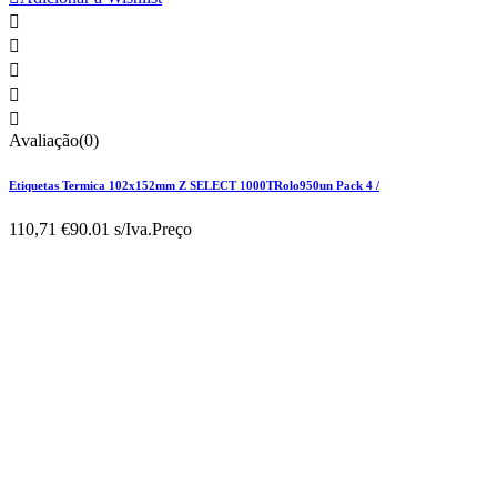





Avaliação(0)
Etiquetas Termica 102x152mm Z SELECT 1000TRolo950un Pack 4 /
110,71 €
90.01 s/Iva.
Preço