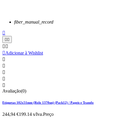
fiber_manual_record






Adicionar à Wishlist





Avaliação(0)
Etiquetas 102x51mm (Rolo 1370un) (Pack12) / Papeis e Transfo
244,94 €
199.14 s/Iva.
Preço