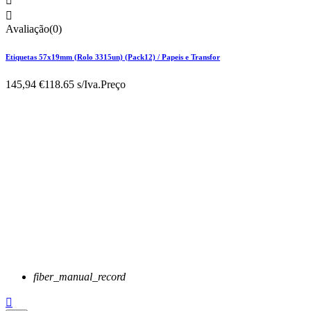


Avaliação(0)
Etiquetas 57x19mm (Rolo 3315un) (Pack12) / Papeis e Transfor
145,94 €
118.65 s/Iva.
Preço
fiber_manual_record
