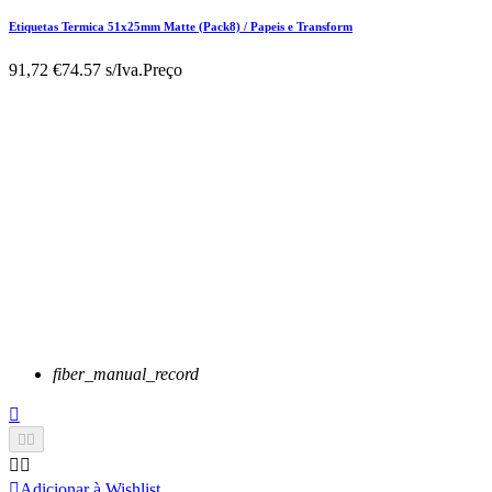
Etiquetas Termica 51x25mm Matte (Pack8) / Papeis e Transform
91,72 €
74.57 s/Iva.
Preço
fiber_manual_record






Adicionar à Wishlist