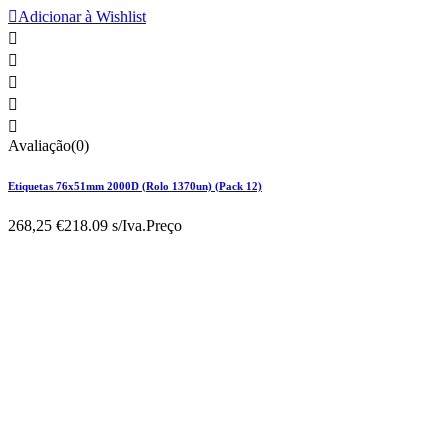

Adicionar à Wishlist





Avaliação(0)
Etiquetas 76x51mm 2000D (Rolo 1370un) (Pack 12)
268,25 €
218.09 s/Iva.
Preço