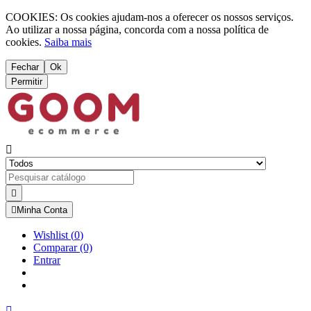
COOKIES: Os cookies ajudam-nos a oferecer os nossos serviços.
Ao utilizar a nossa página, concorda com a nossa política de
cookies.
Saiba mais
Fechar
Ok
Permitir



Minha Conta
Wishlist
(
0
)
Comparar
(0)
Entrar
