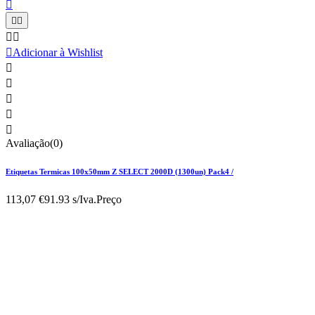






Adicionar à Wishlist





Avaliação(0)
Etiquetas Termicas 100x50mm Z SELECT 2000D (1300un) Pack4 /
113,07 €
91.93 s/Iva.
Preço