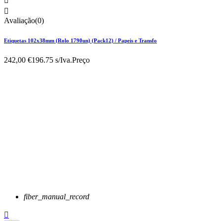


Avaliação(0)
Etiquetas 102x38mm (Rolo 1790un) (Pack12) / Papeis e Transfo
242,00 €
196.75 s/Iva.
Preço
fiber_manual_record
