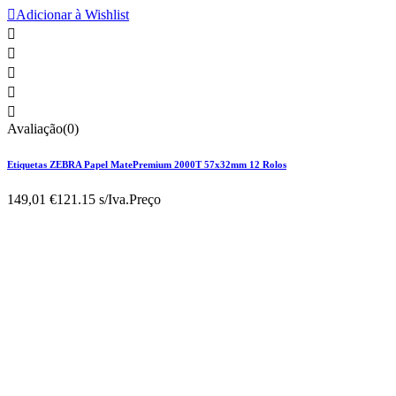

Adicionar à Wishlist





Avaliação(0)
Etiquetas ZEBRA Papel MatePremium 2000T 57x32mm 12 Rolos
149,01 €
121.15 s/Iva.
Preço