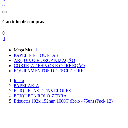
0
Carrinho de compras
0

Mega Menu

PAPEL E ETIQUETAS
ARQUIVO E ORGANIZAÇÃO
CORTE, ADESIVOS E CORREÇÃO
EQUIPAMENTOS DE ESCRITÓRIO
Início
PAPELARIA
ETIQUETAS E ENVELOPES
ETIQUETA ROLO ZEBRA
Etiquetas 102x 152mm 1000T (Rolo 475un) (Pack 12)