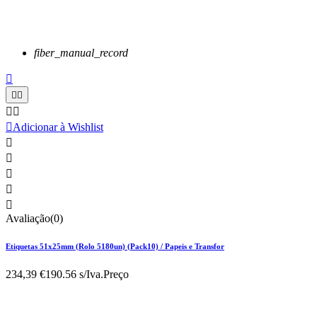
fiber_manual_record






Adicionar à Wishlist





Avaliação(0)
Etiquetas 51x25mm (Rolo 5180un) (Pack10) / Papeis e Transfor
234,39 €
190.56 s/Iva.
Preço