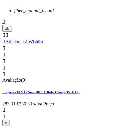
fiber_manual_record






Adicionar à Wishlist





Avaliação(0)
Etiquetas 102x152mm 1000D (Rolo 475un) (Pack 12)
283,31 €
230.33 s/Iva.
Preço


×