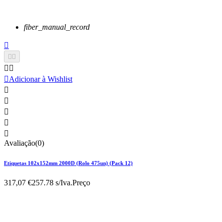
fiber_manual_record






Adicionar à Wishlist





Avaliação(0)
Etiquetas 102x152mm 2000D (Rolo 475un) (Pack 12)
317,07 €
257.78 s/Iva.
Preço