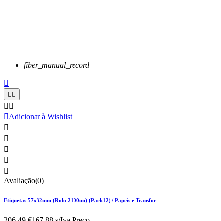
fiber_manual_record






Adicionar à Wishlist





Avaliação(0)
Etiquetas 57x32mm (Rolo 2100un) (Pack12) / Papeis e Transfor
206,49 €
167.88 s/Iva.
Preço