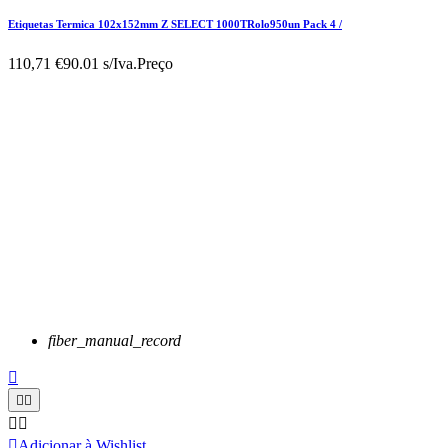
Etiquetas Termica 102x152mm Z SELECT 1000TRolo950un Pack 4 /
110,71 €
90.01 s/Iva.
Preço
fiber_manual_record






Adicionar à Wishlist