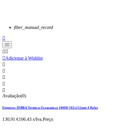
fiber_manual_record






Adicionar à Wishlist





Avaliação(0)
Etiquetas ZEBRA Termicas Economicas 1000D 102x152mm 4 Rolos
130,91 €
106.43 s/Iva.
Preço