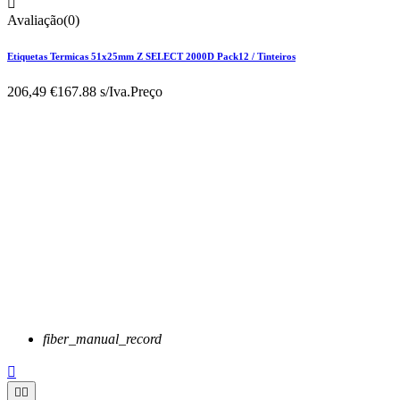

Avaliação(0)
Etiquetas Termicas 51x25mm Z SELECT 2000D Pack12 / Tinteiros
206,49 €
167.88 s/Iva.
Preço
fiber_manual_record


