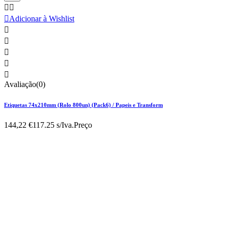



Adicionar à Wishlist





Avaliação(0)
Etiquetas 74x210mm (Rolo 800un) (Pack6) / Papeis e Transform
144,22 €
117.25 s/Iva.
Preço