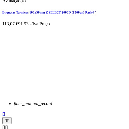
Avaliação(0)
Etiquetas Termicas 100x50mm Z SELECT 2000D (1300un) Pack4 /
113,07 €
91.93 s/Iva.
Preço
fiber_manual_record




