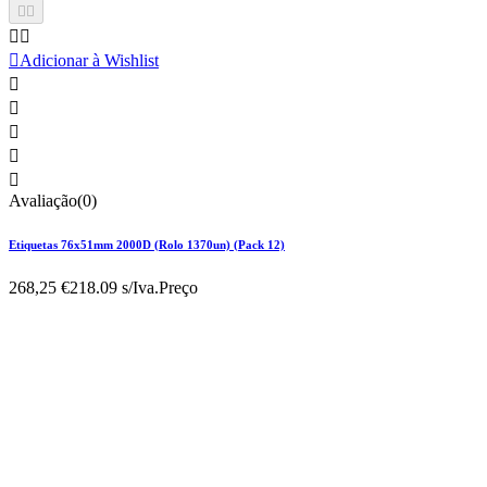





Adicionar à Wishlist





Avaliação(0)
Etiquetas 76x51mm 2000D (Rolo 1370un) (Pack 12)
268,25 €
218.09 s/Iva.
Preço