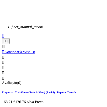
fiber_manual_record






Adicionar à Wishlist





Avaliação(0)
Etiquetas 102x102mm (Rolo 1432un) (Pack4) / Papeis e Transfo
168,21 €
136.76 s/Iva.
Preço