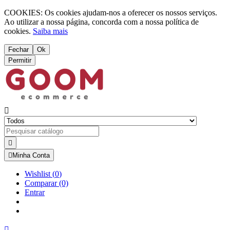
COOKIES: Os cookies ajudam-nos a oferecer os nossos serviços.
Ao utilizar a nossa página, concorda com a nossa política de
cookies.
Saiba mais
Fechar
Ok
Permitir



Minha Conta
Wishlist
(
0
)
Comparar
(0)
Entrar
