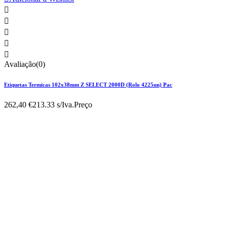





Avaliação(0)
Etiquetas Termicas 102x38mm Z SELECT 2000D (Rolo 4225un) Pac
262,40 €
213.33 s/Iva.
Preço