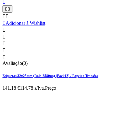






Adicionar à Wishlist





Avaliação(0)
Etiquetas 32x25mm (Rolo 2580un) (Pack12) / Papeis e Transfor
141,18 €
114.78 s/Iva.
Preço