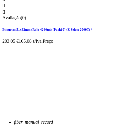


Avaliação(0)
Etiquetas 51x32mm (Rolo 4240un) (Pack10) (Z-Select 2000T) /
203,05 €
165.08 s/Iva.
Preço
fiber_manual_record