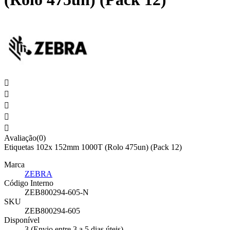





Avaliação(0)
Etiquetas 102x 152mm 1000T (Rolo 475un) (Pack 12)
Marca
ZEBRA
Código Interno
ZEB800294-605-N
SKU
ZEB800294-605
Disponível
3 (Envio entre 3 a 5 dias úteis)