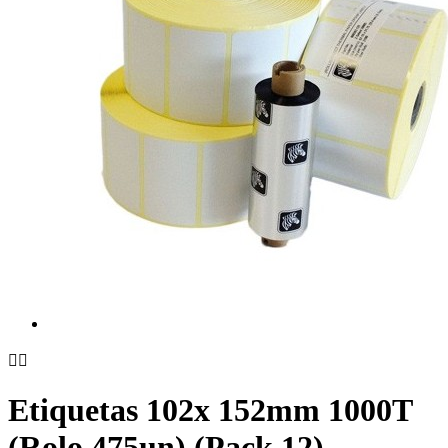


Etiquetas 102x 152mm 1000T
(Rolo 475un) (Pack 12)