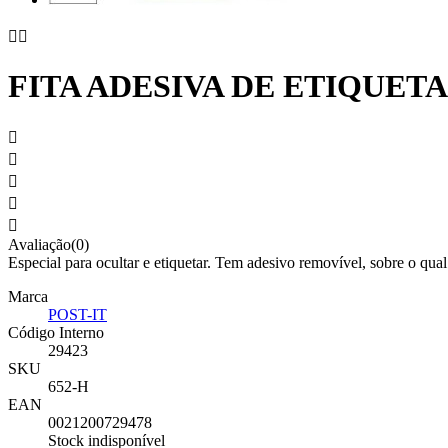


FITA ADESIVA DE ETIQUET





Avaliação(0)
Especial para ocultar e etiquetar. Tem adesivo removível, sobre o qua
Marca
POST-IT
Código Interno
29423
SKU
652-H
EAN
0021200729478
Stock indisponível