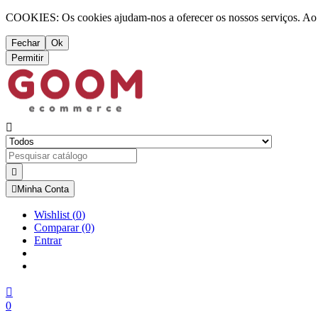
COOKIES: Os cookies ajudam-nos a oferecer os nossos serviços. Ao ut
Fechar
Ok
Permitir



Minha Conta
Wishlist
(
0
)
Comparar
(0)
Entrar

0