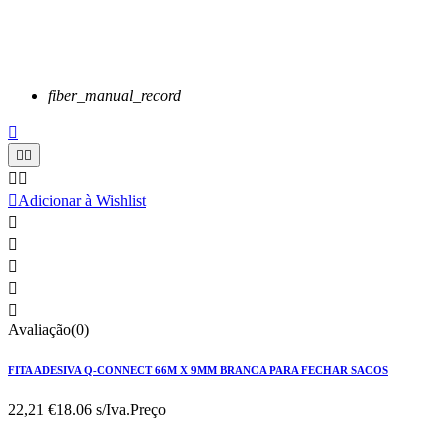
fiber_manual_record






Adicionar à Wishlist





Avaliação(0)
FITA ADESIVA Q-CONNECT 66M X 9MM BRANCA PARA FECHAR SACOS
22,21 €
18.06 s/Iva.
Preço