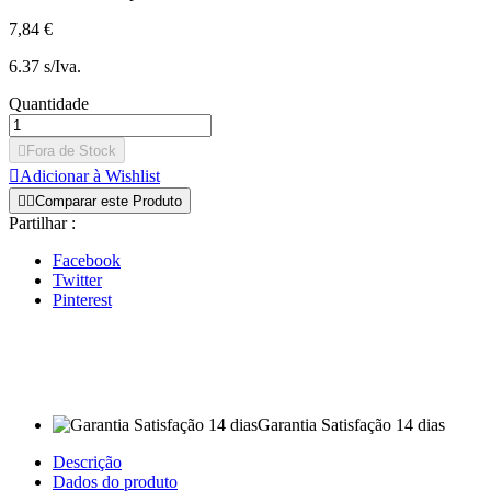
7,84 €
6.37 s/Iva.
Quantidade

Fora de Stock

Adicionar à Wishlist


Comparar este Produto
Partilhar :
Facebook
Twitter
Pinterest
Garantia Satisfação 14 dias
Descrição
Dados do produto