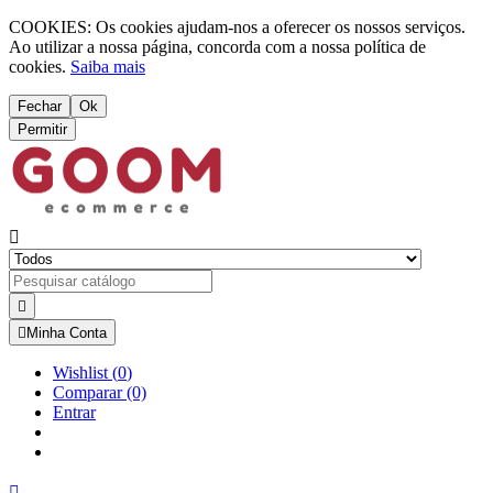
COOKIES: Os cookies ajudam-nos a oferecer os nossos serviços.
Ao utilizar a nossa página, concorda com a nossa política de
cookies.
Saiba mais
Fechar
Ok
Permitir



Minha Conta
Wishlist
(
0
)
Comparar
(0)
Entrar
