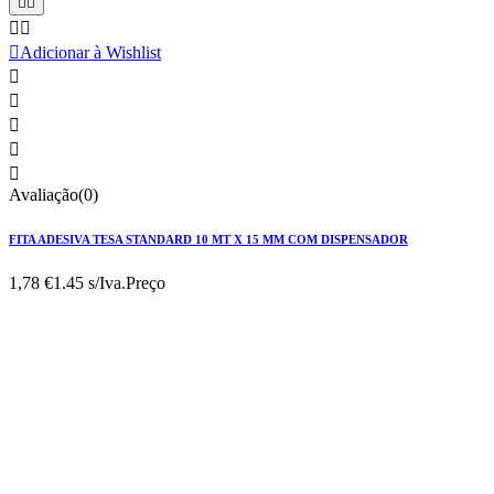





Adicionar à Wishlist





Avaliação(0)
FITA ADESIVA TESA STANDARD 10 MT X 15 MM COM DISPENSADOR
1,78 €
1.45 s/Iva.
Preço