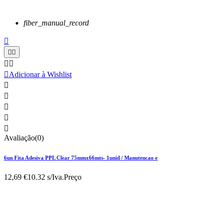
fiber_manual_record






Adicionar à Wishlist





Avaliação(0)
6un Fita Adesiva PPL Clear 75mmx66mts- 1unid / Manutencao e
12,69 €
10.32 s/Iva.
Preço