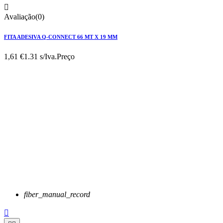

Avaliação(0)
FITA ADESIVA Q-CONNECT 66 MT X 19 MM
1,61 €
1.31 s/Iva.
Preço
fiber_manual_record
