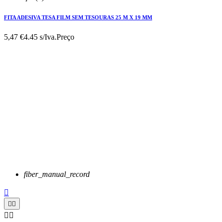
FITA ADESIVA TESA FILM SEM TESOURAS 25 M X 19 MM
5,47 €
4.45 s/Iva.
Preço
fiber_manual_record




