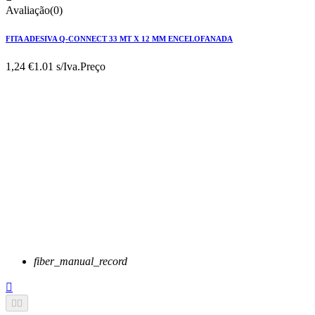
Avaliação(0)
FITA ADESIVA Q-CONNECT 33 MT X 12 MM ENCELOFANADA
1,24 €
1.01 s/Iva.
Preço
fiber_manual_record


