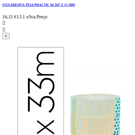
FITA ADESIVA TESA PRACTIC 66 MT X 15 MM
16,11 €
13.1 s/Iva.
Preço


×