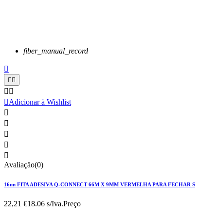
fiber_manual_record






Adicionar à Wishlist





Avaliação(0)
16un FITA ADESIVA Q-CONNECT 66M X 9MM VERMELHA PARA FECHAR S
22,21 €
18.06 s/Iva.
Preço