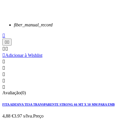
fiber_manual_record






Adicionar à Wishlist





Avaliação(0)
FITA ADESIVA TESA TRANSPARENTE STRONG 66 MT X 50 MM PARA EMB
4,88 €
3.97 s/Iva.
Preço