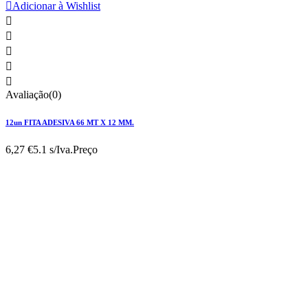

Adicionar à Wishlist





Avaliação(0)
12un FITA ADESIVA 66 MT X 12 MM.
6,27 €
5.1 s/Iva.
Preço