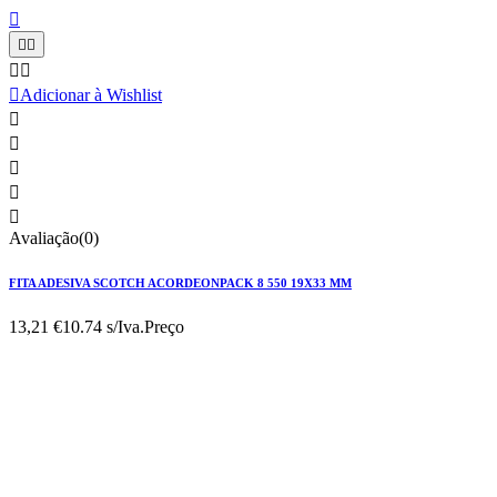






Adicionar à Wishlist





Avaliação(0)
FITA ADESIVA SCOTCH ACORDEONPACK 8 550 19X33 MM
13,21 €
10.74 s/Iva.
Preço