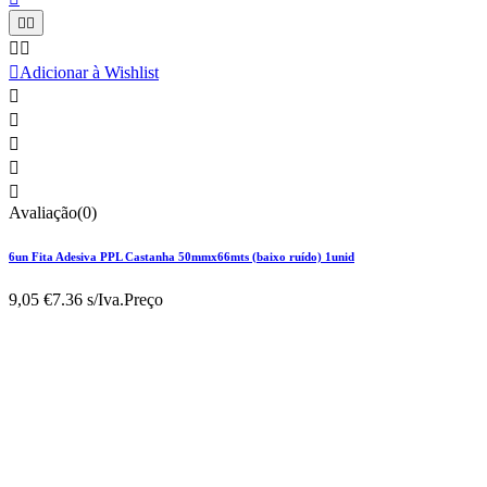





Adicionar à Wishlist





Avaliação(0)
6un Fita Adesiva PPL Castanha 50mmx66mts (baixo ruído) 1unid
9,05 €
7.36 s/Iva.
Preço