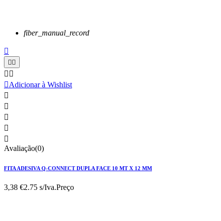
fiber_manual_record






Adicionar à Wishlist





Avaliação(0)
FITA ADESIVA Q-CONNECT DUPLA FACE 10 MT X 12 MM
3,38 €
2.75 s/Iva.
Preço