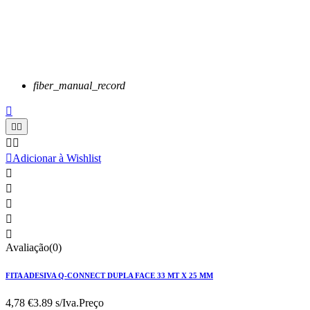
fiber_manual_record






Adicionar à Wishlist





Avaliação(0)
FITA ADESIVA Q-CONNECT DUPLA FACE 33 MT X 25 MM
4,78 €
3.89 s/Iva.
Preço