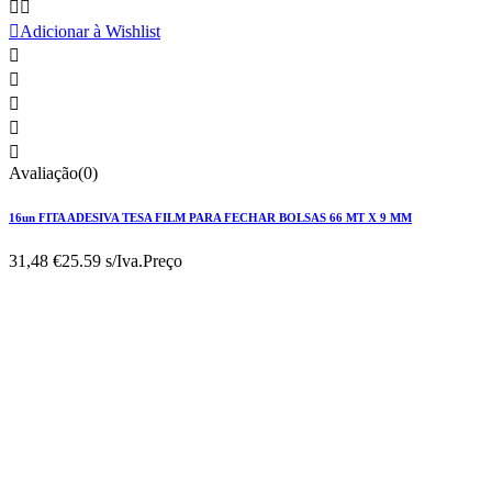



Adicionar à Wishlist





Avaliação(0)
16un FITA ADESIVA TESA FILM PARA FECHAR BOLSAS 66 MT X 9 MM
31,48 €
25.59 s/Iva.
Preço