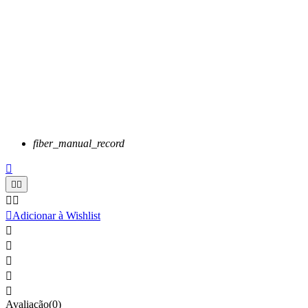
fiber_manual_record






Adicionar à Wishlist





Avaliação(0)