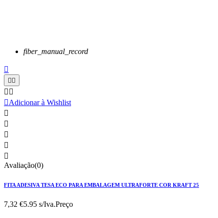
fiber_manual_record






Adicionar à Wishlist





Avaliação(0)
FITA ADESIVA TESA ECO PARA EMBALAGEM ULTRAFORTE COR KRAFT 25
7,32 €
5.95 s/Iva.
Preço