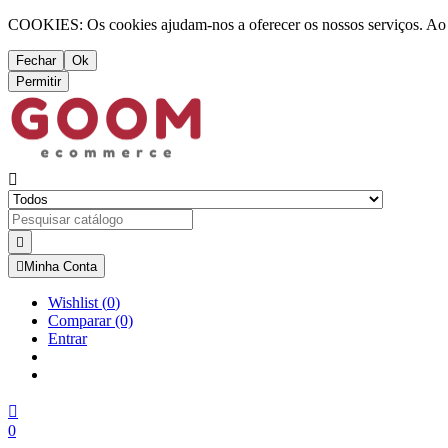
COOKIES: Os cookies ajudam-nos a oferecer os nossos serviços. Ao ut
Fechar
Ok
Permitir



Minha Conta
Wishlist
(
0
)
Comparar
(0)
Entrar

0