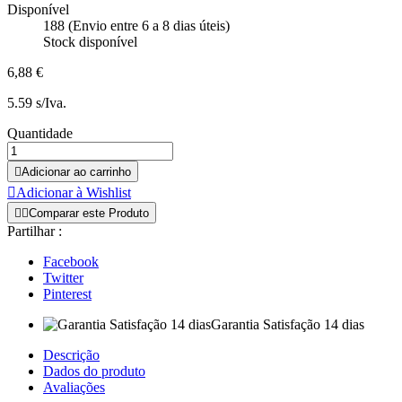
Disponível
188 (Envio entre 6 a 8 dias úteis)
Stock disponível
6,88 €
5.59 s/Iva.
Quantidade

Adicionar ao carrinho

Adicionar à Wishlist


Comparar este Produto
Partilhar :
Facebook
Twitter
Pinterest
Garantia Satisfação 14 dias
Descrição
Dados do produto
Avaliações