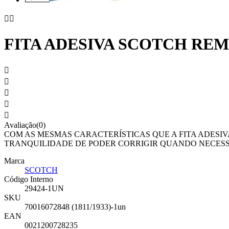


FITA ADESIVA SCOTCH RE





Avaliação(0)
COM AS MESMAS CARACTERÍSTICAS QUE A FITA ADESI
TRANQUILIDADE DE PODER CORRIGIR QUANDO NECESSÁ
Marca
SCOTCH
Código Interno
29424-1UN
SKU
70016072848 (1811/1933)-1un
EAN
0021200728235