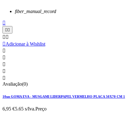
fiber_manual_record






Adicionar à Wishlist





Avaliação(0)
10un GOMA EVA - MUSGAMI LIDERPAPEL VERMELHO PLACA 50X70 CM 1
6,95 €
5.65 s/Iva.
Preço