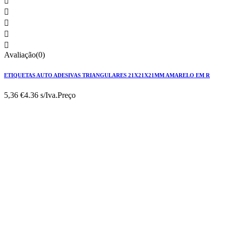





Avaliação(0)
ETIQUETAS AUTO ADESIVAS TRIANGULARES 21X21X21MM AMARELO EM R
5,36 €
4.36 s/Iva.
Preço