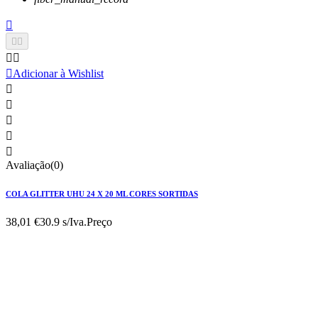






Adicionar à Wishlist





Avaliação(0)
COLA GLITTER UHU 24 X 20 ML CORES SORTIDAS
38,01 €
30.9 s/Iva.
Preço