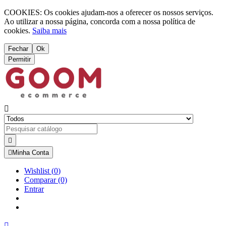
COOKIES: Os cookies ajudam-nos a oferecer os nossos serviços.
Ao utilizar a nossa página, concorda com a nossa política de
cookies.
Saiba mais
Fechar
Ok
Permitir



Minha Conta
Wishlist
(
0
)
Comparar
(0)
Entrar
