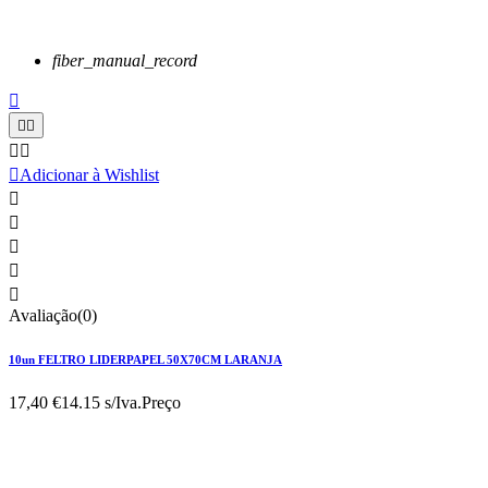
fiber_manual_record






Adicionar à Wishlist





Avaliação(0)
10un FELTRO LIDERPAPEL 50X70CM LARANJA
17,40 €
14.15 s/Iva.
Preço