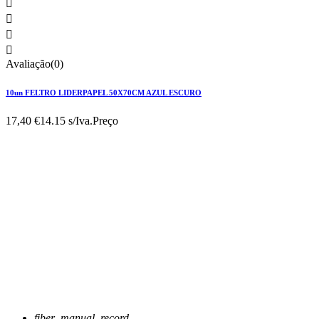




Avaliação(0)
10un FELTRO LIDERPAPEL 50X70CM AZUL ESCURO
17,40 €
14.15 s/Iva.
Preço
fiber_manual_record