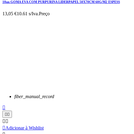
10un GOMA EVA COM PURPURINA LIDERPAPEL 50X70CM 60G/M2 ESPESS
13,05 €
10.61 s/Iva.
Preço
fiber_manual_record






Adicionar à Wishlist