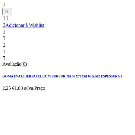






Adicionar à Wishlist





Avaliação(0)
GOMA EVA LIDERPAPEL COM PURPURINA 50X70CM 60G/M2 ESPESSURA 2
2,25 €
1.83 s/Iva.
Preço