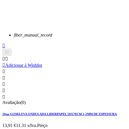
fiber_manual_record






Adicionar à Wishlist





Avaliação(0)
10un GOMA EVA ONDULADA LIDERPAPEL 50X70CM 2,2MM DE ESPESSURA
13,91 €
11.31 s/Iva.
Preço