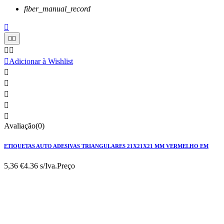
fiber_manual_record






Adicionar à Wishlist





Avaliação(0)
ETIQUETAS AUTO ADESIVAS TRIANGULARES 21X21X21 MM VERMELHO EM
5,36 €
4.36 s/Iva.
Preço