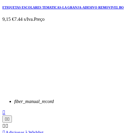
ETIQUETAS ESCOLARES TEMATICAS-LA GRANJA-ADESIVO REMOVIVEL BO
9,15 €
7.44 s/Iva.
Preço
fiber_manual_record






Adicionar à Wishlist