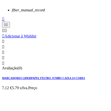
fiber_manual_record






Adicionar à Wishlist





Avaliação(0)
MARCADORES LIDERPAPEL FELTRO JUMBO CAIXA 24 CORES
7,12 €
5.79 s/Iva.
Preço