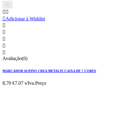





Adicionar à Wishlist





Avaliação(0)
MARCADOR ALPINO CREA METALIX CAIXA DE 7 CORES
8,70 €
7.07 s/Iva.
Preço