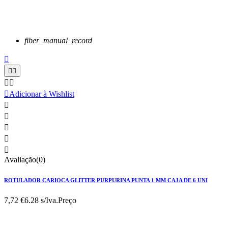
fiber_manual_record






Adicionar à Wishlist





Avaliação(0)
ROTULADOR CARIOCA GLITTER PURPURINA PUNTA 1 MM CAJA DE 6 UNI
7,72 €
6.28 s/Iva.
Preço