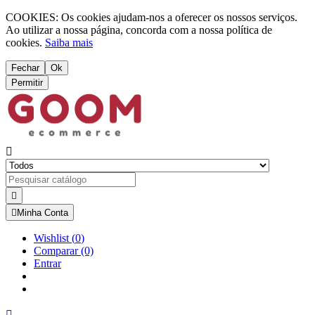
COOKIES: Os cookies ajudam-nos a oferecer os nossos serviços.
Ao utilizar a nossa página, concorda com a nossa política de
cookies.
Saiba mais
Fechar
Ok
Permitir



Minha Conta
Wishlist
(
0
)
Comparar
(0)
Entrar
