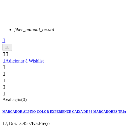
fiber_manual_record






Adicionar à Wishlist





Avaliação(0)
MARCADOR ALPINO COLOR EXPERIENCE CAIXA DE 36 MARCADORES TRIA
17,16 €
13.95 s/Iva.
Preço