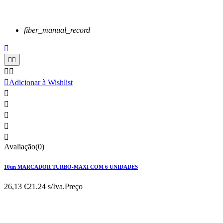
fiber_manual_record






Adicionar à Wishlist





Avaliação(0)
10un MARCADOR TURBO-MAXI COM 6 UNIDADES
26,13 €
21.24 s/Iva.
Preço