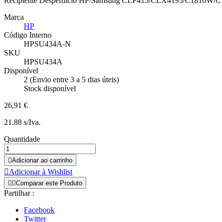
Recipiente Desperdicio HP/Samsung CLP415/CLX4195/C1810W/
Marca
HP
Código Interno
HPSU434A-N
SKU
HPSU434A
Disponível
2 (Envio entre 3 a 5 dias úteis)
Stock disponível
26,91 €
21.88 s/Iva.
Quantidade

Adicionar ao carrinho

Adicionar à Wishlist


Comparar este Produto
Partilhar :
Facebook
Twitter