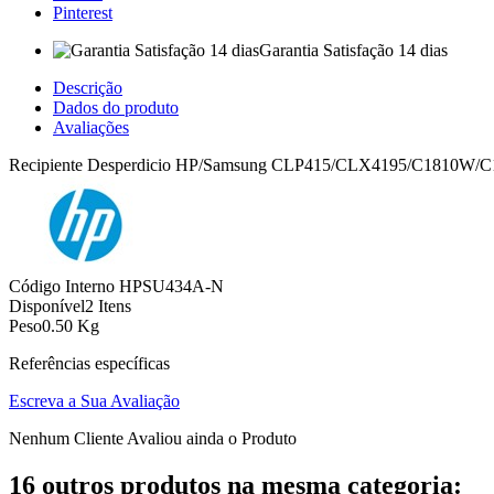
Pinterest
Garantia Satisfação 14 dias
Descrição
Dados do produto
Avaliações
Recipiente Desperdicio HP/Samsung CLP415/CLX4195/C1810W/
Código Interno
HPSU434A-N
Disponível
2 Itens
Peso
0.50 Kg
Referências específicas
Escreva a Sua Avaliação
Nenhum Cliente Avaliou ainda o Produto
16 outros produtos na mesma categoria: