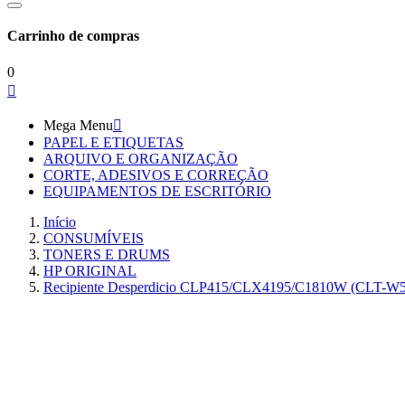
Carrinho de compras
0

Mega Menu

PAPEL E ETIQUETAS
ARQUIVO E ORGANIZAÇÃO
CORTE, ADESIVOS E CORREÇÃO
EQUIPAMENTOS DE ESCRITÓRIO
Início
CONSUMÍVEIS
TONERS E DRUMS
HP ORIGINAL
Recipiente Desperdicio CLP415/CLX4195/C1810W (CLT-W5