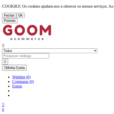
COOKIES: Os cookies ajudam-nos a oferecer os nossos serviços. Ao ut
Fechar
Ok
Permitir



Minha Conta
Wishlist
(
0
)
Comparar
(0)
Entrar

0