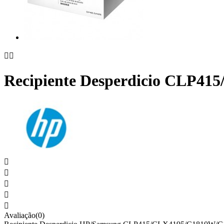


Recipiente Desperdicio CLP4





Avaliação(0)