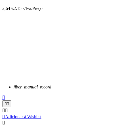
2,64 €
2.15 s/Iva.
Preço
fiber_manual_record






Adicionar à Wishlist
