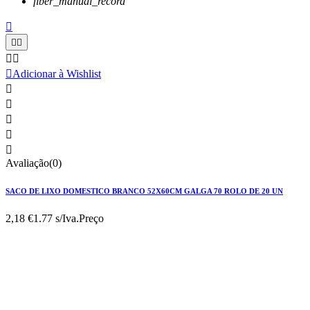
fiber_manual_record






Adicionar à Wishlist





Avaliação(0)
SACO DE LIXO DOMESTICO BRANCO 52X60CM GALGA 70 ROLO DE 20 UN
2,18 €
1.77 s/Iva.
Preço