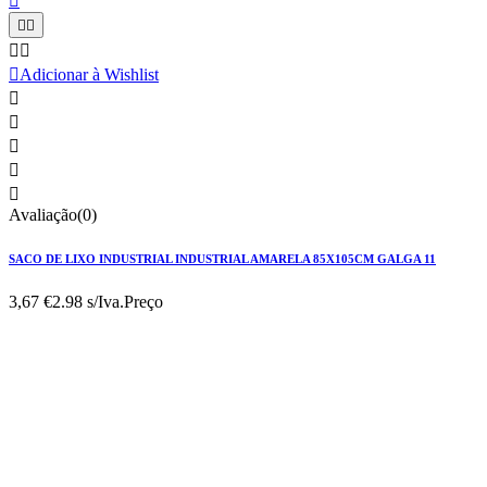






Adicionar à Wishlist





Avaliação(0)
SACO DE LIXO INDUSTRIAL INDUSTRIAL AMARELA 85X105CM GALGA 11
3,67 €
2.98 s/Iva.
Preço