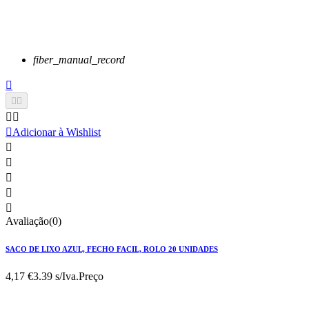
fiber_manual_record






Adicionar à Wishlist





Avaliação(0)
SACO DE LIXO AZUL, FECHO FACIL, ROLO 20 UNIDADES
4,17 €
3.39 s/Iva.
Preço