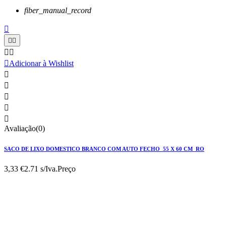
fiber_manual_record






Adicionar à Wishlist





Avaliação(0)
SACO DE LIXO DOMESTICO BRANCO COM AUTO FECHO 55 X 60 CM RO
3,33 €
2.71 s/Iva.
Preço