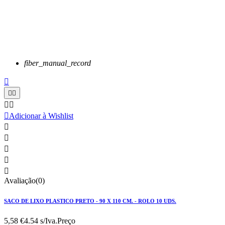
fiber_manual_record






Adicionar à Wishlist





Avaliação(0)
SACO DE LIXO PLASTICO PRETO - 90 X 110 CM. - ROLO 10 UDS.
5,58 €
4.54 s/Iva.
Preço