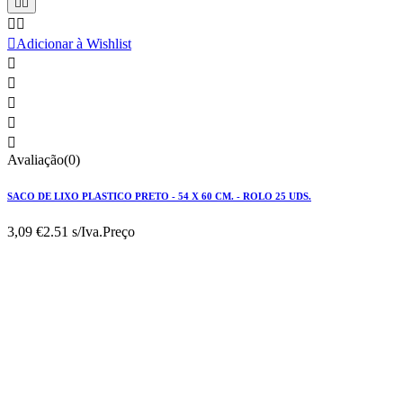





Adicionar à Wishlist





Avaliação(0)
SACO DE LIXO PLASTICO PRETO - 54 X 60 CM. - ROLO 25 UDS.
3,09 €
2.51 s/Iva.
Preço