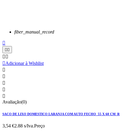
fiber_manual_record






Adicionar à Wishlist





Avaliação(0)
SACO DE LIXO DOMESTICO LARANJA COM AUTO FECHO 55 X 60 CM R
3,54 €
2.88 s/Iva.
Preço