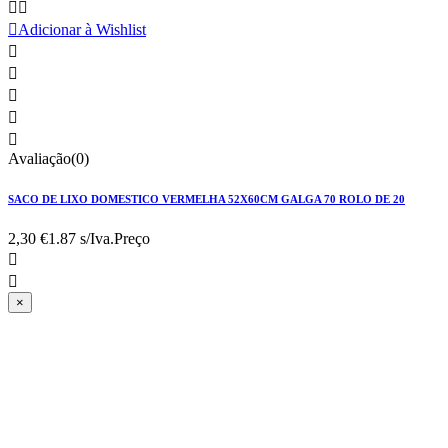



Adicionar à Wishlist





Avaliação(0)
SACO DE LIXO DOMESTICO VERMELHA 52X60CM GALGA 70 ROLO DE 20
2,30 €
1.87 s/Iva.
Preço


×