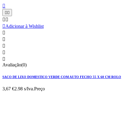






Adicionar à Wishlist





Avaliação(0)
SACO DE LIXO DOMESTICO VERDE COM AUTO FECHO 55 X 60 CM ROLO
3,67 €
2.98 s/Iva.
Preço