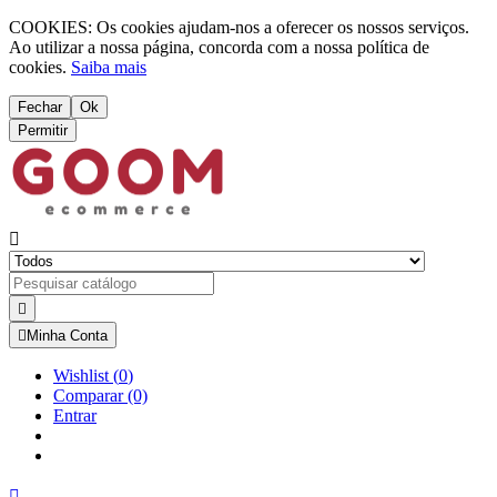
COOKIES: Os cookies ajudam-nos a oferecer os nossos serviços.
Ao utilizar a nossa página, concorda com a nossa política de
cookies.
Saiba mais
Fechar
Ok
Permitir



Minha Conta
Wishlist
(
0
)
Comparar
(0)
Entrar
