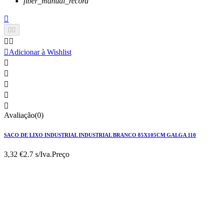
fiber_manual_record






Adicionar à Wishlist





Avaliação(0)
SACO DE LIXO INDUSTRIAL INDUSTRIAL BRANCO 85X105CM GALGA 110
3,32 €
2.7 s/Iva.
Preço