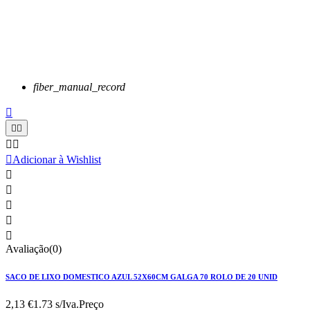
fiber_manual_record






Adicionar à Wishlist





Avaliação(0)
SACO DE LIXO DOMESTICO AZUL 52X60CM GALGA 70 ROLO DE 20 UNID
2,13 €
1.73 s/Iva.
Preço