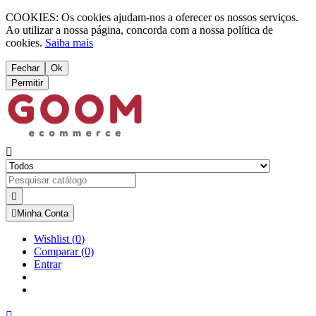
COOKIES: Os cookies ajudam-nos a oferecer os nossos serviços.
Ao utilizar a nossa página, concorda com a nossa política de
cookies.
Saiba mais
Fechar
Ok
Permitir



Minha Conta
Wishlist
(
0
)
Comparar
(0)
Entrar
