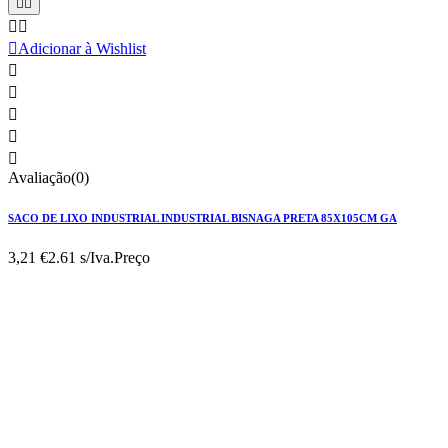





Adicionar à Wishlist





Avaliação(0)
SACO DE LIXO INDUSTRIAL INDUSTRIAL BISNAGA PRETA 85X105CM GA
3,21 €
2.61 s/Iva.
Preço