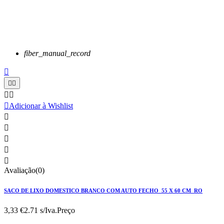
fiber_manual_record






Adicionar à Wishlist





Avaliação(0)
SACO DE LIXO DOMESTICO BRANCO COM AUTO FECHO 55 X 60 CM RO
3,33 €
2.71 s/Iva.
Preço