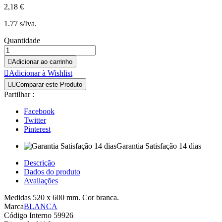
2,18 €
1.77 s/Iva.
Quantidade

Adicionar ao carrinho

Adicionar à Wishlist


Comparar este Produto
Partilhar :
Facebook
Twitter
Pinterest
Garantia Satisfação 14 dias
Descrição
Dados do produto
Avaliações
Medidas 520 x 600 mm. Cor branca.
Marca
BLANCA
Código Interno
59926