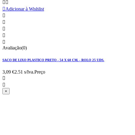



Adicionar à Wishlist





Avaliação(0)
SACO DE LIXO PLASTICO PRETO - 54 X 60 CM. - ROLO 25 UDS.
3,09 €
2.51 s/Iva.
Preço


×