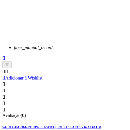
fiber_manual_record






Adicionar à Wishlist





Avaliação(0)
SACO GUARDA-ROUPA PLASTICO, ROLO 5 SACOS - 62X140 CM