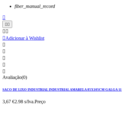
fiber_manual_record






Adicionar à Wishlist





Avaliação(0)
SACO DE LIXO INDUSTRIAL INDUSTRIAL AMARELA 85X105CM GALGA 11
3,67 €
2.98 s/Iva.
Preço