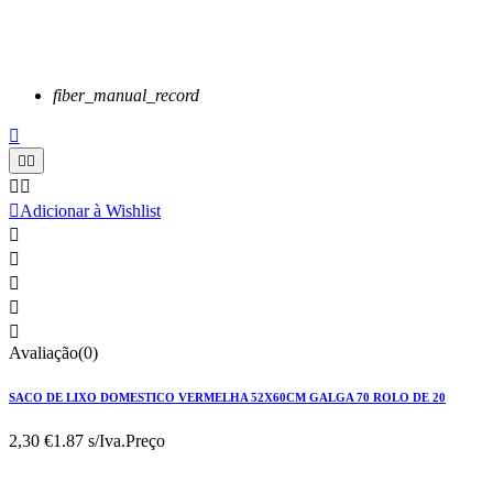
fiber_manual_record






Adicionar à Wishlist





Avaliação(0)
SACO DE LIXO DOMESTICO VERMELHA 52X60CM GALGA 70 ROLO DE 20
2,30 €
1.87 s/Iva.
Preço