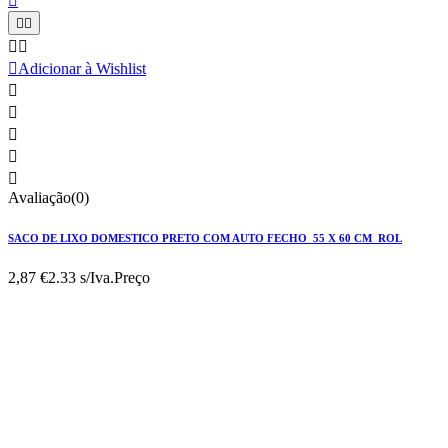






Adicionar à Wishlist





Avaliação(0)
SACO DE LIXO DOMESTICO PRETO COM AUTO FECHO 55 X 60 CM ROL
2,87 €
2.33 s/Iva.
Preço