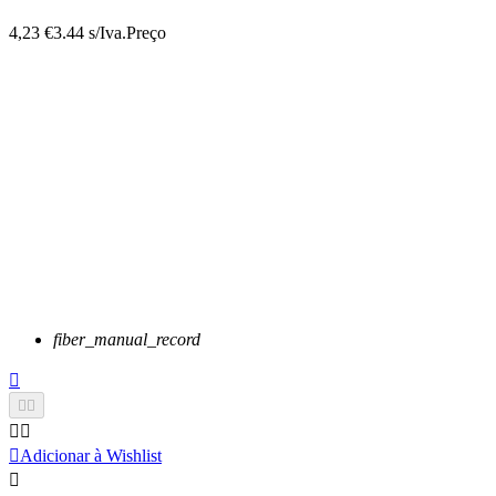
4,23 €
3.44 s/Iva.
Preço
fiber_manual_record






Adicionar à Wishlist
