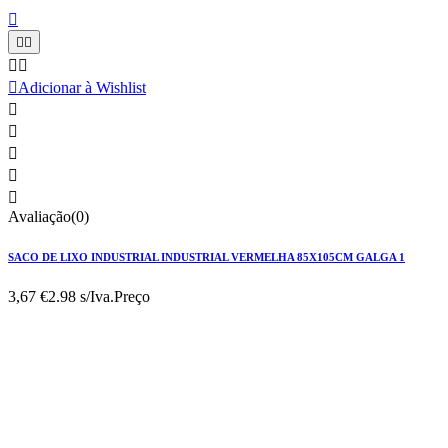






Adicionar à Wishlist





Avaliação(0)
SACO DE LIXO INDUSTRIAL INDUSTRIAL VERMELHA 85X105CM GALGA 1
3,67 €
2.98 s/Iva.
Preço