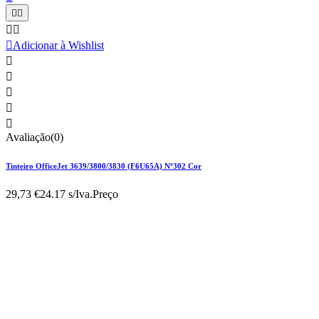





Adicionar à Wishlist





Avaliação(0)
Tinteiro OfficeJet 3639/3800/3830 (F6U65A) Nº302 Cor
29,73 €
24.17 s/Iva.
Preço