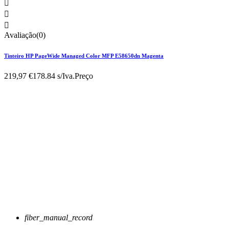



Avaliação(0)
Tinteiro HP PageWide Managed Color MFP E58650dn Magenta
219,97 €
178.84 s/Iva.
Preço
fiber_manual_record