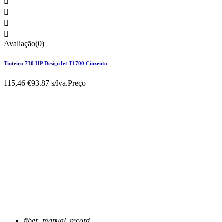




Avaliação(0)
Tinteiro 730 HP DesignJet T1700 Cinzento
115,46 €
93.87 s/Iva.
Preço
fiber_manual_record