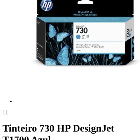


Tinteiro 730 HP DesignJet
T1700 Azul