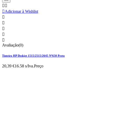



Adicionar à Wishlist





Avaliação(0)
Tinteiro HP Deskjet 1515/2515/2645 Nº650 Preto
20,39 €
16.58 s/Iva.
Preço