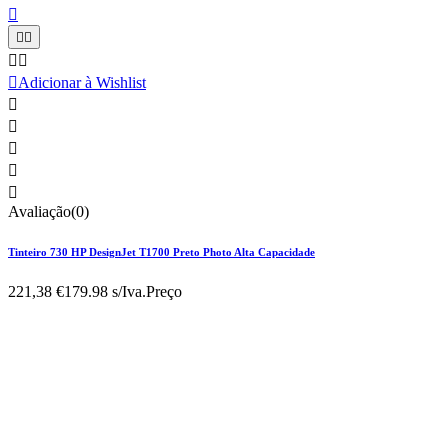






Adicionar à Wishlist





Avaliação(0)
Tinteiro 730 HP DesignJet T1700 Preto Photo Alta Capacidade
221,38 €
179.98 s/Iva.
Preço