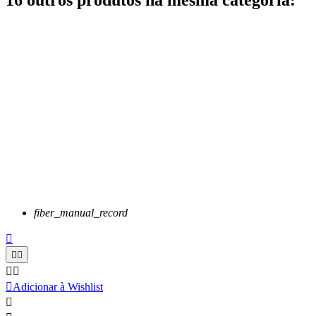
16 outros produtos na mesma categoria:
fiber_manual_record






Adicionar à Wishlist
