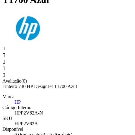





Avaliação(0)
Tinteiro 730 HP DesignJet T1700 Azul
Marca
HP
Código Interno
HPP2V62A-N
SKU
HPP2V62A
Disponível
6 (Envio entre 3 a 5 dias úteis)