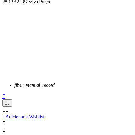
28,13 €
22.87 s/Iva.
Preço
fiber_manual_record






Adicionar à Wishlist

