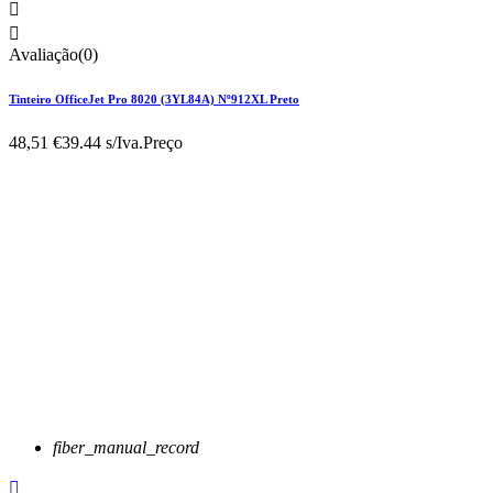


Avaliação(0)
Tinteiro OfficeJet Pro 8020 (3YL84A) Nº912XL Preto
48,51 €
39.44 s/Iva.
Preço
fiber_manual_record
