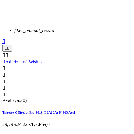
fiber_manual_record






Adicionar à Wishlist





Avaliação(0)
Tinteiro OfficeJet Pro 9010 (3JA23A) Nº963 Azul
29,79 €
24.22 s/Iva.
Preço