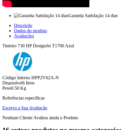
Garantia Satisfação 14 dias
Descrição
Dados do produto
Avaliações
Tinteiro 730 HP DesignJet T1700 Azul
Código Interno
HPP2V62A-N
Disponível
6 Itens
Peso
0.50 Kg
Referências específicas
Escreva a Sua Avaliação
Nenhum Cliente Avaliou ainda o Produto