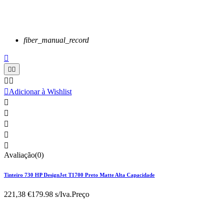
fiber_manual_record






Adicionar à Wishlist





Avaliação(0)
Tinteiro 730 HP DesignJet T1700 Preto Matte Alta Capacidade
221,38 €
179.98 s/Iva.
Preço