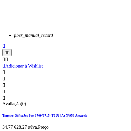
fiber_manual_record






Adicionar à Wishlist





Avaliação(0)
Tinteiro OfficeJet Pro 8700/8715 (F6U14A) Nº953 Amarelo
34,77 €
28.27 s/Iva.
Preço