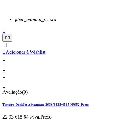
fiber_manual_record






Adicionar à Wishlist





Avaliação(0)
Tinteiro DeskJet Advantage 3636/3835/4535 Nº652 Preto
22,93 €
18.64 s/Iva.
Preço