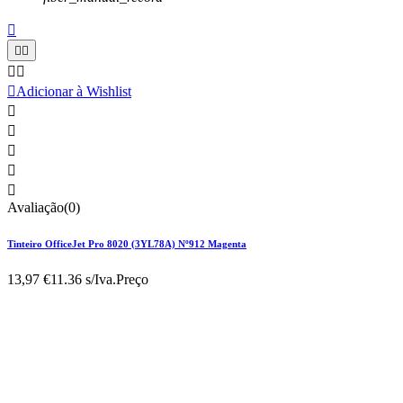






Adicionar à Wishlist





Avaliação(0)
Tinteiro OfficeJet Pro 8020 (3YL78A) Nº912 Magenta
13,97 €
11.36 s/Iva.
Preço