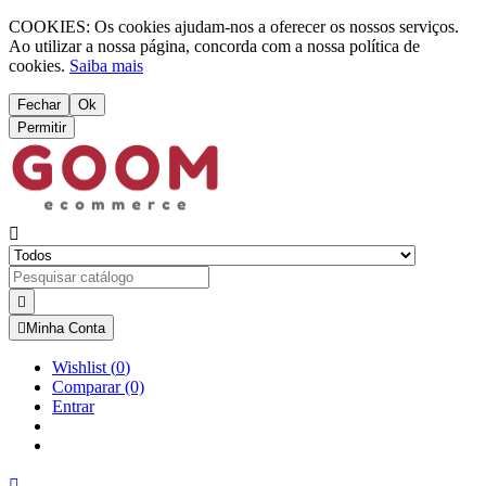
COOKIES: Os cookies ajudam-nos a oferecer os nossos serviços.
Ao utilizar a nossa página, concorda com a nossa política de
cookies.
Saiba mais
Fechar
Ok
Permitir



Minha Conta
Wishlist
(
0
)
Comparar
(0)
Entrar
