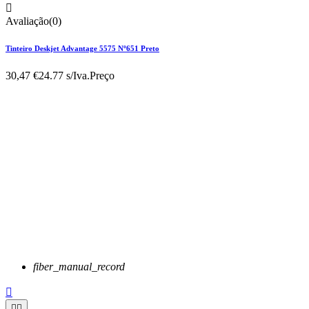

Avaliação(0)
Tinteiro Deskjet Advantage 5575 Nº651 Preto
30,47 €
24.77 s/Iva.
Preço
fiber_manual_record


