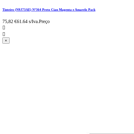
Tinteiro (N9J73AE) Nº364 Preto Cian Magenta e Amarelo Pack
75,82 €
61.64 s/Iva.
Preço


×