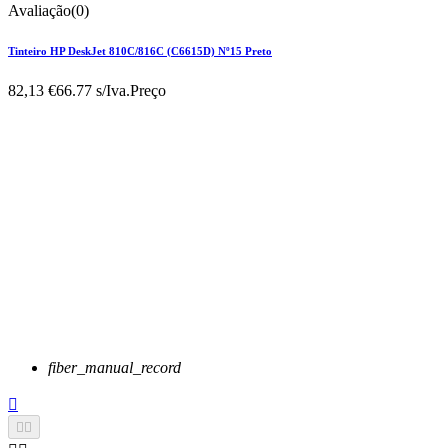
Avaliação(0)
Tinteiro HP DeskJet 810C/816C (C6615D) Nº15 Preto
82,13 €
66.77 s/Iva.
Preço
fiber_manual_record


