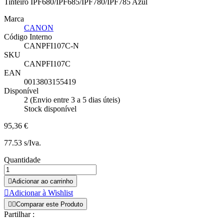
Tinteiro IPF680/IPF685/IPF780/IPF785 Azul
Marca
CANON
Código Interno
CANPFI107C-N
SKU
CANPFI107C
EAN
0013803155419
Disponível
2 (Envio entre 3 a 5 dias úteis)
Stock disponível
95,36 €
77.53 s/Iva.
Quantidade

Adicionar ao carrinho

Adicionar à Wishlist


Comparar este Produto
Partilhar :