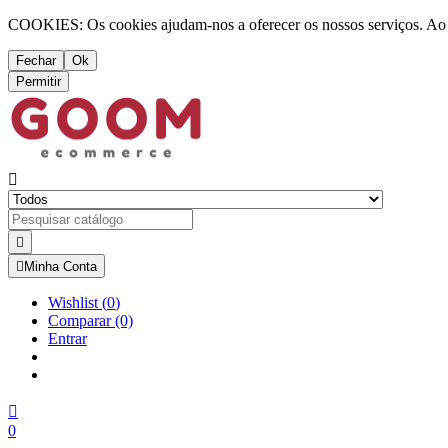
COOKIES: Os cookies ajudam-nos a oferecer os nossos serviços. Ao ut
Fechar
Ok
Permitir



Minha Conta
Wishlist
(
0
)
Comparar
(0)
Entrar

0