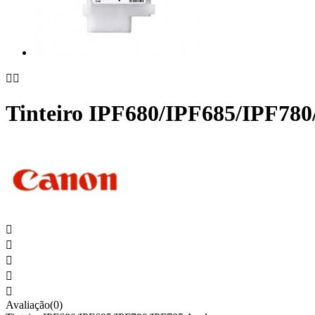


Tinteiro IPF680/IPF685/IPF780





Avaliação(0)