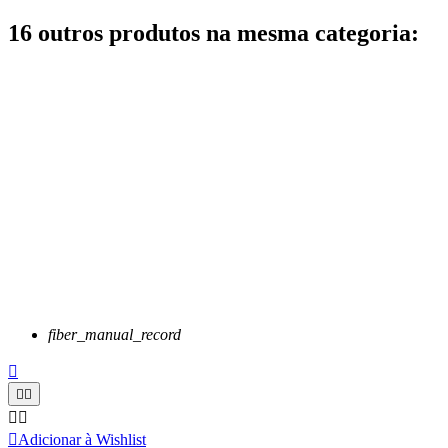
16 outros produtos na mesma categoria:
fiber_manual_record






Adicionar à Wishlist