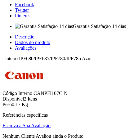
Facebook
Twitter
Pinterest
Garantia Satisfação 14 dias
Descrição
Dados do produto
Avaliações
Tinteiro IPF680/IPF685/IPF780/IPF785 Azul
Código Interno
CANPFI107C-N
Disponível
2 Itens
Peso
0.17 Kg
Referências específicas
Escreva a Sua Avaliação
Nenhum Cliente Avaliou ainda o Produto