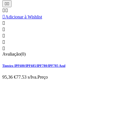





Adicionar à Wishlist





Avaliação(0)
Tinteiro IPF680/IPF685/IPF780/IPF785 Azul
95,36 €
77.53 s/Iva.
Preço