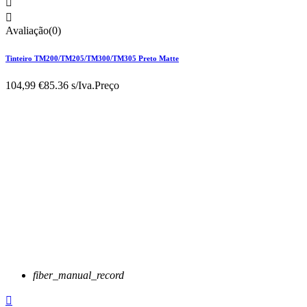


Avaliação(0)
Tinteiro TM200/TM205/TM300/TM305 Preto Matte
104,99 €
85.36 s/Iva.
Preço
fiber_manual_record
