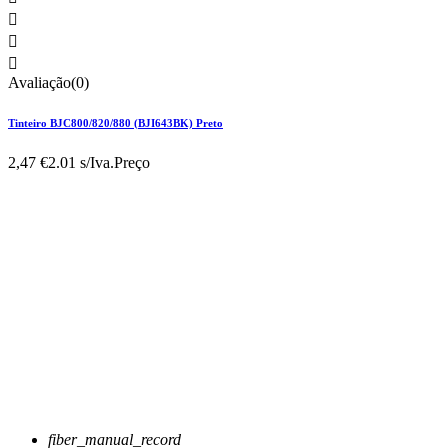



Avaliação(0)
Tinteiro BJC800/820/880 (BJI643BK) Preto
2,47 €
2.01 s/Iva.
Preço
fiber_manual_record