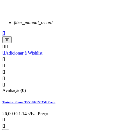
fiber_manual_record






Adicionar à Wishlist





Avaliação(0)
Tinteiro Pixma TS5300/TS5350 Preto
26,00 €
21.14 s/Iva.
Preço

