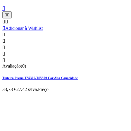






Adicionar à Wishlist





Avaliação(0)
Tinteiro Pixma TS5300/TS5350 Cor Alta Capacidade
33,73 €
27.42 s/Iva.
Preço