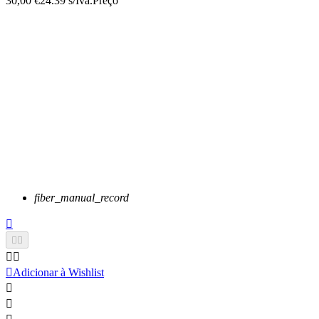
30,00 €
24.39 s/Iva.
Preço
fiber_manual_record






Adicionar à Wishlist

