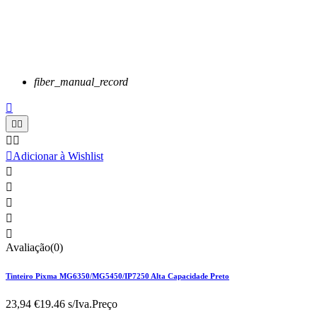
fiber_manual_record






Adicionar à Wishlist





Avaliação(0)
Tinteiro Pixma MG6350/MG5450/IP7250 Alta Capacidade Preto
23,94 €
19.46 s/Iva.
Preço