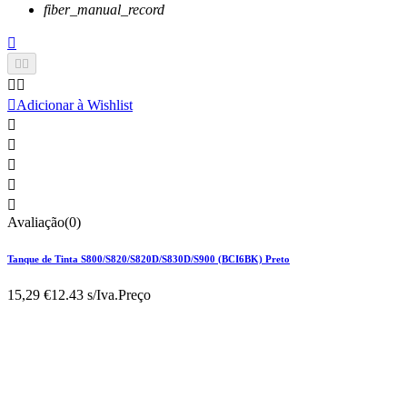
fiber_manual_record






Adicionar à Wishlist





Avaliação(0)
Tanque de Tinta S800/S820/S820D/S830D/S900 (BCI6BK) Preto
15,29 €
12.43 s/Iva.
Preço