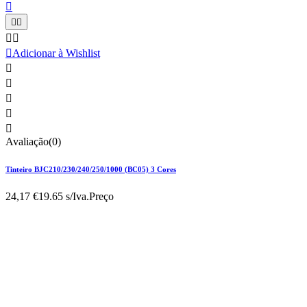






Adicionar à Wishlist





Avaliação(0)
Tinteiro BJC210/230/240/250/1000 (BC05) 3 Cores
24,17 €
19.65 s/Iva.
Preço