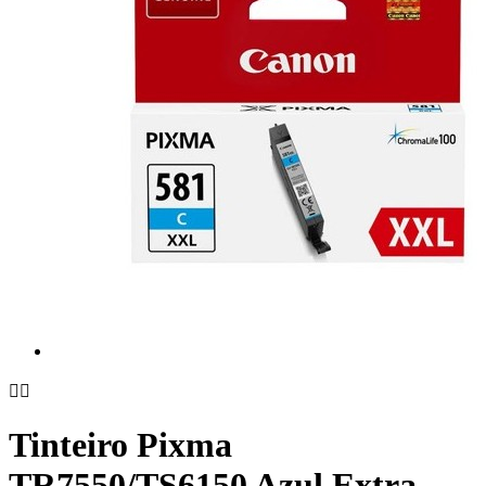


Tinteiro Pixma
TR7550/TS6150 Azul Extra