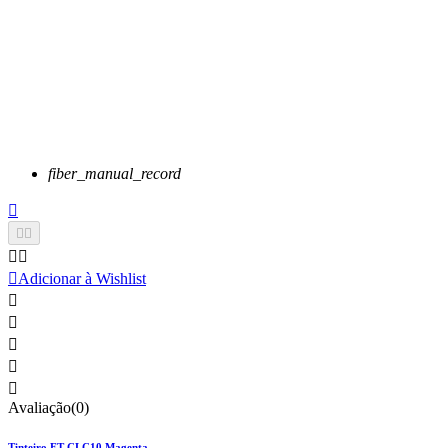
fiber_manual_record






Adicionar à Wishlist





Avaliação(0)
Tinteiro FT CLC10 Magenta