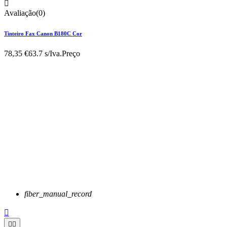

Avaliação(0)
Tinteiro Fax Canon B180C Cor
78,35 €
63.7 s/Iva.
Preço
fiber_manual_record


