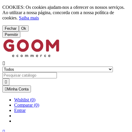
COOKIES: Os cookies ajudam-nos a oferecer os nossos serviços.
Ao utilizar a nossa página, concorda com a nossa política de
cookies.
Saiba mais
Fechar
Ok
Permitir



Minha Conta
Wishlist
(
0
)
Comparar
(0)
Entrar
