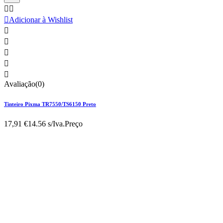



Adicionar à Wishlist





Avaliação(0)
Tinteiro Pixma TR7550/TS6150 Preto
17,91 €
14.56 s/Iva.
Preço