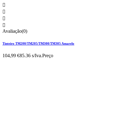




Avaliação(0)
Tinteiro TM200/TM205/TM300/TM305 Amarelo
104,99 €
85.36 s/Iva.
Preço