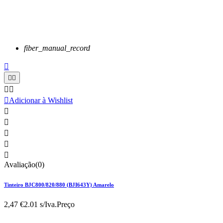
fiber_manual_record






Adicionar à Wishlist





Avaliação(0)
Tinteiro BJC800/820/880 (BJI643Y) Amarelo
2,47 €
2.01 s/Iva.
Preço