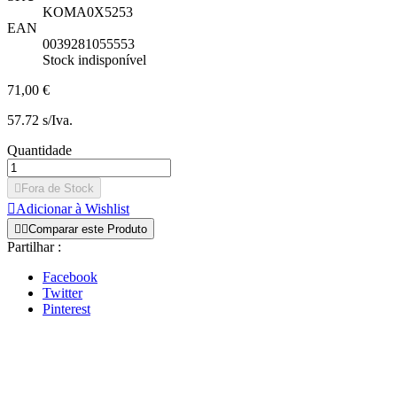
KOMA0X5253
EAN
0039281055553
Stock indisponível
71,00 €
57.72 s/Iva.
Quantidade

Fora de Stock

Adicionar à Wishlist


Comparar este Produto
Partilhar :
Facebook
Twitter
Pinterest