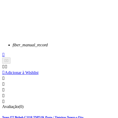
fiber_manual_record






Adicionar à Wishlist





Avaliação(0)
Toner FT Bizhub C3110 TNP51K Preto / Tinteiros Toners e Fita