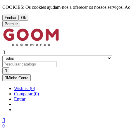
COOKIES: Os cookies ajudam-nos a oferecer os nossos serviços. Ao ut
Fechar
Ok
Permitir



Minha Conta
Wishlist
(
0
)
Comparar
(0)
Entrar

0