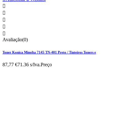





Avaliação(0)
Toner Konica Minolta 7145 TN-401 Preto / Tinteiros Toners e
87,77 €
71.36 s/Iva.
Preço