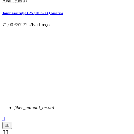
Avaliação(0)
Toner Cartridge C25 (TNP-27Y) Amarelo
71,00 €
57.72 s/Iva.
Preço
fiber_manual_record




