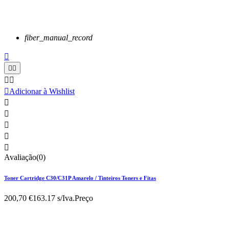
fiber_manual_record






Adicionar à Wishlist





Avaliação(0)
Toner Cartridge C30/C31P Amarelo / Tinteiros Toners e Fitas
200,70 €
163.17 s/Iva.
Preço