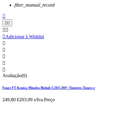
fiber_manual_record






Adicionar à Wishlist





Avaliação(0)
Fusor FT Konica Minolta Bizhub C20/C20P / Tinteiros Toners e
249,80 €
203.09 s/Iva.
Preço