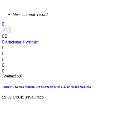
fiber_manual_record






Adicionar à Wishlist





Avaliação(0)
Toner FT Konica Minolta Pro C5501/6501/6501E TN-612M Magenta
59,59 €
48.45 s/Iva.
Preço