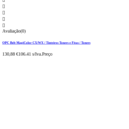





Avaliação(0)
OPC Belt MagiColor CX/WX / Tinteiros Toners e Fitas / Toners
130,88 €
106.41 s/Iva.
Preço