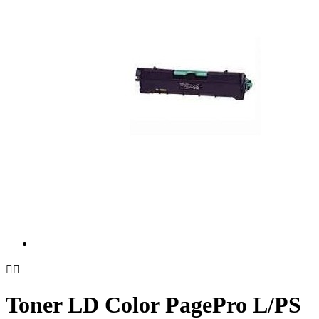


Toner LD Color PagePro L/PS