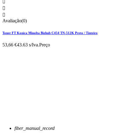



Avaliação(0)
Toner FT Konica Minolta Bizhub C454 TN-512K Preto / Tinteiro
53,66 €
43.63 s/Iva.
Preço
fiber_manual_record