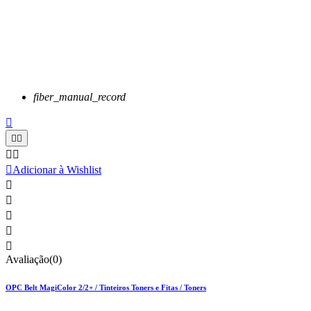
fiber_manual_record






Adicionar à Wishlist





Avaliação(0)
OPC Belt MagiColor 2/2+ / Tinteiros Toners e Fitas / Toners