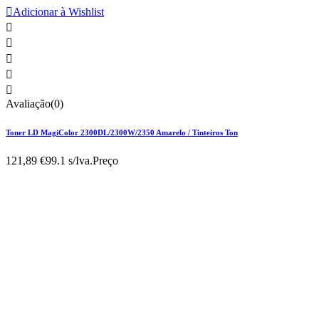

Adicionar à Wishlist





Avaliação(0)
Toner LD MagiColor 2300DL/2300W/2350 Amarelo / Tinteiros Ton
121,89 €
99.1 s/Iva.
Preço