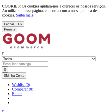
COOKIES: Os cookies ajudam-nos a oferecer os nossos serviços.
Ao utilizar a nossa página, concorda com a nossa política de
cookies.
Saiba mais
Fechar
Ok
Permitir



Minha Conta
Wishlist
(
0
)
Comparar
(0)
Entrar
