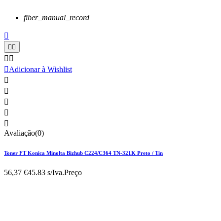
fiber_manual_record






Adicionar à Wishlist





Avaliação(0)
Toner FT Konica Minolta Bizhub C224/C364 TN-321K Preto / Tin
56,37 €
45.83 s/Iva.
Preço