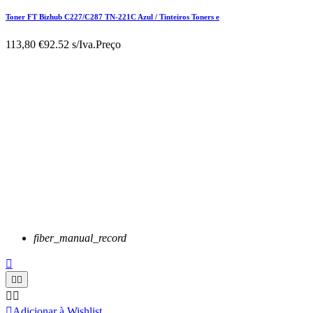
Toner FT Bizhub C227/C287 TN-221C Azul / Tinteiros Toners e
113,80 €
92.52 s/Iva.
Preço
fiber_manual_record






Adicionar à Wishlist