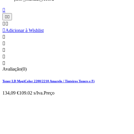






Adicionar à Wishlist





Avaliação(0)
Toner LD MagiColor 2200/2210 Amarelo / Tinteiros Toners e Fi
134,09 €
109.02 s/Iva.
Preço