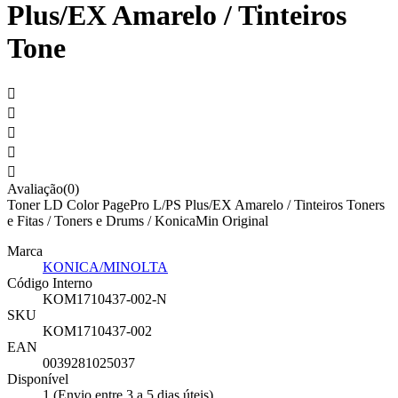
Plus/EX Amarelo / Tinteiros
Tone





Avaliação(0)
Toner LD Color PagePro L/PS Plus/EX Amarelo / Tinteiros Toners
e Fitas / Toners e Drums / KonicaMin Original
Marca
KONICA/MINOLTA
Código Interno
KOM1710437-002-N
SKU
KOM1710437-002
EAN
0039281025037
Disponível
1 (Envio entre 3 a 5 dias úteis)