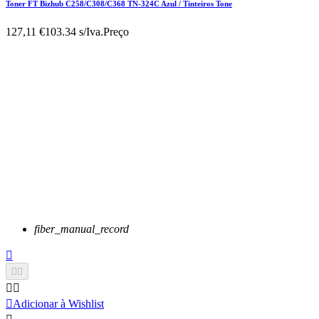
Toner FT Bizhub C258/C308/C368 TN-324C Azul / Tinteiros Tone
127,11 €
103.34 s/Iva.
Preço
fiber_manual_record






Adicionar à Wishlist