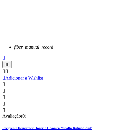
fiber_manual_record






Adicionar à Wishlist





Avaliação(0)
Recipiente Desperdicio Toner FT Konica Minolta Bizhub C35/P