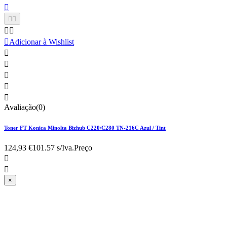






Adicionar à Wishlist





Avaliação(0)
Toner FT Konica Minolta Bizhub C220/C280 TN-216C Azul / Tint
124,93 €
101.57 s/Iva.
Preço


×