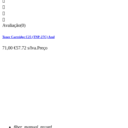




Avaliação(0)
Toner Cartridge C25 (TNP-27C) Azul
71,00 €
57.72 s/Iva.
Preço
fiber_manual_record