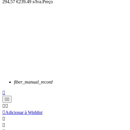
294,57 €
239.49 s/Iva.
Preço
fiber_manual_record






Adicionar à Wishlist

