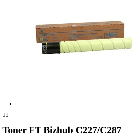


Toner FT Bizhub C227/C287