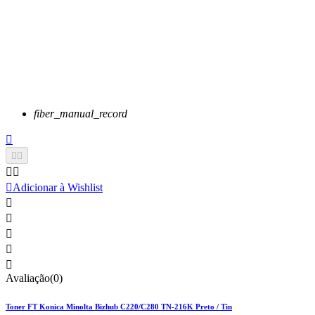
fiber_manual_record






Adicionar à Wishlist





Avaliação(0)
Toner FT Konica Minolta Bizhub C220/C280 TN-216K Preto / Tin