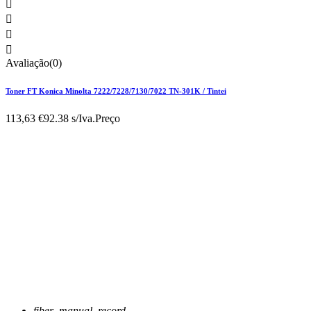




Avaliação(0)
Toner FT Konica Minolta 7222/7228/7130/7022 TN-301K / Tintei
113,63 €
92.38 s/Iva.
Preço
fiber_manual_record