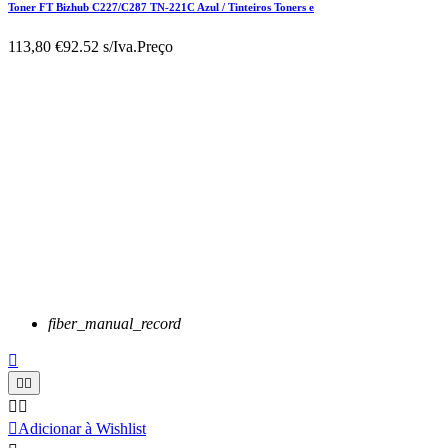
Toner FT Bizhub C227/C287 TN-221C Azul / Tinteiros Toners e
113,80 €
92.52 s/Iva.
Preço
fiber_manual_record






Adicionar à Wishlist