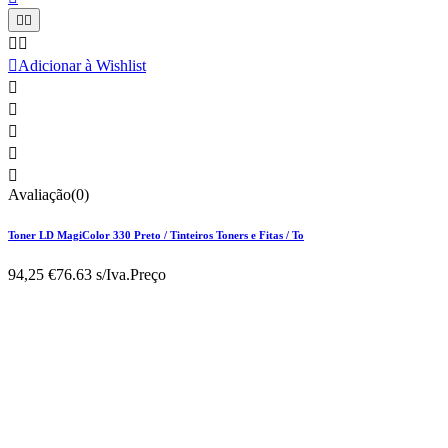





Adicionar à Wishlist





Avaliação(0)
Toner LD MagiColor 330 Preto / Tinteiros Toners e Fitas / To
94,25 €
76.63 s/Iva.
Preço