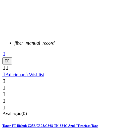
fiber_manual_record






Adicionar à Wishlist





Avaliação(0)
Toner FT Bizhub C258/C308/C368 TN-324C Azul / Tinteiros Tone