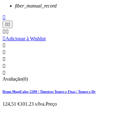
fiber_manual_record






Adicionar à Wishlist





Avaliação(0)
Drum MagiColor 2200 / Tinteiros Toners e Fitas / Toners e Dr
124,51 €
101.23 s/Iva.
Preço