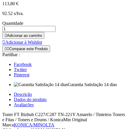
113,80 €
92.52 s/Iva.
Quantidade

Adicionar ao carrinho

Adicionar à Wishlist


Comparar este Produto
Partilhar :
Facebook
Twitter
Pinterest
Garantia Satisfação 14 dias
Descrição
Dados do produto
Avaliações
Toner FT Bizhub C227/C287 TN-221Y Amarelo / Tinteiros Toners
e Fitas / Toners e Drums / KonicaMin Original
Marca
KONICA/MINOLTA