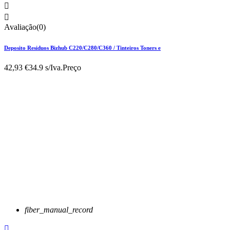


Avaliação(0)
Deposito Residuos Bizhub C220/C280/C360 / Tinteiros Toners e
42,93 €
34.9 s/Iva.
Preço
fiber_manual_record
