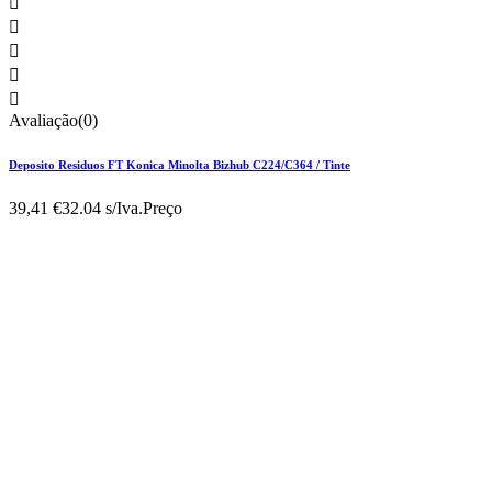





Avaliação(0)
Deposito Residuos FT Konica Minolta Bizhub C224/C364 / Tinte
39,41 €
32.04 s/Iva.
Preço