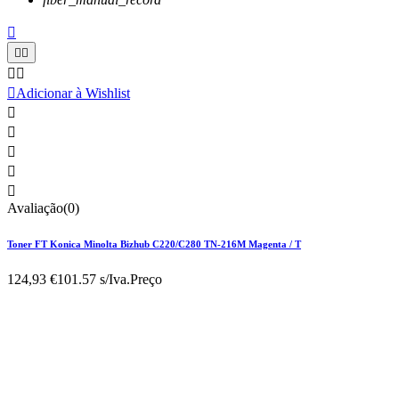






Adicionar à Wishlist





Avaliação(0)
Toner FT Konica Minolta Bizhub C220/C280 TN-216M Magenta / T
124,93 €
101.57 s/Iva.
Preço