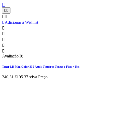






Adicionar à Wishlist





Avaliação(0)
Toner LD MagiColor 330 Azul / Tinteiros Toners e Fitas / Ton
240,31 €
195.37 s/Iva.
Preço