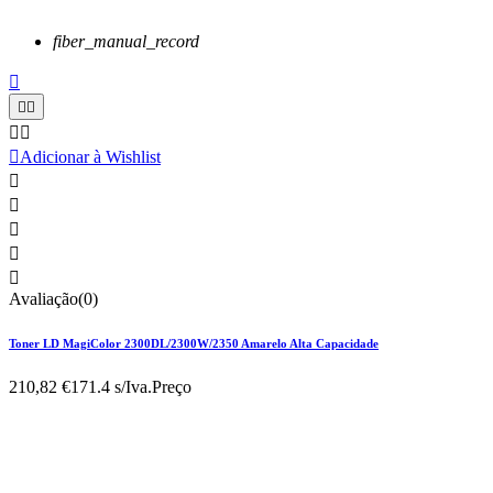
fiber_manual_record






Adicionar à Wishlist





Avaliação(0)
Toner LD MagiColor 2300DL/2300W/2350 Amarelo Alta Capacidade
210,82 €
171.4 s/Iva.
Preço