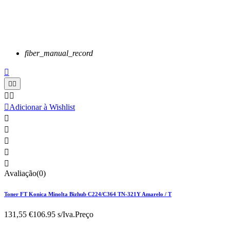
fiber_manual_record






Adicionar à Wishlist





Avaliação(0)
Toner FT Konica Minolta Bizhub C224/C364 TN-321Y Amarelo / T
131,55 €
106.95 s/Iva.
Preço