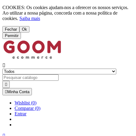
COOKIES: Os cookies ajudam-nos a oferecer os nossos serviços.
Ao utilizar a nossa página, concorda com a nossa política de
cookies.
Saiba mais
Fechar
Ok
Permitir



Minha Conta
Wishlist
(
0
)
Comparar
(0)
Entrar
