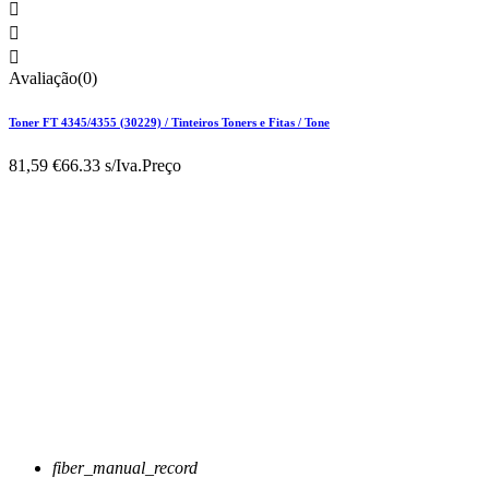



Avaliação(0)
Toner FT 4345/4355 (30229) / Tinteiros Toners e Fitas / Tone
81,59 €
66.33 s/Iva.
Preço
fiber_manual_record