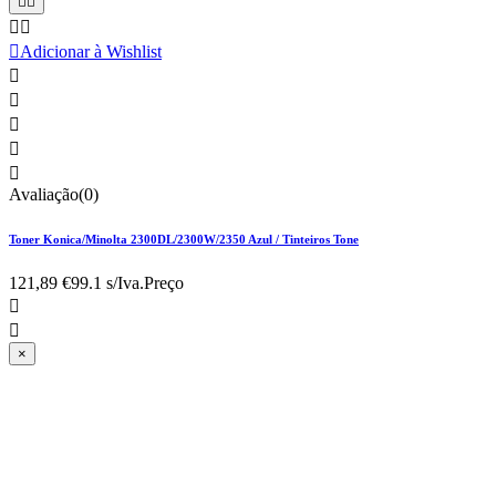





Adicionar à Wishlist





Avaliação(0)
Toner Konica/Minolta 2300DL/2300W/2350 Azul / Tinteiros Tone
121,89 €
99.1 s/Iva.
Preço


×