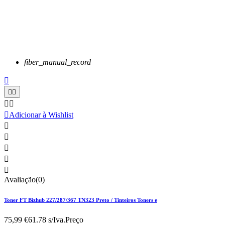
fiber_manual_record






Adicionar à Wishlist





Avaliação(0)
Toner FT Bizhub 227/287/367 TN323 Preto / Tinteiros Toners e
75,99 €
61.78 s/Iva.
Preço