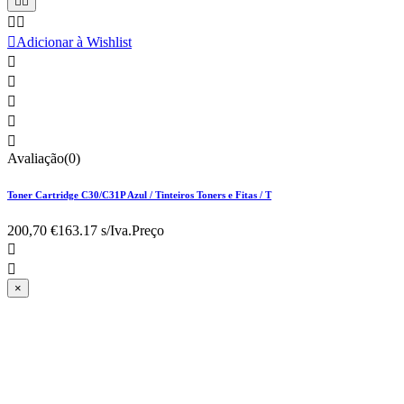





Adicionar à Wishlist





Avaliação(0)
Toner Cartridge C30/C31P Azul / Tinteiros Toners e Fitas / T
200,70 €
163.17 s/Iva.
Preço


×