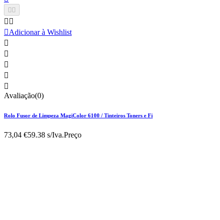





Adicionar à Wishlist





Avaliação(0)
Rolo Fusor de Limpeza MagiColor 6100 / Tinteiros Toners e Fi
73,04 €
59.38 s/Iva.
Preço