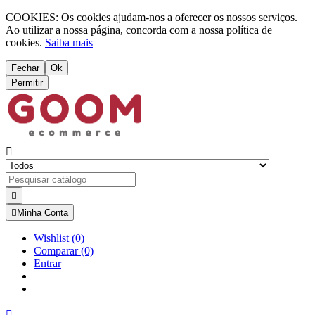
COOKIES: Os cookies ajudam-nos a oferecer os nossos serviços.
Ao utilizar a nossa página, concorda com a nossa política de
cookies.
Saiba mais
Fechar
Ok
Permitir



Minha Conta
Wishlist
(
0
)
Comparar
(0)
Entrar
