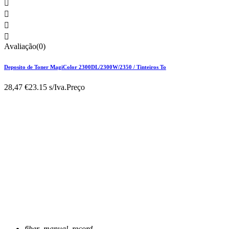




Avaliação(0)
Deposito de Toner MagiColor 2300DL/2300W/2350 / Tinteiros To
28,47 €
23.15 s/Iva.
Preço
fiber_manual_record