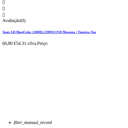



Avaliação(0)
Toner LD MagiColor 2300DL/2300W/2350 Magenta / Tinteiros Ton
66,80 €
54.31 s/Iva.
Preço
fiber_manual_record