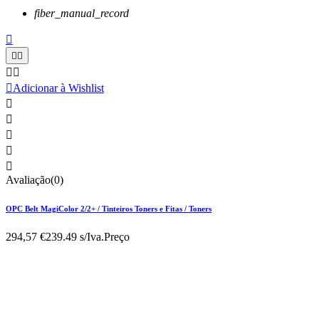
fiber_manual_record






Adicionar à Wishlist





Avaliação(0)
OPC Belt MagiColor 2/2+ / Tinteiros Toners e Fitas / Toners
294,57 €
239.49 s/Iva.
Preço