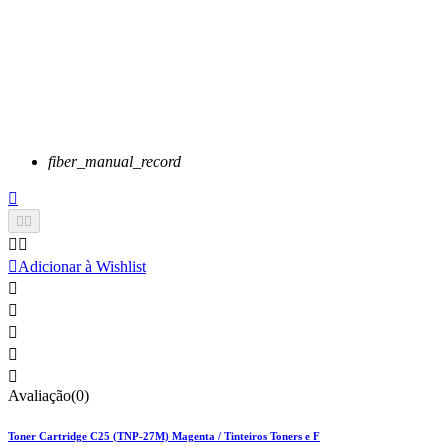
fiber_manual_record






Adicionar à Wishlist





Avaliação(0)
Toner Cartridge C25 (TNP-27M) Magenta / Tinteiros Toners e F