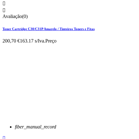


Avaliação(0)
Toner Cartridge C30/C31P Amarelo / Tinteiros Toners e Fitas
200,70 €
163.17 s/Iva.
Preço
fiber_manual_record
