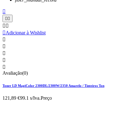






Adicionar à Wishlist





Avaliação(0)
Toner LD MagiColor 2300DL/2300W/2350 Amarelo / Tinteiros Ton
121,89 €
99.1 s/Iva.
Preço