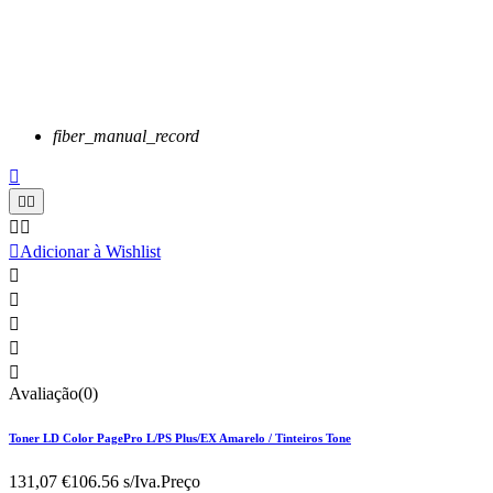
fiber_manual_record






Adicionar à Wishlist





Avaliação(0)
Toner LD Color PagePro L/PS Plus/EX Amarelo / Tinteiros Tone
131,07 €
106.56 s/Iva.
Preço