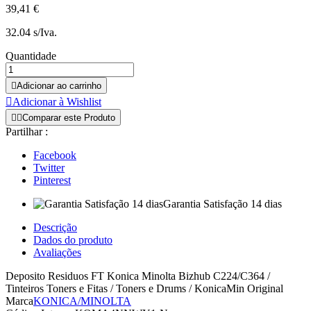
39,41 €
32.04 s/Iva.
Quantidade

Adicionar ao carrinho

Adicionar à Wishlist


Comparar este Produto
Partilhar :
Facebook
Twitter
Pinterest
Garantia Satisfação 14 dias
Descrição
Dados do produto
Avaliações
Deposito Residuos FT Konica Minolta Bizhub C224/C364 /
Tinteiros Toners e Fitas / Toners e Drums / KonicaMin Original
Marca
KONICA/MINOLTA