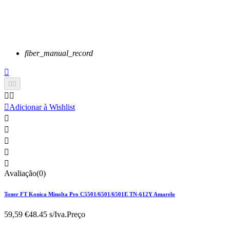
fiber_manual_record






Adicionar à Wishlist





Avaliação(0)
Toner FT Konica Minolta Pro C5501/6501/6501E TN-612Y Amarelo
59,59 €
48.45 s/Iva.
Preço