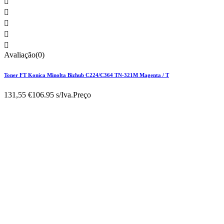





Avaliação(0)
Toner FT Konica Minolta Bizhub C224/C364 TN-321M Magenta / T
131,55 €
106.95 s/Iva.
Preço