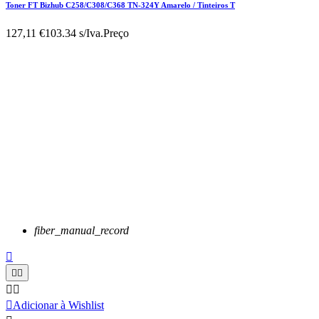
Toner FT Bizhub C258/C308/C368 TN-324Y Amarelo / Tinteiros T
127,11 €
103.34 s/Iva.
Preço
fiber_manual_record






Adicionar à Wishlist