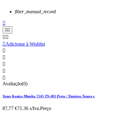
fiber_manual_record






Adicionar à Wishlist





Avaliação(0)
Toner Konica Minolta 7145 TN-401 Preto / Tinteiros Toners e
87,77 €
71.36 s/Iva.
Preço