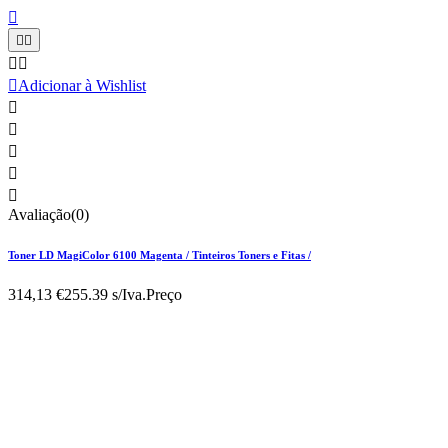






Adicionar à Wishlist





Avaliação(0)
Toner LD MagiColor 6100 Magenta / Tinteiros Toners e Fitas /
314,13 €
255.39 s/Iva.
Preço