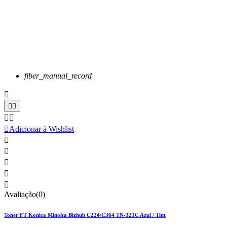
fiber_manual_record






Adicionar à Wishlist





Avaliação(0)
Toner FT Konica Minolta Bizhub C224/C364 TN-321C Azul / Tint