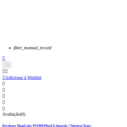
fiber_manual_record






Adicionar à Wishlist





Avaliação(0)
Developer MagiColor PS1000/Plus/LX Amarelo / Tinteiros Toner