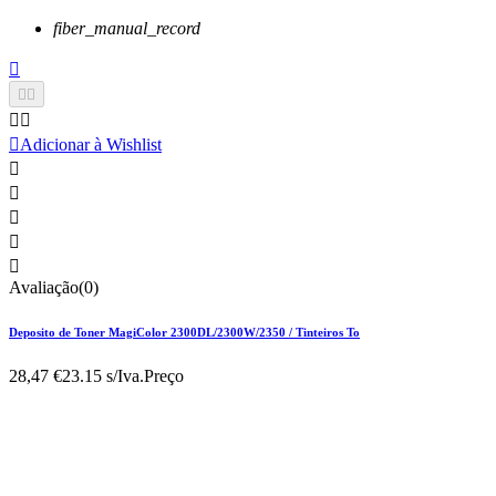
fiber_manual_record






Adicionar à Wishlist





Avaliação(0)
Deposito de Toner MagiColor 2300DL/2300W/2350 / Tinteiros To
28,47 €
23.15 s/Iva.
Preço