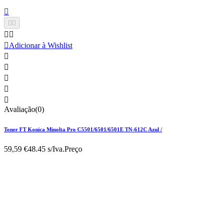






Adicionar à Wishlist





Avaliação(0)
Toner FT Konica Minolta Pro C5501/6501/6501E TN-612C Azul /
59,59 €
48.45 s/Iva.
Preço