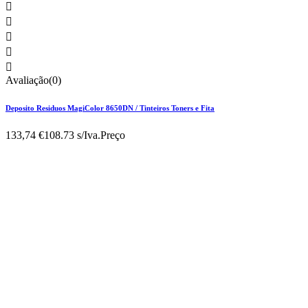





Avaliação(0)
Deposito Residuos MagiColor 8650DN / Tinteiros Toners e Fita
133,74 €
108.73 s/Iva.
Preço