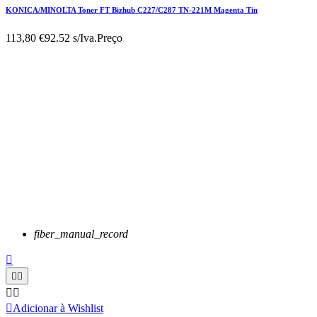
KONICA/MINOLTA Toner FT Bizhub C227/C287 TN-221M Magenta Tin
113,80 €
92.52 s/Iva.
Preço
fiber_manual_record






Adicionar à Wishlist