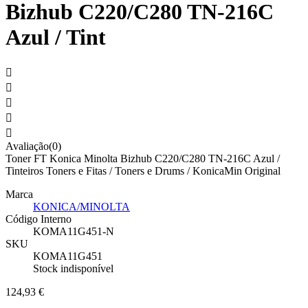
Bizhub C220/C280 TN-216C
Azul / Tint





Avaliação(0)
Toner FT Konica Minolta Bizhub C220/C280 TN-216C Azul /
Tinteiros Toners e Fitas / Toners e Drums / KonicaMin Original
Marca
KONICA/MINOLTA
Código Interno
KOMA11G451-N
SKU
KOMA11G451
Stock indisponível
124,93 €