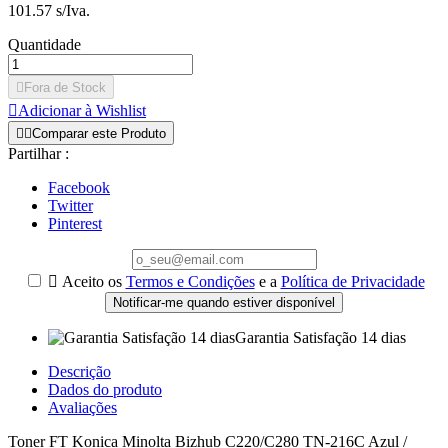
101.57 s/Iva.
Quantidade

Fora de Stock

Adicionar à Wishlist


Comparar este Produto
Partilhar :
Facebook
Twitter
Pinterest

Aceito os
Termos e Condições
e a
Política de Privacidade
Notificar-me quando estiver disponível
Garantia Satisfação 14 dias
Descrição
Dados do produto
Avaliações
Toner FT Konica Minolta Bizhub C220/C280 TN-216C Azul /