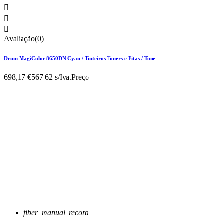



Avaliação(0)
Drum MagiColor 8650DN Cyan / Tinteiros Toners e Fitas / Tone
698,17 €
567.62 s/Iva.
Preço
fiber_manual_record