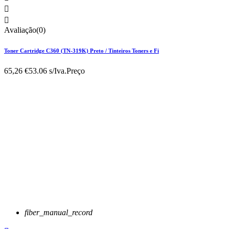


Avaliação(0)
Toner Cartridge C360 (TN-319K) Preto / Tinteiros Toners e Fi
65,26 €
53.06 s/Iva.
Preço
fiber_manual_record