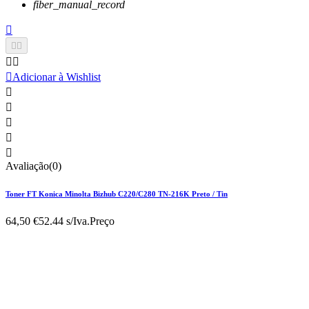
fiber_manual_record






Adicionar à Wishlist





Avaliação(0)
Toner FT Konica Minolta Bizhub C220/C280 TN-216K Preto / Tin
64,50 €
52.44 s/Iva.
Preço