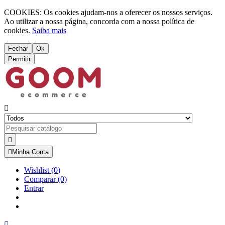
COOKIES: Os cookies ajudam-nos a oferecer os nossos serviços.
Ao utilizar a nossa página, concorda com a nossa política de
cookies.
Saiba mais
Fechar
Ok
Permitir



Minha Conta
Wishlist
(
0
)
Comparar
(0)
Entrar
