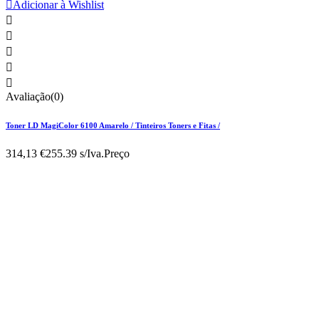

Adicionar à Wishlist





Avaliação(0)
Toner LD MagiColor 6100 Amarelo / Tinteiros Toners e Fitas /
314,13 €
255.39 s/Iva.
Preço