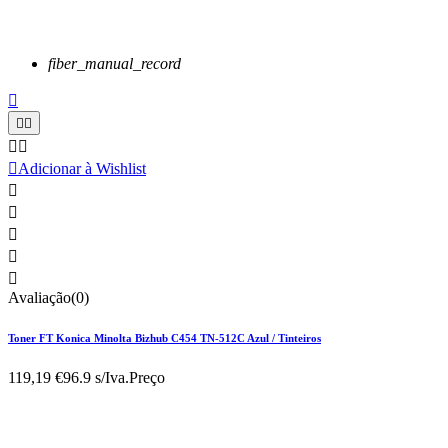
fiber_manual_record






Adicionar à Wishlist





Avaliação(0)
Toner FT Konica Minolta Bizhub C454 TN-512C Azul / Tinteiros
119,19 €
96.9 s/Iva.
Preço