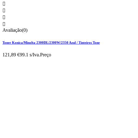




Avaliação(0)
Toner Konica/Minolta 2300DL/2300W/2350 Azul / Tinteiros Tone
121,89 €
99.1 s/Iva.
Preço