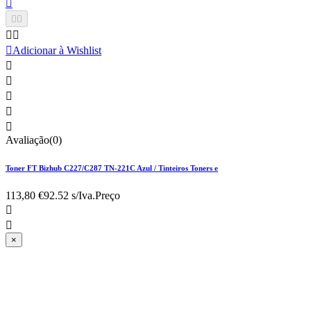






Adicionar à Wishlist





Avaliação(0)
Toner FT Bizhub C227/C287 TN-221C Azul / Tinteiros Toners e
113,80 €
92.52 s/Iva.
Preço


×