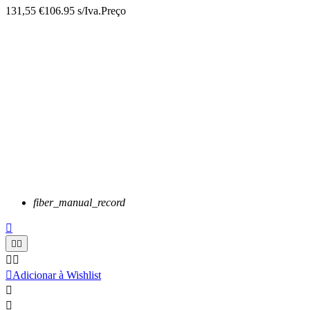
131,55 €
106.95 s/Iva.
Preço
fiber_manual_record






Adicionar à Wishlist

