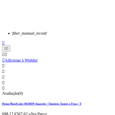
fiber_manual_record






Adicionar à Wishlist





Avaliação(0)
Drum MagiColor 8650DN Amarelo / Tinteiros Toners e Fitas / T
698,17 €
567.62 s/Iva.
Preço