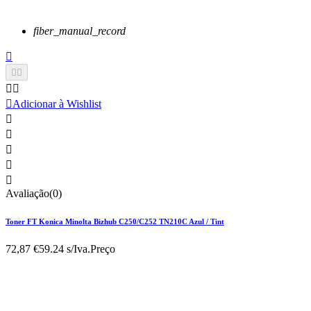
fiber_manual_record






Adicionar à Wishlist





Avaliação(0)
Toner FT Konica Minolta Bizhub C250/C252 TN210C Azul / Tint
72,87 €
59.24 s/Iva.
Preço