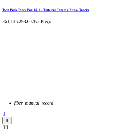
Twin Pack Toner Fax 1510 / Tinteiros Toners e Fitas / Toners
361,13 €
293.6 s/Iva.
Preço
fiber_manual_record




