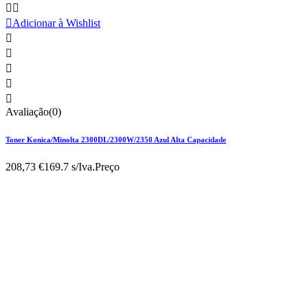



Adicionar à Wishlist





Avaliação(0)
Toner Konica/Minolta 2300DL/2300W/2350 Azul Alta Capacidade
208,73 €
169.7 s/Iva.
Preço