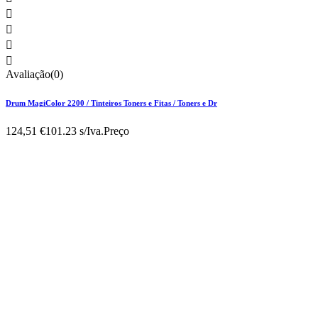




Avaliação(0)
Drum MagiColor 2200 / Tinteiros Toners e Fitas / Toners e Dr
124,51 €
101.23 s/Iva.
Preço