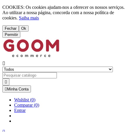
COOKIES: Os cookies ajudam-nos a oferecer os nossos serviços.
Ao utilizar a nossa página, concorda com a nossa política de
cookies.
Saiba mais
Fechar
Ok
Permitir



Minha Conta
Wishlist
(
0
)
Comparar
(0)
Entrar
