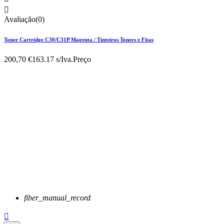

Avaliação(0)
Toner Cartridge C30/C31P Magenta / Tinteiros Toners e Fitas
200,70 €
163.17 s/Iva.
Preço
fiber_manual_record
