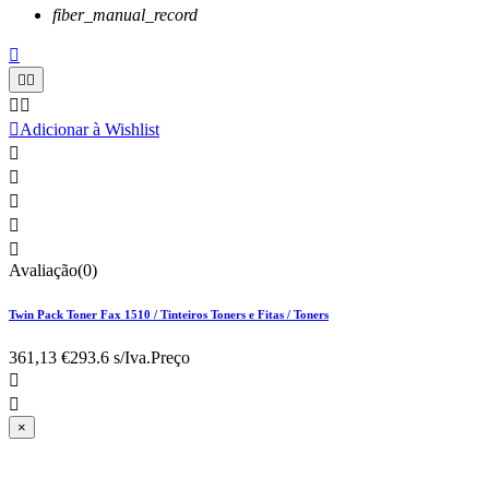
fiber_manual_record






Adicionar à Wishlist





Avaliação(0)
Twin Pack Toner Fax 1510 / Tinteiros Toners e Fitas / Toners
361,13 €
293.6 s/Iva.
Preço


×