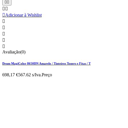





Adicionar à Wishlist





Avaliação(0)
Drum MagiColor 8650DN Amarelo / Tinteiros Toners e Fitas / T
698,17 €
567.62 s/Iva.
Preço