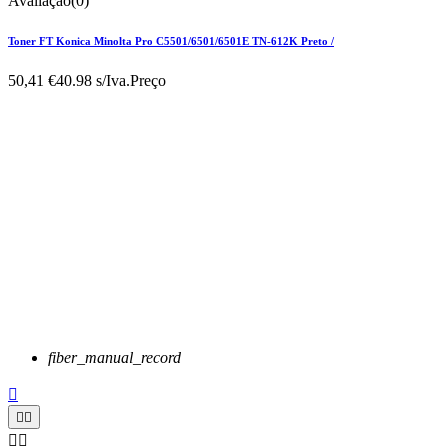
Avaliação(0)
Toner FT Konica Minolta Pro C5501/6501/6501E TN-612K Preto /
50,41 €
40.98 s/Iva.
Preço
fiber_manual_record




