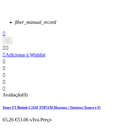
fiber_manual_record






Adicionar à Wishlist





Avaliação(0)
Toner FT Bizhub C3110 TNP51M Magenta / Tinteiros Toners e Fi
65,26 €
53.06 s/Iva.
Preço