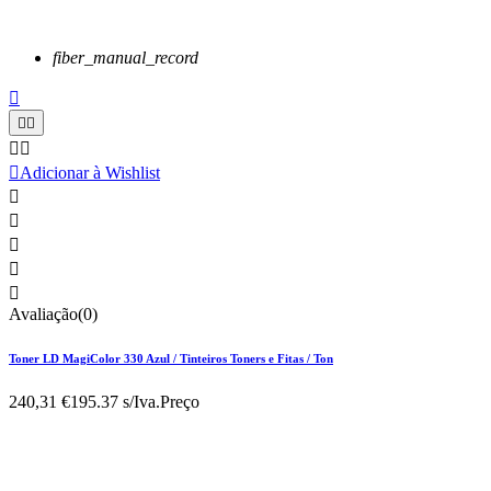
fiber_manual_record






Adicionar à Wishlist





Avaliação(0)
Toner LD MagiColor 330 Azul / Tinteiros Toners e Fitas / Ton
240,31 €
195.37 s/Iva.
Preço