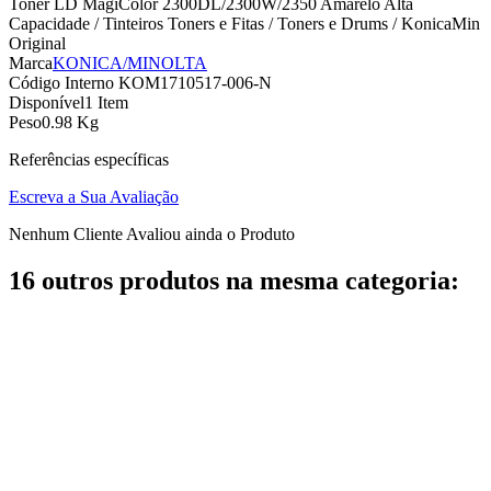
Toner LD MagiColor 2300DL/2300W/2350 Amarelo Alta
Capacidade / Tinteiros Toners e Fitas / Toners e Drums / KonicaMin
Original
Marca
KONICA/MINOLTA
Código Interno
KOM1710517-006-N
Disponível
1 Item
Peso
0.98 Kg
Referências específicas
Escreva a Sua Avaliação
Nenhum Cliente Avaliou ainda o Produto
16 outros produtos na mesma categoria: