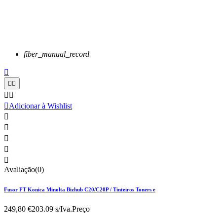
fiber_manual_record






Adicionar à Wishlist





Avaliação(0)
Fusor FT Konica Minolta Bizhub C20/C20P / Tinteiros Toners e
249,80 €
203.09 s/Iva.
Preço