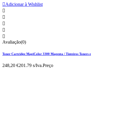

Adicionar à Wishlist





Avaliação(0)
Toner Cartridge MagiColor 3300 Magenta / Tinteiros Toners e
248,20 €
201.79 s/Iva.
Preço