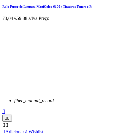
Rolo Fusor de Limpeza MagiColor 6100 / Tinteiros Toners e Fi
73,04 €
59.38 s/Iva.
Preço
fiber_manual_record






Adicionar à Wishlist