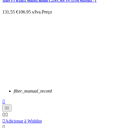
Toner FT Konica Minolta Bizhub C224/C364 TN-321M Magenta / T
131,55 €
106.95 s/Iva.
Preço
fiber_manual_record






Adicionar à Wishlist
