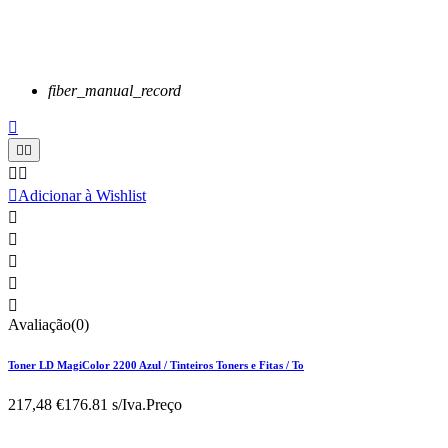
fiber_manual_record






Adicionar à Wishlist





Avaliação(0)
Toner LD MagiColor 2200 Azul / Tinteiros Toners e Fitas / To
217,48 €
176.81 s/Iva.
Preço