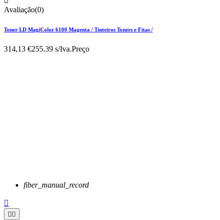

Avaliação(0)
Toner LD MagiColor 6100 Magenta / Tinteiros Toners e Fitas /
314,13 €
255.39 s/Iva.
Preço
fiber_manual_record


