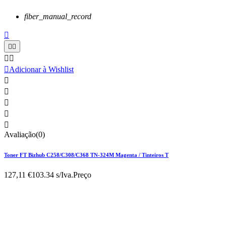
fiber_manual_record






Adicionar à Wishlist





Avaliação(0)
Toner FT Bizhub C258/C308/C368 TN-324M Magenta / Tinteiros T
127,11 €
103.34 s/Iva.
Preço