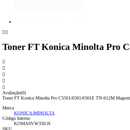


Toner FT Konica Minolta Pro 





Avaliação(0)
Toner FT Konica Minolta Pro C5501/6501/6501E TN-612M Magenta / T
Marca
KONICA/MINOLTA
Código Interno
KOMA0VW350-N
SKU