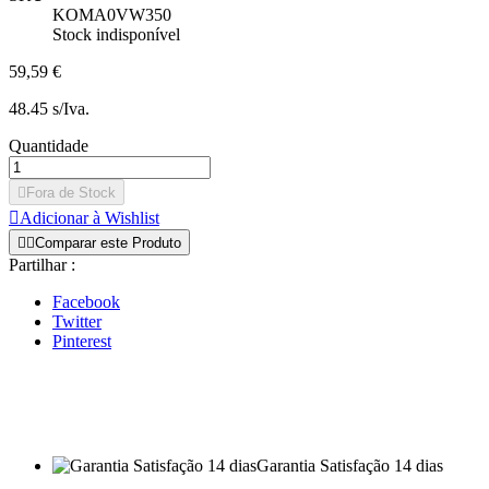
KOMA0VW350
Stock indisponível
59,59 €
48.45 s/Iva.
Quantidade

Fora de Stock

Adicionar à Wishlist


Comparar este Produto
Partilhar :
Facebook
Twitter
Pinterest
Garantia Satisfação 14 dias