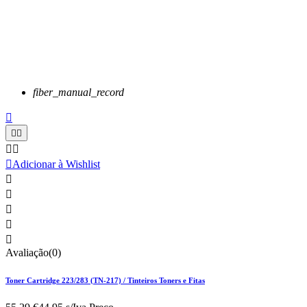
fiber_manual_record






Adicionar à Wishlist





Avaliação(0)
Toner Cartridge 223/283 (TN-217) / Tinteiros Toners e Fitas