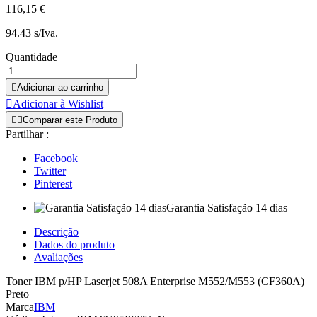
116,15 €
94.43 s/Iva.
Quantidade

Adicionar ao carrinho

Adicionar à Wishlist


Comparar este Produto
Partilhar :
Facebook
Twitter
Pinterest
Garantia Satisfação 14 dias
Descrição
Dados do produto
Avaliações
Toner IBM p/HP Laserjet 508A Enterprise M552/M553 (CF360A)
Preto
Marca
IBM