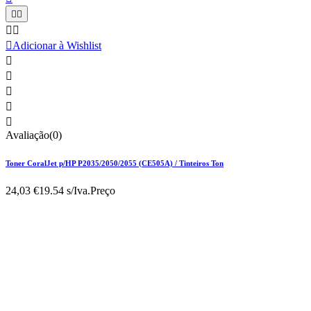





Adicionar à Wishlist





Avaliação(0)
Toner CoralJet p/HP P2035/2050/2055 (CE505A) / Tinteiros Ton
24,03 €
19.54 s/Iva.
Preço