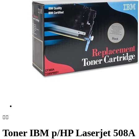


Toner IBM p/HP Laserjet 508A