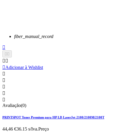
fiber_manual_record






Adicionar à Wishlist





Avaliação(0)
PRINTSPOT Toner Premium para HP LD LaserJet 2100/2100M/2100T
44,46 €
36.15 s/Iva.
Preço