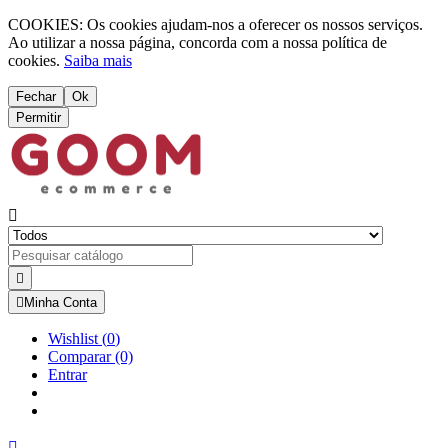
COOKIES: Os cookies ajudam-nos a oferecer os nossos serviços.
Ao utilizar a nossa página, concorda com a nossa política de
cookies.
Saiba mais
Fechar
Ok
Permitir



Minha Conta
Wishlist
(
0
)
Comparar
(0)
Entrar
