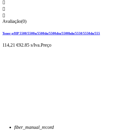



Avaliação(0)
Toner p/HP 5500/5500n/5500dn/5500dtn/5500hdn/5550/5550dn/555
114,21 €
92.85 s/Iva.
Preço
fiber_manual_record