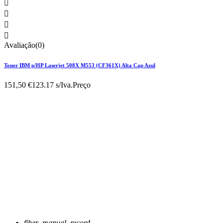




Avaliação(0)
Toner IBM p/HP Laserjet 508X M553 (CF361X) Alta Cap Azul
151,50 €
123.17 s/Iva.
Preço
fiber_manual_record