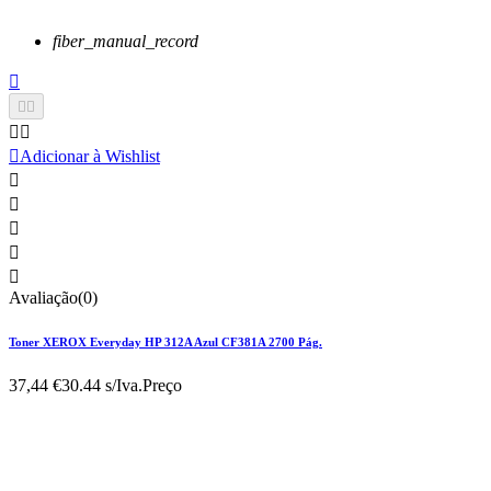
fiber_manual_record






Adicionar à Wishlist





Avaliação(0)
Toner XEROX Everyday HP 312A Azul CF381A 2700 Pág.
37,44 €
30.44 s/Iva.
Preço