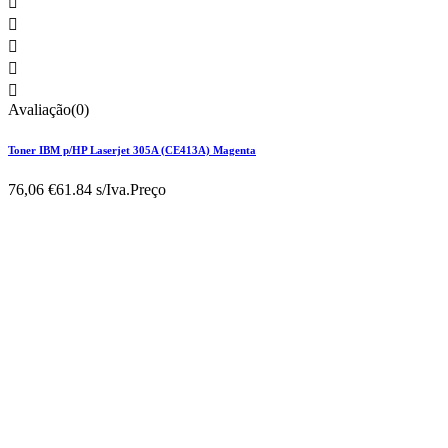





Avaliação(0)
Toner IBM p/HP Laserjet 305A (CE413A) Magenta
76,06 €
61.84 s/Iva.
Preço