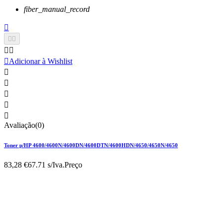
fiber_manual_record






Adicionar à Wishlist





Avaliação(0)
Toner p/HP 4600/4600N/4600DN/4600DTN/4600HDN/4650/4650N/4650
83,28 €
67.71 s/Iva.
Preço