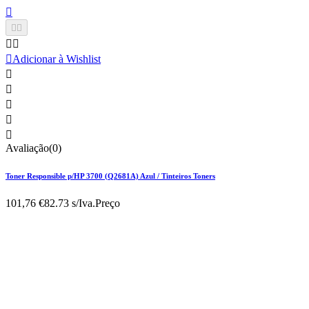






Adicionar à Wishlist





Avaliação(0)
Toner Responsible p/HP 3700 (Q2681A) Azul / Tinteiros Toners
101,76 €
82.73 s/Iva.
Preço