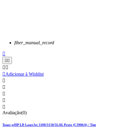
fiber_manual_record






Adicionar à Wishlist





Avaliação(0)
Toner p/HP LD LaserJet 3100/3150/5L/6L Preto (C3906A) / Tint