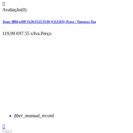

Avaliação(0)
Toner IBM p/HP 3520/3525/3530 (CE250X) Preto / Tinteiros Ton
119,99 €
97.55 s/Iva.
Preço
fiber_manual_record
