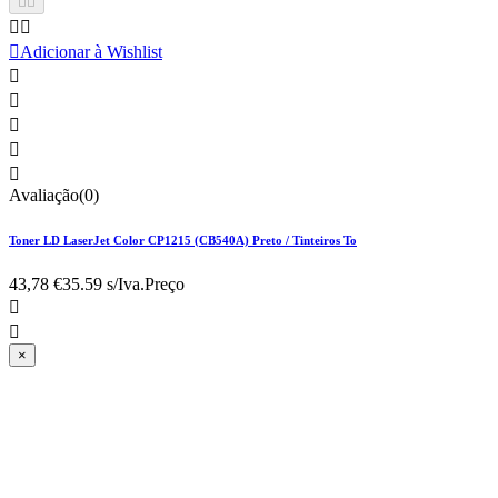





Adicionar à Wishlist





Avaliação(0)
Toner LD LaserJet Color CP1215 (CB540A) Preto / Tinteiros To
43,78 €
35.59 s/Iva.
Preço


×