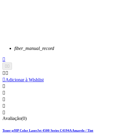
fiber_manual_record






Adicionar à Wishlist





Avaliação(0)
Toner p/HP Color LaserJet 4500 Series C4194A Amarelo / Tint