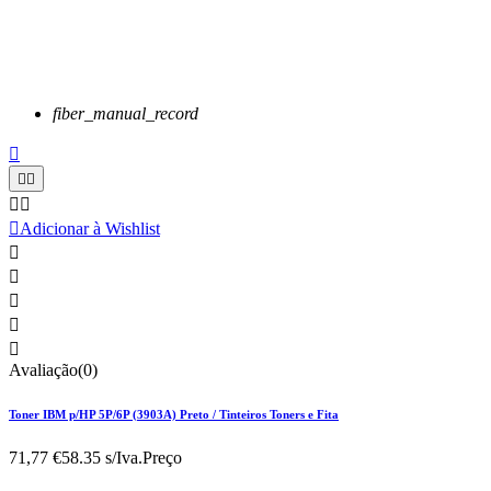
fiber_manual_record






Adicionar à Wishlist





Avaliação(0)
Toner IBM p/HP 5P/6P (3903A) Preto / Tinteiros Toners e Fita
71,77 €
58.35 s/Iva.
Preço