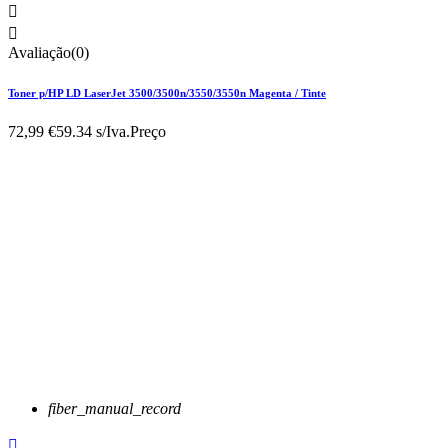


Avaliação(0)
Toner p/HP LD LaserJet 3500/3500n/3550/3550n Magenta / Tinte
72,99 €
59.34 s/Iva.
Preço
fiber_manual_record
