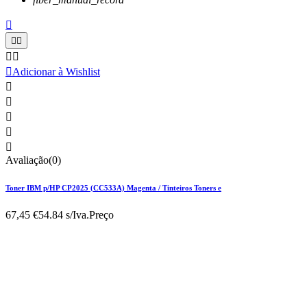






Adicionar à Wishlist





Avaliação(0)
Toner IBM p/HP CP2025 (CC533A) Magenta / Tinteiros Toners e
67,45 €
54.84 s/Iva.
Preço