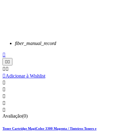
fiber_manual_record






Adicionar à Wishlist





Avaliação(0)
Toner Cartridge MagiColor 3300 Magenta / Tinteiros Toners e