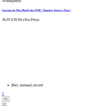
Avaliação(0)
Garrafa de Oleo MagiColor 6100 / Tinteiros Toners e Fitas /
36,95 €
30.04 s/Iva.
Preço
fiber_manual_record




