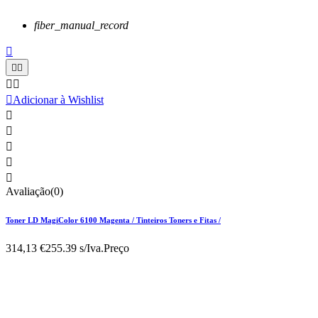
fiber_manual_record






Adicionar à Wishlist





Avaliação(0)
Toner LD MagiColor 6100 Magenta / Tinteiros Toners e Fitas /
314,13 €
255.39 s/Iva.
Preço