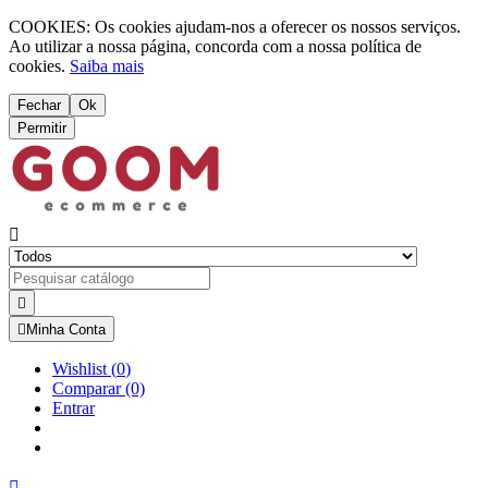
COOKIES: Os cookies ajudam-nos a oferecer os nossos serviços.
Ao utilizar a nossa página, concorda com a nossa política de
cookies.
Saiba mais
Fechar
Ok
Permitir



Minha Conta
Wishlist
(
0
)
Comparar
(0)
Entrar
