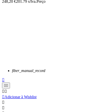
248,20 €
201.79 s/Iva.
Preço
fiber_manual_record






Adicionar à Wishlist

