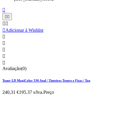






Adicionar à Wishlist





Avaliação(0)
Toner LD MagiColor 330 Azul / Tinteiros Toners e Fitas / Ton
240,31 €
195.37 s/Iva.
Preço