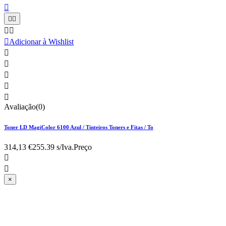






Adicionar à Wishlist





Avaliação(0)
Toner LD MagiColor 6100 Azul / Tinteiros Toners e Fitas / To
314,13 €
255.39 s/Iva.
Preço


×