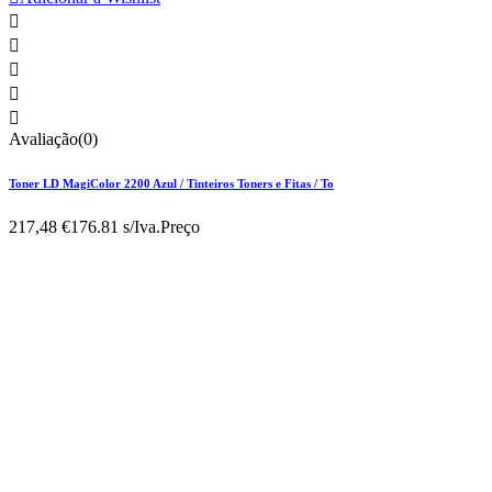





Avaliação(0)
Toner LD MagiColor 2200 Azul / Tinteiros Toners e Fitas / To
217,48 €
176.81 s/Iva.
Preço