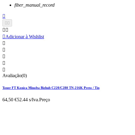
fiber_manual_record






Adicionar à Wishlist





Avaliação(0)
Toner FT Konica Minolta Bizhub C220/C280 TN-216K Preto / Tin
64,50 €
52.44 s/Iva.
Preço