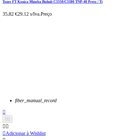
Toner FT Konica Minolta Bizhub C3350/C3380 TNP-48 Preto / Ti
35,82 €
29.12 s/Iva.
Preço
fiber_manual_record






Adicionar à Wishlist