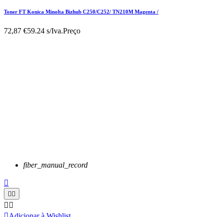
Toner FT Konica Minolta Bizhub C250/C252/ TN210M Magenta /
72,87 €
59.24 s/Iva.
Preço
fiber_manual_record






Adicionar à Wishlist