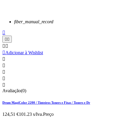
fiber_manual_record






Adicionar à Wishlist





Avaliação(0)
Drum MagiColor 2200 / Tinteiros Toners e Fitas / Toners e Dr
124,51 €
101.23 s/Iva.
Preço