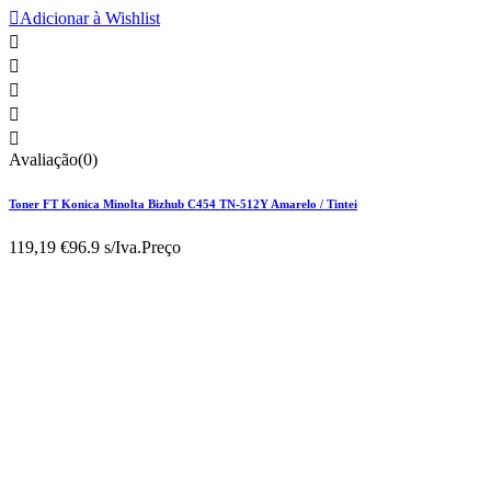

Adicionar à Wishlist





Avaliação(0)
Toner FT Konica Minolta Bizhub C454 TN-512Y Amarelo / Tintei
119,19 €
96.9 s/Iva.
Preço