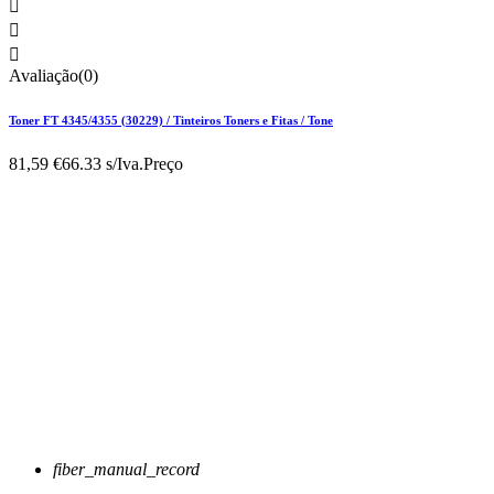



Avaliação(0)
Toner FT 4345/4355 (30229) / Tinteiros Toners e Fitas / Tone
81,59 €
66.33 s/Iva.
Preço
fiber_manual_record