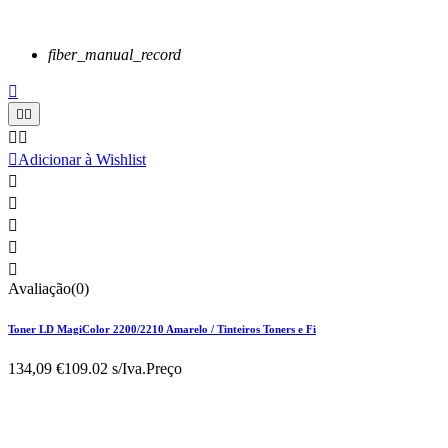
fiber_manual_record






Adicionar à Wishlist





Avaliação(0)
Toner LD MagiColor 2200/2210 Amarelo / Tinteiros Toners e Fi
134,09 €
109.02 s/Iva.
Preço