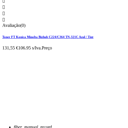




Avaliação(0)
Toner FT Konica Minolta Bizhub C224/C364 TN-321C Azul / Tint
131,55 €
106.95 s/Iva.
Preço
fiber_manual_record