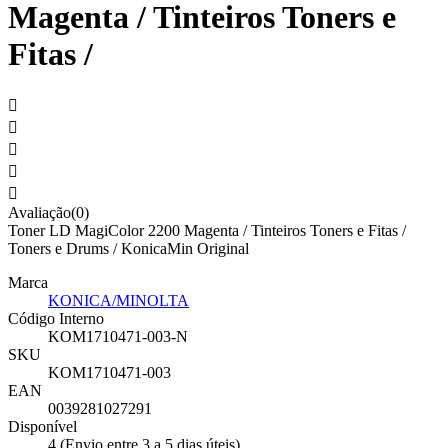
Magenta / Tinteiros Toners e
Fitas /





Avaliação(0)
Toner LD MagiColor 2200 Magenta / Tinteiros Toners e Fitas /
Toners e Drums / KonicaMin Original
Marca
KONICA/MINOLTA
Código Interno
KOM1710471-003-N
SKU
KOM1710471-003
EAN
0039281027291
Disponível
4 (Envio entre 3 a 5 dias úteis)