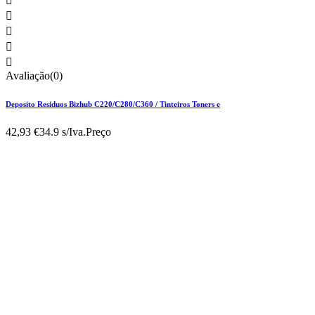





Avaliação(0)
Deposito Residuos Bizhub C220/C280/C360 / Tinteiros Toners e
42,93 €
34.9 s/Iva.
Preço