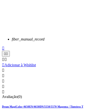
fiber_manual_record






Adicionar à Wishlist





Avaliação(0)
Drum MagiColor 4650EN/4650DN/5550/5570 Magenta / Tinteiros T