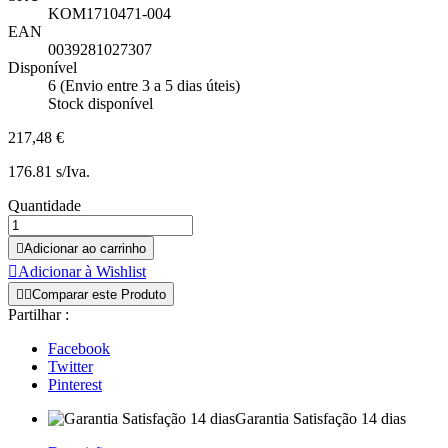
KOM1710471-004
EAN
0039281027307
Disponível
6 (Envio entre 3 a 5 dias úteis)
Stock disponível
217,48 €
176.81 s/Iva.
Quantidade

Adicionar ao carrinho

Adicionar à Wishlist


Comparar este Produto
Partilhar :
Facebook
Twitter
Pinterest
Garantia Satisfação 14 dias