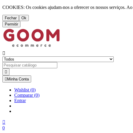
COOKIES: Os cookies ajudam-nos a oferecer os nossos serviços. Ao ut
Fechar
Ok
Permitir



Minha Conta
Wishlist
(
0
)
Comparar
(0)
Entrar

0