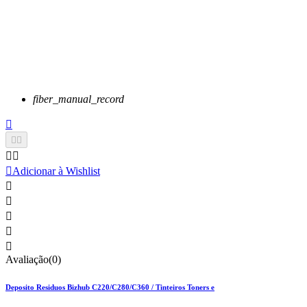
fiber_manual_record






Adicionar à Wishlist





Avaliação(0)
Deposito Residuos Bizhub C220/C280/C360 / Tinteiros Toners e