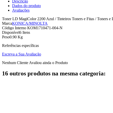
Descrição
Dados do produto
Avaliações
Toner LD MagiColor 2200 Azul / Tinteiros Toners e Fitas / Toners e
Marca
KONICA/MINOLTA
Código Interno
KOM1710471-004-N
Disponível
6 Itens
Peso
0.90 Kg
Referências específicas
Escreva a Sua Avaliação
Nenhum Cliente Avaliou ainda o Produto
16 outros produtos na mesma categoria: