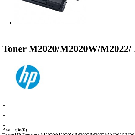


Toner M2020/M2020W/M2022/





Avaliação(0)