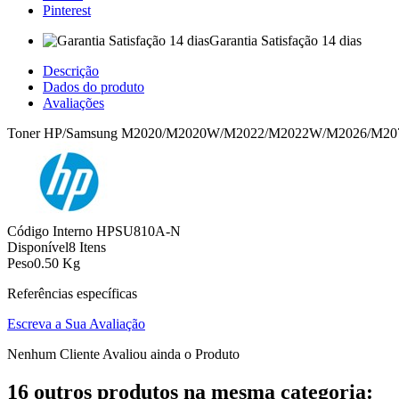
Pinterest
Garantia Satisfação 14 dias
Descrição
Dados do produto
Avaliações
Toner HP/Samsung M2020/M2020W/M2022/M2022W/M2026/M2
Código Interno
HPSU810A-N
Disponível
8 Itens
Peso
0.50 Kg
Referências específicas
Escreva a Sua Avaliação
Nenhum Cliente Avaliou ainda o Produto
16 outros produtos na mesma categoria: