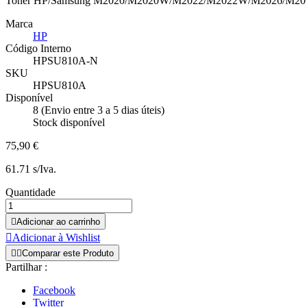
Toner HP/Samsung M2020/M2020W/M2022/M2022W/M2026/M2
Marca
HP
Código Interno
HPSU810A-N
SKU
HPSU810A
Disponível
8 (Envio entre 3 a 5 dias úteis)
Stock disponível
75,90 €
61.71 s/Iva.
Quantidade

Adicionar ao carrinho

Adicionar à Wishlist


Comparar este Produto
Partilhar :
Facebook
Twitter