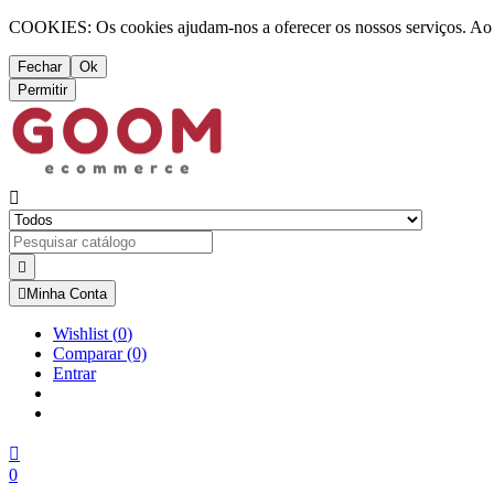
COOKIES: Os cookies ajudam-nos a oferecer os nossos serviços. Ao ut
Fechar
Ok
Permitir



Minha Conta
Wishlist
(
0
)
Comparar
(0)
Entrar

0