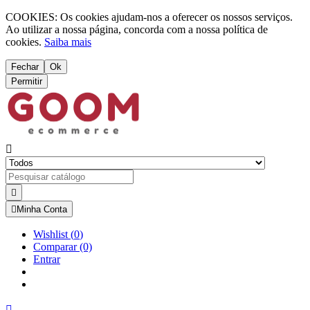
COOKIES: Os cookies ajudam-nos a oferecer os nossos serviços.
Ao utilizar a nossa página, concorda com a nossa política de
cookies.
Saiba mais
Fechar
Ok
Permitir



Minha Conta
Wishlist
(
0
)
Comparar
(0)
Entrar
