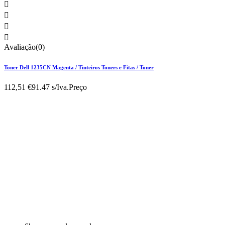




Avaliação(0)
Toner Dell 1235CN Magenta / Tinteiros Toners e Fitas / Toner
112,51 €
91.47 s/Iva.
Preço