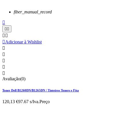
fiber_manual_record






Adicionar à Wishlist





Avaliação(0)
Toner Dell B1260DN/B1265DN / Tinteiros Toners e Fita
120,13 €
97.67 s/Iva.
Preço