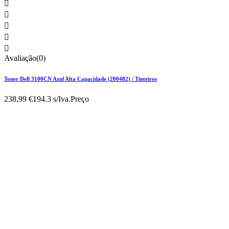





Avaliação(0)
Toner Dell 3100CN Azul Alta Capacidade (200482) / Tinteiros
238,99 €
194.3 s/Iva.
Preço