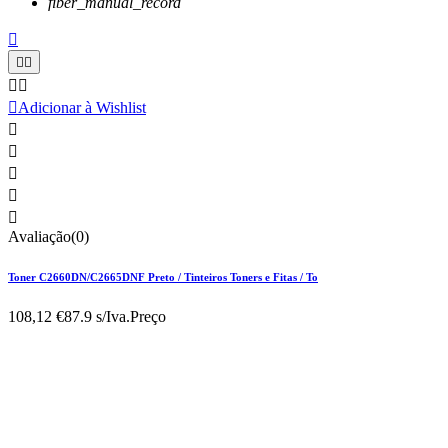
fiber_manual_record






Adicionar à Wishlist





Avaliação(0)
Toner C2660DN/C2665DNF Preto / Tinteiros Toners e Fitas / To
108,12 €
87.9 s/Iva.
Preço