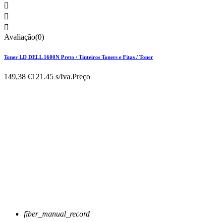



Avaliação(0)
Toner LD DELL 1600N Preto / Tinteiros Toners e Fitas / Toner
149,38 €
121.45 s/Iva.
Preço
fiber_manual_record