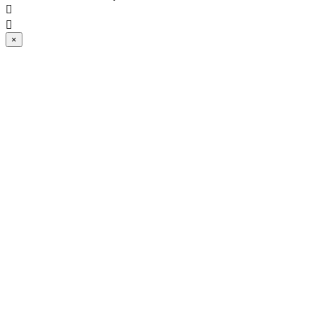


×