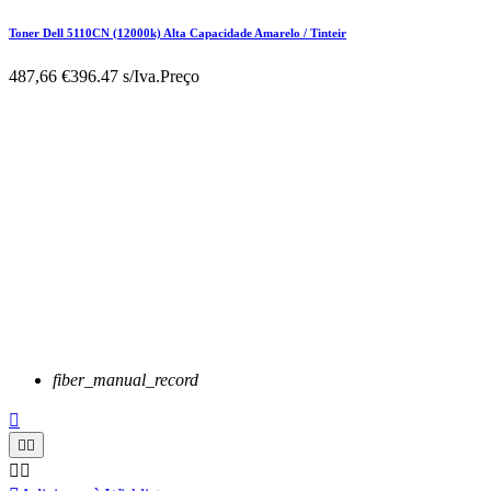
Toner Dell 5110CN (12000k) Alta Capacidade Amarelo / Tinteir
487,66 €
396.47 s/Iva.
Preço
fiber_manual_record




