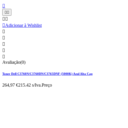






Adicionar à Wishlist





Avaliação(0)
Toner Dell C3760N/C3760DN/C3765DNF (5000K) Azul Alta Cap
264,97 €
215.42 s/Iva.
Preço