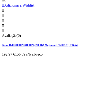



Adicionar à Wishlist





Avaliação(0)
Toner Dell 3000CN/3100CN (2000K) Magenta (CT200573) / Tintei
192,97 €
156.89 s/Iva.
Preço