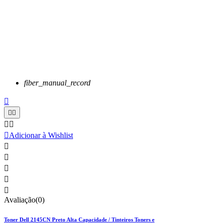
fiber_manual_record






Adicionar à Wishlist





Avaliação(0)
Toner Dell 2145CN Preto Alta Capacidade / Tinteiros Toners e