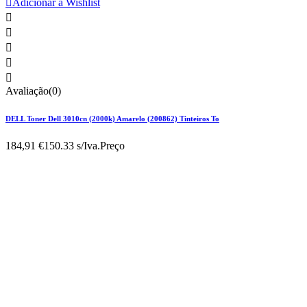

Adicionar à Wishlist





Avaliação(0)
DELL Toner Dell 3010cn (2000k) Amarelo (200862) Tinteiros To
184,91 €
150.33 s/Iva.
Preço