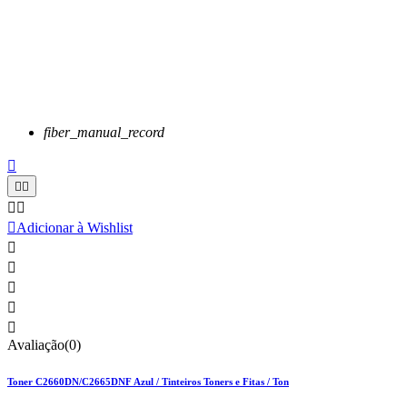
fiber_manual_record






Adicionar à Wishlist





Avaliação(0)
Toner C2660DN/C2665DNF Azul / Tinteiros Toners e Fitas / Ton