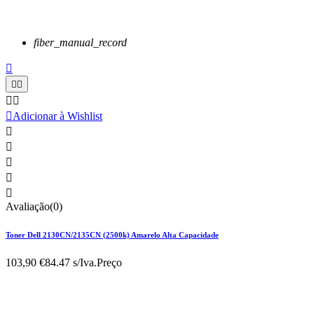
fiber_manual_record






Adicionar à Wishlist





Avaliação(0)
Toner Dell 2130CN/2135CN (2500k) Amarelo Alta Capacidade
103,90 €
84.47 s/Iva.
Preço