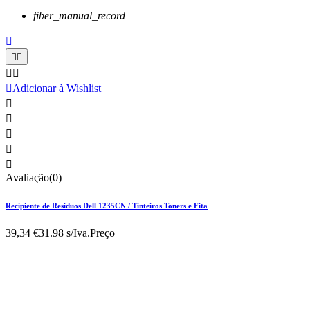
fiber_manual_record






Adicionar à Wishlist





Avaliação(0)
Recipiente de Residuos Dell 1235CN / Tinteiros Toners e Fita
39,34 €
31.98 s/Iva.
Preço