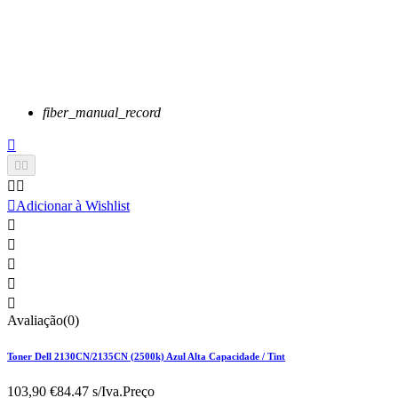
fiber_manual_record






Adicionar à Wishlist





Avaliação(0)
Toner Dell 2130CN/2135CN (2500k) Azul Alta Capacidade / Tint
103,90 €
84.47 s/Iva.
Preço