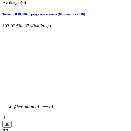
Avaliação(0)
Toner Dell P1500 c/ programa retorno (6k) Preto (7Y610)
103,90 €
84.47 s/Iva.
Preço
fiber_manual_record


