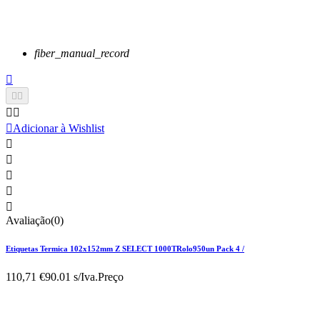
fiber_manual_record






Adicionar à Wishlist





Avaliação(0)
Etiquetas Termica 102x152mm Z SELECT 1000TRolo950un Pack 4 /
110,71 €
90.01 s/Iva.
Preço