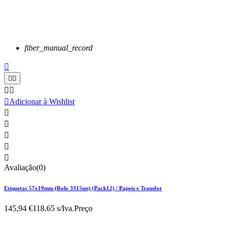
fiber_manual_record






Adicionar à Wishlist





Avaliação(0)
Etiquetas 57x19mm (Rolo 3315un) (Pack12) / Papeis e Transfor
145,94 €
118.65 s/Iva.
Preço