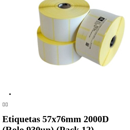


Etiquetas 57x76mm 2000D
(Rolo 930un) (Pack 12)