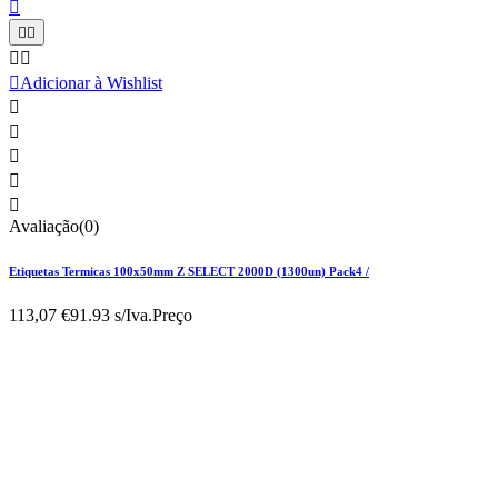






Adicionar à Wishlist





Avaliação(0)
Etiquetas Termicas 100x50mm Z SELECT 2000D (1300un) Pack4 /
113,07 €
91.93 s/Iva.
Preço