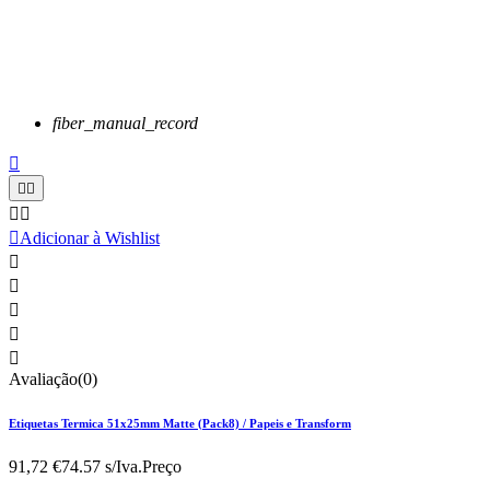
fiber_manual_record






Adicionar à Wishlist





Avaliação(0)
Etiquetas Termica 51x25mm Matte (Pack8) / Papeis e Transform
91,72 €
74.57 s/Iva.
Preço