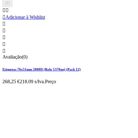





Adicionar à Wishlist





Avaliação(0)
Etiquetas 76x51mm 2000D (Rolo 1370un) (Pack 12)
268,25 €
218.09 s/Iva.
Preço