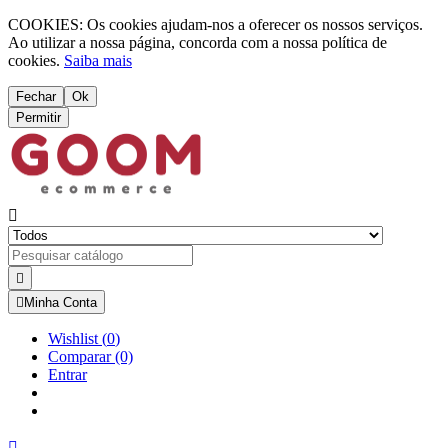
COOKIES: Os cookies ajudam-nos a oferecer os nossos serviços.
Ao utilizar a nossa página, concorda com a nossa política de
cookies.
Saiba mais
Fechar
Ok
Permitir



Minha Conta
Wishlist
(
0
)
Comparar
(0)
Entrar
