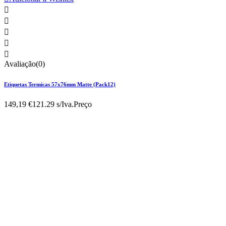





Avaliação(0)
Etiquetas Termicas 57x76mm Matte (Pack12)
149,19 €
121.29 s/Iva.
Preço