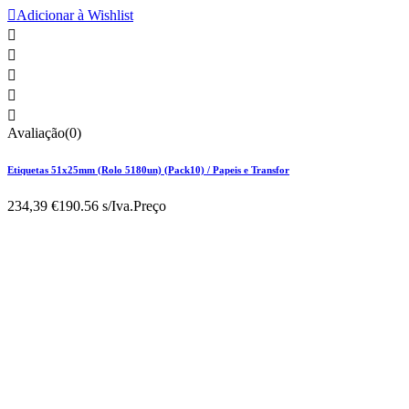

Adicionar à Wishlist





Avaliação(0)
Etiquetas 51x25mm (Rolo 5180un) (Pack10) / Papeis e Transfor
234,39 €
190.56 s/Iva.
Preço