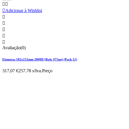



Adicionar à Wishlist





Avaliação(0)
Etiquetas 102x152mm 2000D (Rolo 475un) (Pack 12)
317,07 €
257.78 s/Iva.
Preço