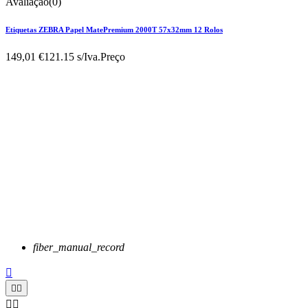
Avaliação(0)
Etiquetas ZEBRA Papel MatePremium 2000T 57x32mm 12 Rolos
149,01 €
121.15 s/Iva.
Preço
fiber_manual_record




