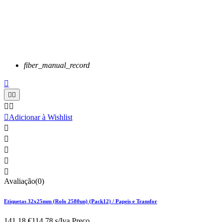
fiber_manual_record






Adicionar à Wishlist





Avaliação(0)
Etiquetas 32x25mm (Rolo 2580un) (Pack12) / Papeis e Transfor
141,18 €
114.78 s/Iva.
Preço