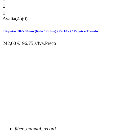


Avaliação(0)
Etiquetas 102x38mm (Rolo 1790un) (Pack12) / Papeis e Transfo
242,00 €
196.75 s/Iva.
Preço
fiber_manual_record