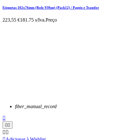
Etiquetas 102x76mm (Rolo 930un) (Pack12) / Papeis e Transfor
223,55 €
181.75 s/Iva.
Preço
fiber_manual_record






Adicionar à Wishlist