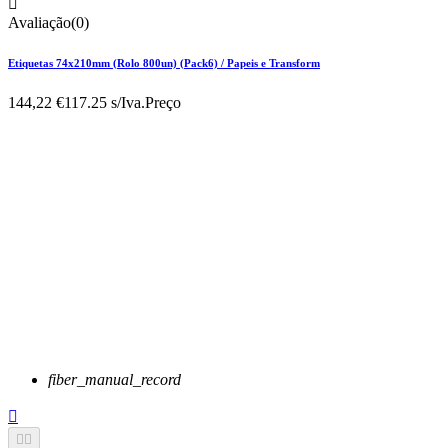

Avaliação(0)
Etiquetas 74x210mm (Rolo 800un) (Pack6) / Papeis e Transform
144,22 €
117.25 s/Iva.
Preço
fiber_manual_record


