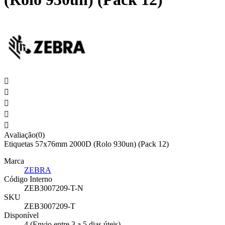





Avaliação(0)
Etiquetas 57x76mm 2000D (Rolo 930un) (Pack 12)
Marca
ZEBRA
Código Interno
ZEB3007209-T-N
SKU
ZEB3007209-T
Disponível
4 (Envio entre 3 a 5 dias úteis)