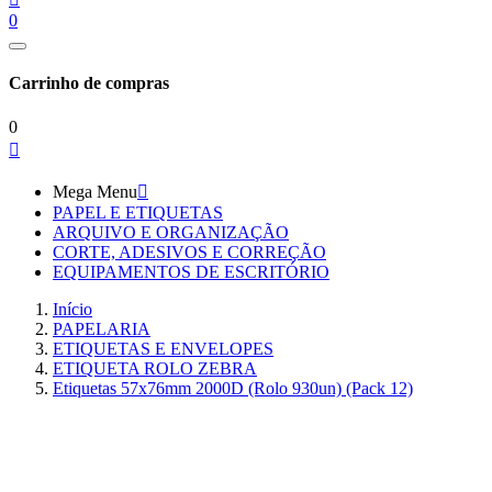
0
Carrinho de compras
0

Mega Menu

PAPEL E ETIQUETAS
ARQUIVO E ORGANIZAÇÃO
CORTE, ADESIVOS E CORREÇÃO
EQUIPAMENTOS DE ESCRITÓRIO
Início
PAPELARIA
ETIQUETAS E ENVELOPES
ETIQUETA ROLO ZEBRA
Etiquetas 57x76mm 2000D (Rolo 930un) (Pack 12)