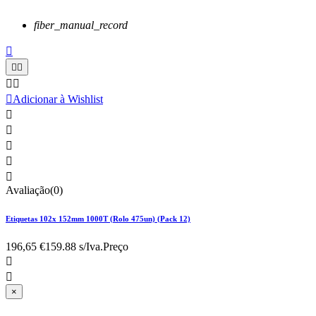
fiber_manual_record






Adicionar à Wishlist





Avaliação(0)
Etiquetas 102x 152mm 1000T (Rolo 475un) (Pack 12)
196,65 €
159.88 s/Iva.
Preço


×