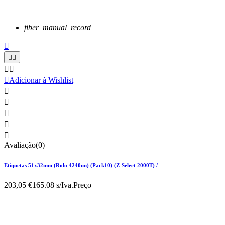
fiber_manual_record






Adicionar à Wishlist





Avaliação(0)
Etiquetas 51x32mm (Rolo 4240un) (Pack10) (Z-Select 2000T) /
203,05 €
165.08 s/Iva.
Preço