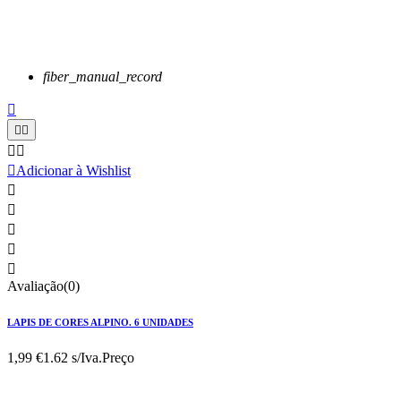
fiber_manual_record






Adicionar à Wishlist





Avaliação(0)
LAPIS DE CORES ALPINO. 6 UNIDADES
1,99 €
1.62 s/Iva.
Preço