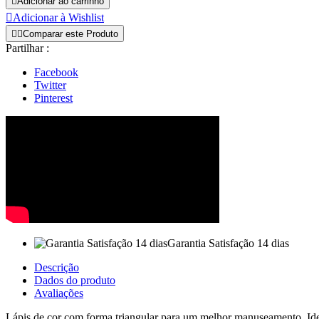

Adicionar ao carrinho

Adicionar à Wishlist


Comparar este Produto
Partilhar :
Facebook
Twitter
Pinterest
Garantia Satisfação 14 dias
Descrição
Dados do produto
Avaliações
Lápis de cor com forma triangular para um melhor manuseamento. Idea