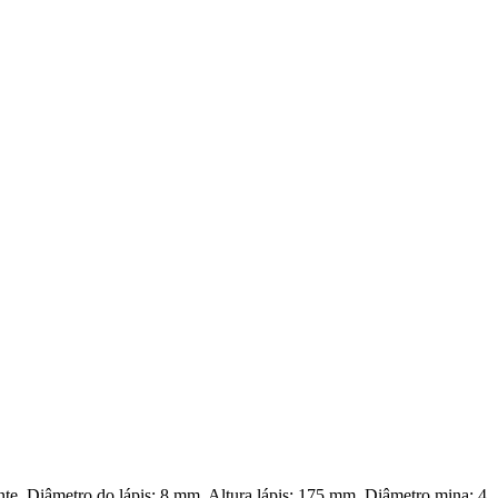
te. Diâmetro do lápis: 8 mm. Altura lápis: 175 mm. Diâmetro mina: 4