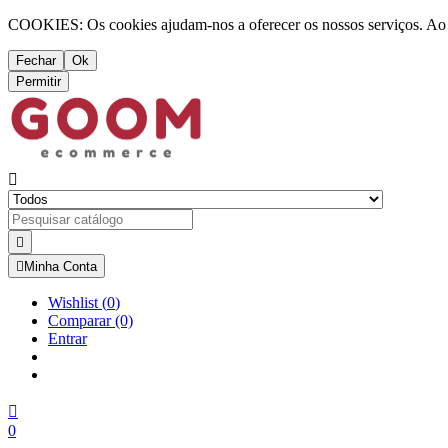
COOKIES: Os cookies ajudam-nos a oferecer os nossos serviços. Ao ut
Fechar
Ok
Permitir



Minha Conta
Wishlist
(
0
)
Comparar
(0)
Entrar

0