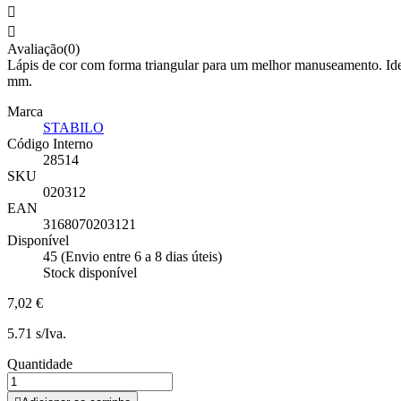


Avaliação(0)
Lápis de cor com forma triangular para um melhor manuseamento. Idea
mm.
Marca
STABILO
Código Interno
28514
SKU
020312
EAN
3168070203121
Disponível
45 (Envio entre 6 a 8 dias úteis)
Stock disponível
7,02 €
5.71 s/Iva.
Quantidade