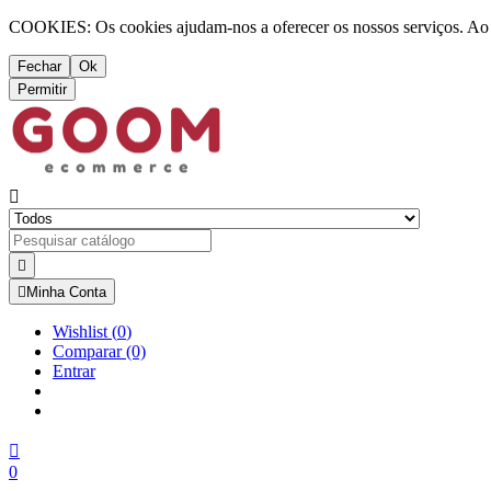
COOKIES: Os cookies ajudam-nos a oferecer os nossos serviços. Ao ut
Fechar
Ok
Permitir



Minha Conta
Wishlist
(
0
)
Comparar
(0)
Entrar

0