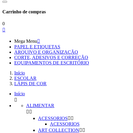
Carrinho de compras
0

Mega Menu

PAPEL E ETIQUETAS
ARQUIVO E ORGANIZAÇÃO
CORTE, ADESIVOS E CORREÇÃO
EQUIPAMENTOS DE ESCRITÓRIO
Início
ESCOLAR
LÁPIS DE COR
Início

ALIMENTAR


ACESSORIOS


ACESSORIOS
ART COLLECTION

