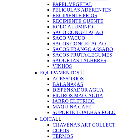
PAPEL VEGETAL
PELICULAS ADERENTES
RECIPIENTE FRIOS
RECIPIENTE QUENTE
ROLO ALUMINIO
SACO CONGELAÇÃO
SACO VACUO
SACOS CONGELACAO
SACOS FRANGO ASSADO
SACOS FRUTA/LEGUMES
SAQUETAS TALHERES
VINHOS
EQUIPAMENTOS


ACESSORIOS
BALANÃ§AS
DISPENSADOR AGUA
FILTROS MAQ. AGUA
JARRO ELETRICO
MAQUINA CAFE
SUPORTE TOALHAS ROLO
LOICA


CHAVENAS ART COLLECT
COPOS
TERMOS