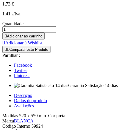
1,73 €
1.41 s/Iva.
Quantidade

Adicionar ao carrinho

Adicionar à Wishlist


Comparar este Produto
Partilhar :
Facebook
Twitter
Pinterest
Garantia Satisfação 14 dias
Descrição
Dados do produto
Avaliações
Medidas 520 x 550 mm. Cor preta.
Marca
BLANCA
Código Interno
59924