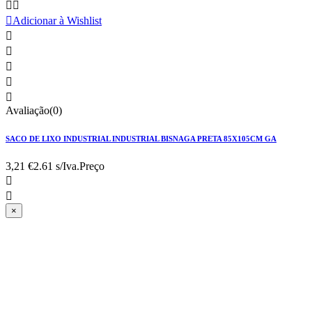



Adicionar à Wishlist





Avaliação(0)
SACO DE LIXO INDUSTRIAL INDUSTRIAL BISNAGA PRETA 85X105CM GA
3,21 €
2.61 s/Iva.
Preço


×