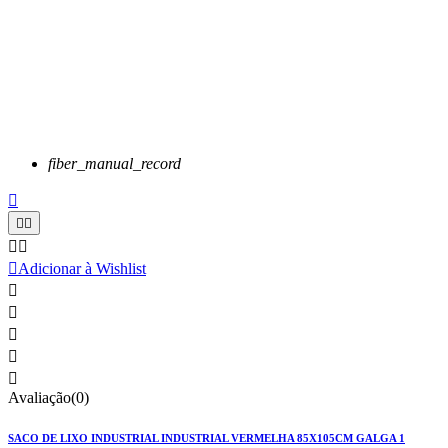
fiber_manual_record






Adicionar à Wishlist





Avaliação(0)
SACO DE LIXO INDUSTRIAL INDUSTRIAL VERMELHA 85X105CM GALGA 1