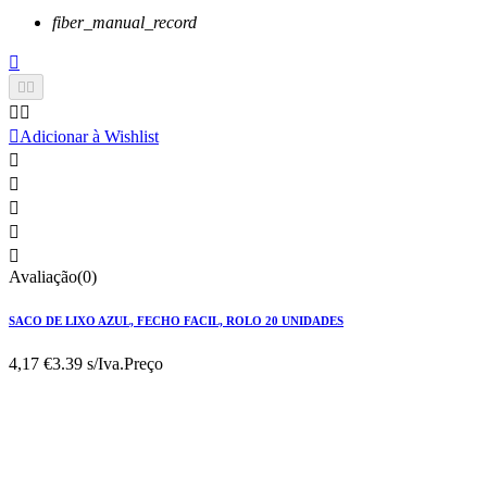
fiber_manual_record






Adicionar à Wishlist





Avaliação(0)
SACO DE LIXO AZUL, FECHO FACIL, ROLO 20 UNIDADES
4,17 €
3.39 s/Iva.
Preço