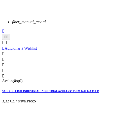
fiber_manual_record






Adicionar à Wishlist





Avaliação(0)
SACO DE LIXO INDUSTRIAL INDUSTRIAL AZUL 85X105CM GALGA 110 R
3,32 €
2.7 s/Iva.
Preço