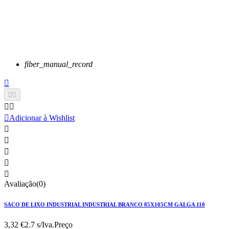
fiber_manual_record






Adicionar à Wishlist





Avaliação(0)
SACO DE LIXO INDUSTRIAL INDUSTRIAL BRANCO 85X105CM GALGA 110
3,32 €
2.7 s/Iva.
Preço