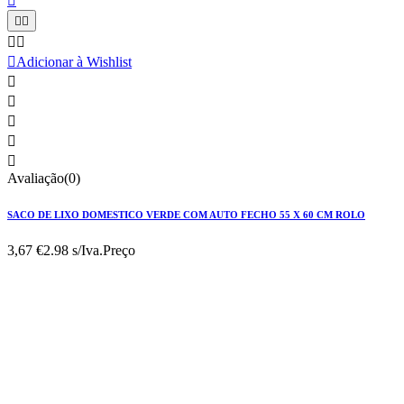






Adicionar à Wishlist





Avaliação(0)
SACO DE LIXO DOMESTICO VERDE COM AUTO FECHO 55 X 60 CM ROLO
3,67 €
2.98 s/Iva.
Preço