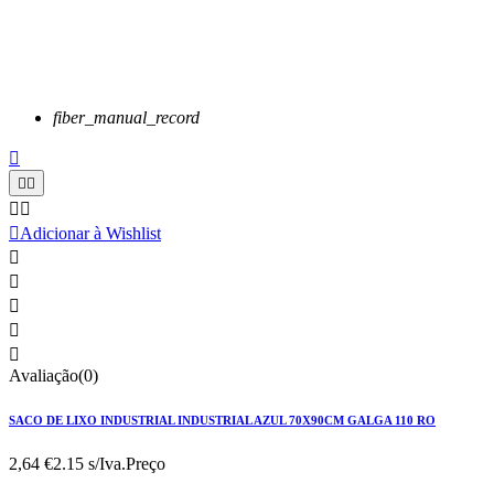
fiber_manual_record






Adicionar à Wishlist





Avaliação(0)
SACO DE LIXO INDUSTRIAL INDUSTRIAL AZUL 70X90CM GALGA 110 RO
2,64 €
2.15 s/Iva.
Preço