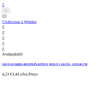






Adicionar à Wishlist





Avaliação(0)
SACO GUARDA-ROUPA PLASTICO, ROLO 5 SACOS - 62X140 CM
4,23 €
3.44 s/Iva.
Preço