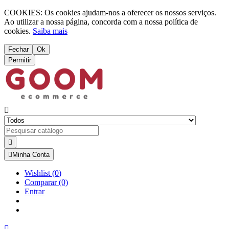
COOKIES: Os cookies ajudam-nos a oferecer os nossos serviços.
Ao utilizar a nossa página, concorda com a nossa política de
cookies.
Saiba mais
Fechar
Ok
Permitir



Minha Conta
Wishlist
(
0
)
Comparar
(0)
Entrar
