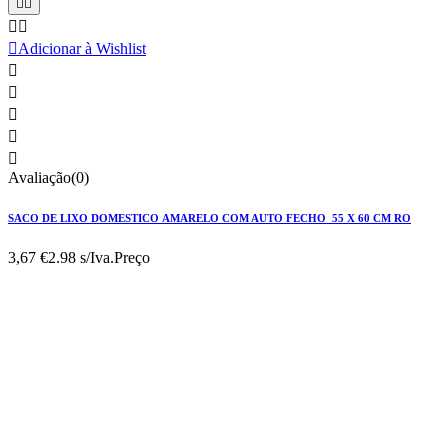





Adicionar à Wishlist





Avaliação(0)
SACO DE LIXO DOMESTICO AMARELO COM AUTO FECHO 55 X 60 CM RO
3,67 €
2.98 s/Iva.
Preço