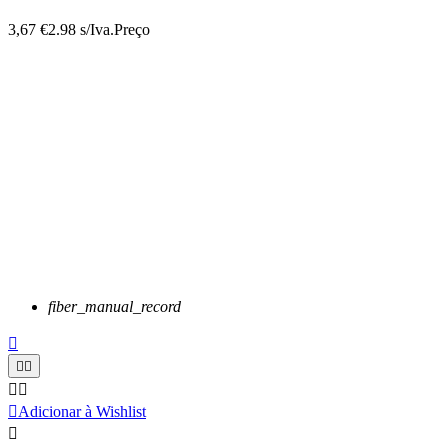
3,67 €
2.98 s/Iva.
Preço
fiber_manual_record






Adicionar à Wishlist
