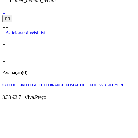
fiber_manual_record






Adicionar à Wishlist





Avaliação(0)
SACO DE LIXO DOMESTICO BRANCO COM AUTO FECHO 55 X 60 CM RO
3,33 €
2.71 s/Iva.
Preço