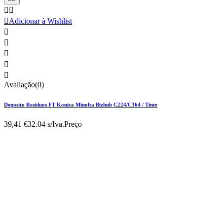



Adicionar à Wishlist





Avaliação(0)
Deposito Residuos FT Konica Minolta Bizhub C224/C364 / Tinte
39,41 €
32.04 s/Iva.
Preço