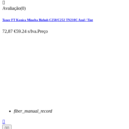

Avaliação(0)
Toner FT Konica Minolta Bizhub C250/C252 TN210C Azul / Tint
72,87 €
59.24 s/Iva.
Preço
fiber_manual_record


