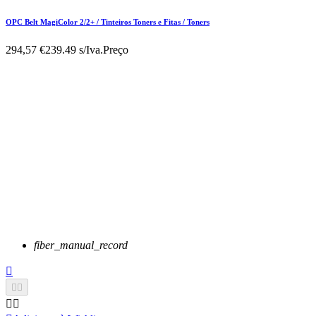
OPC Belt MagiColor 2/2+ / Tinteiros Toners e Fitas / Toners
294,57 €
239.49 s/Iva.
Preço
fiber_manual_record




