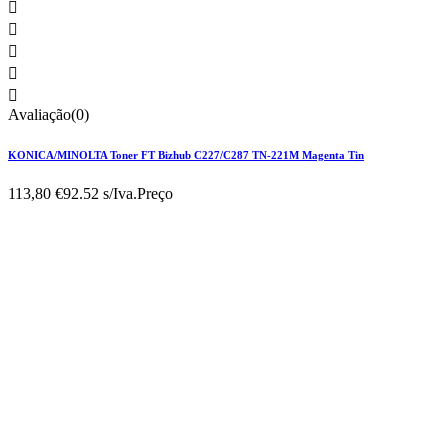





Avaliação(0)
KONICA/MINOLTA Toner FT Bizhub C227/C287 TN-221M Magenta Tin
113,80 €
92.52 s/Iva.
Preço