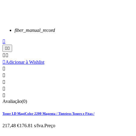
fiber_manual_record






Adicionar à Wishlist





Avaliação(0)
Toner LD MagiColor 2200 Magenta / Tinteiros Toners e Fitas /
217,48 €
176.81 s/Iva.
Preço