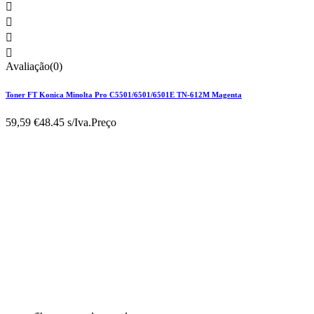




Avaliação(0)
Toner FT Konica Minolta Pro C5501/6501/6501E TN-612M Magenta
59,59 €
48.45 s/Iva.
Preço