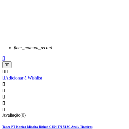
fiber_manual_record






Adicionar à Wishlist





Avaliação(0)
Toner FT Konica Minolta Bizhub C454 TN-512C Azul / Tinteiros