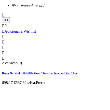
fiber_manual_record






Adicionar à Wishlist





Avaliação(0)
Drum MagiColor 8650DN Cyan / Tinteiros Toners e Fitas / Tone
698,17 €
567.62 s/Iva.
Preço