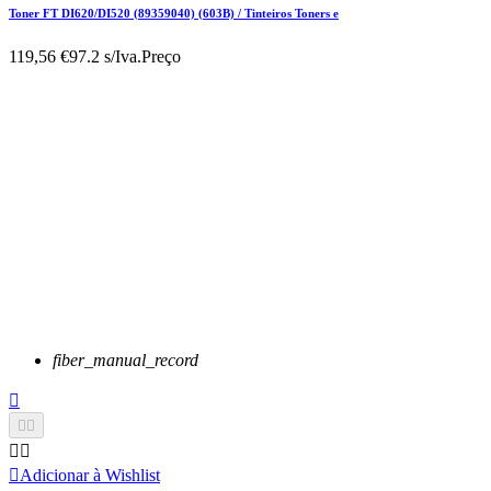
Toner FT DI620/DI520 (89359040) (603B) / Tinteiros Toners e
119,56 €
97.2 s/Iva.
Preço
fiber_manual_record






Adicionar à Wishlist