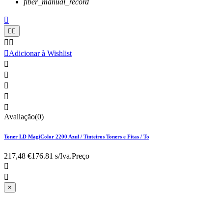
fiber_manual_record






Adicionar à Wishlist





Avaliação(0)
Toner LD MagiColor 2200 Azul / Tinteiros Toners e Fitas / To
217,48 €
176.81 s/Iva.
Preço


×