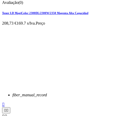
Avaliação(0)
Toner LD MagiColor 2300DL/2300W/2350 Magenta Alta Capacidad
208,73 €
169.7 s/Iva.
Preço
fiber_manual_record


