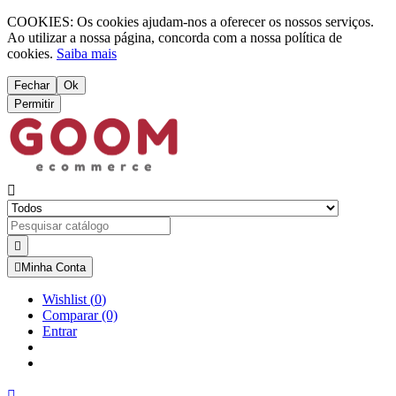
COOKIES: Os cookies ajudam-nos a oferecer os nossos serviços.
Ao utilizar a nossa página, concorda com a nossa política de
cookies.
Saiba mais
Fechar
Ok
Permitir



Minha Conta
Wishlist
(
0
)
Comparar
(0)
Entrar
