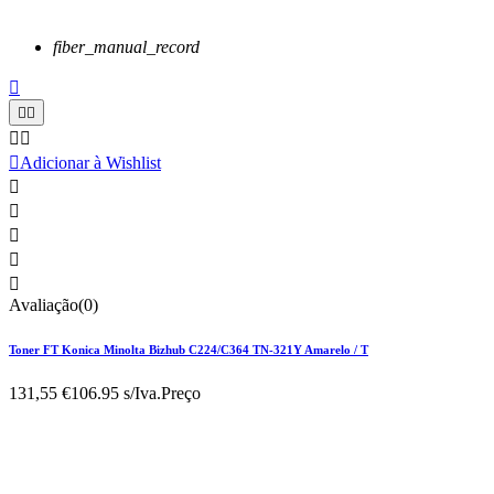
fiber_manual_record






Adicionar à Wishlist





Avaliação(0)
Toner FT Konica Minolta Bizhub C224/C364 TN-321Y Amarelo / T
131,55 €
106.95 s/Iva.
Preço