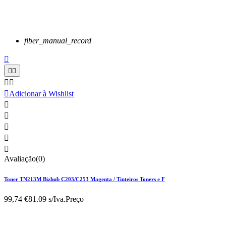
fiber_manual_record






Adicionar à Wishlist





Avaliação(0)
Toner TN213M Bizhub C203/C253 Magenta / Tinteiros Toners e F
99,74 €
81.09 s/Iva.
Preço