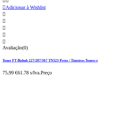



Adicionar à Wishlist





Avaliação(0)
Toner FT Bizhub 227/287/367 TN323 Preto / Tinteiros Toners e
75,99 €
61.78 s/Iva.
Preço