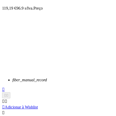
119,19 €
96.9 s/Iva.
Preço
fiber_manual_record






Adicionar à Wishlist
