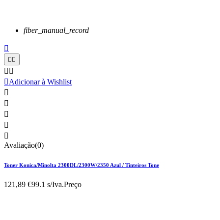
fiber_manual_record






Adicionar à Wishlist





Avaliação(0)
Toner Konica/Minolta 2300DL/2300W/2350 Azul / Tinteiros Tone
121,89 €
99.1 s/Iva.
Preço