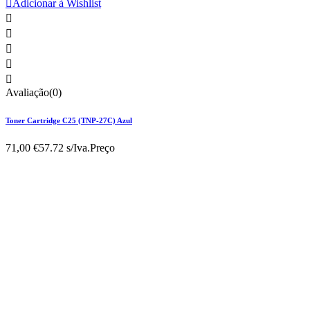

Adicionar à Wishlist





Avaliação(0)
Toner Cartridge C25 (TNP-27C) Azul
71,00 €
57.72 s/Iva.
Preço